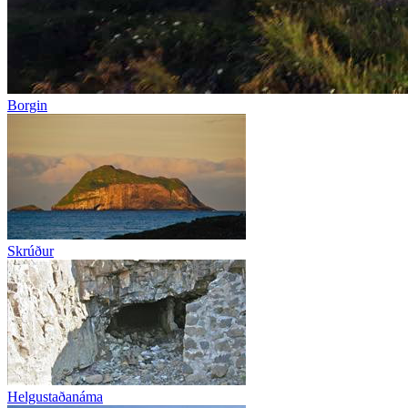
Borgin
Skrúður
Helgustaðanáma