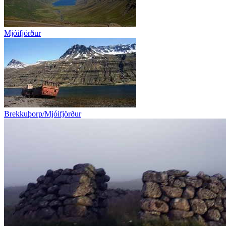
Mjóifjörður
Brekkuþorp/Mjóifjörður