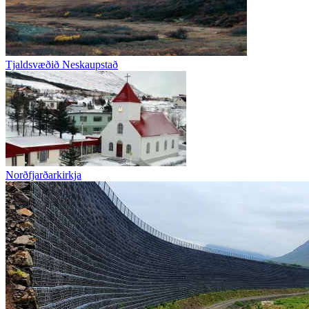
Tjaldsvæðið Neskaupstað
Norðfjarðarkirkja