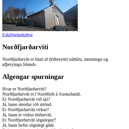
Eskifjarðarkirkja
Norðfjarðarviti
Norðfjarðarviti er hluti af fjölbreyttri náttúru, menningu og
afþreyingu Íslands.
Algengar spurningar
Hvar er Norðfjarðarviti?
Norðfjarðarviti er í Norðfirði á Austurlandi.
Er Norðfjarðarviti við sjó?
Já, hann stendur við strönd.
Er Norðfjarðarviti virkur?
Já, hann er virkur leiðarviti.
Er Norðfjarðarviti sögulegur?
Já, hann hefur sögulegt gildi.