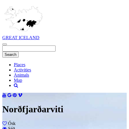
GREAT ICELAND
Places
Activities
Animals
Map
Norðfjarðarviti
Ósk
Séð