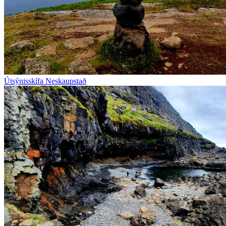
Útsýnisskífa Neskaupstað