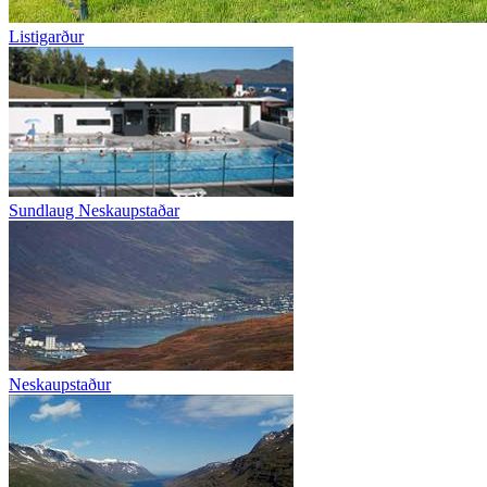
Listigarður
Sundlaug Neskaupstaðar
Neskaupstaður