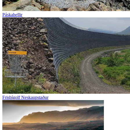
Páskahellir
Frisbígolf Neskaupstaður