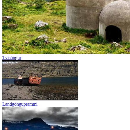
Tvísöngur
Landgönguprammi