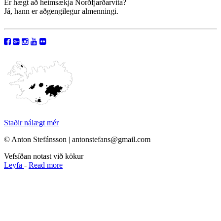
Er hægt að heimsækja Norðfjarðarvita?
Já, hann er aðgengilegur almenningi.
Staðir nálægt mér
© Anton Stefánsson | antonstefans@gmail.com
Vefsíðan notast við kökur
Leyfa
-
Read more