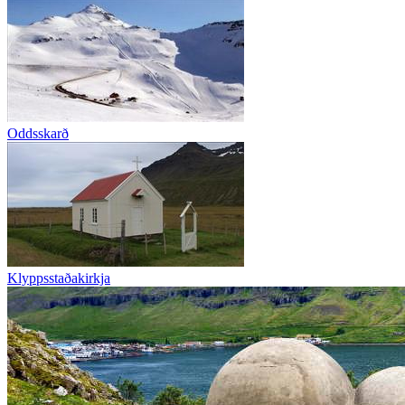
Oddsskarð
Klyppsstaðakirkja