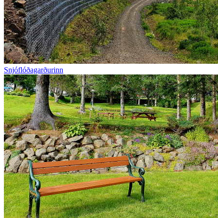
Snjóflóðagarðurinn