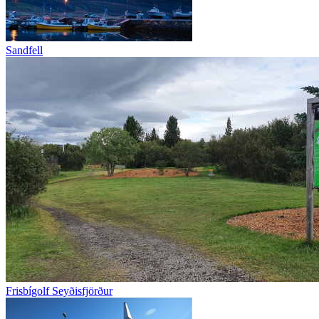
Sandfell
Frisbígolf Seyðisfjörður