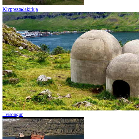
Klyppsstaðakirkja
Tvísöngur