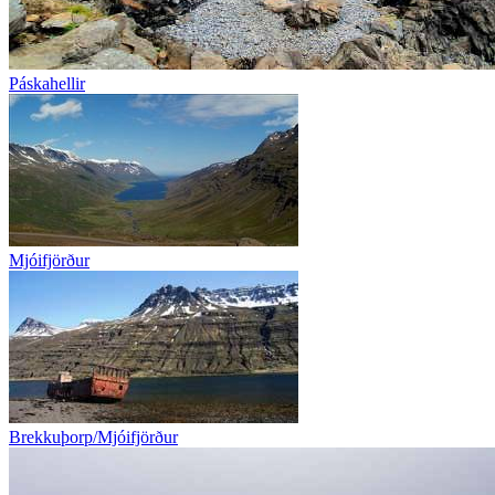
Páskahellir
Mjóifjörður
Brekkuþorp/Mjóifjörður