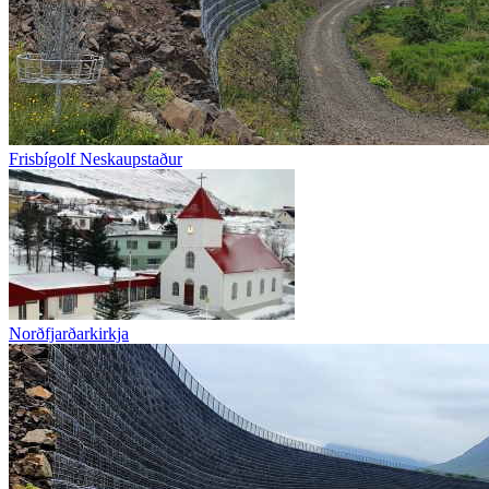
Frisbígolf Neskaupstaður
Norðfjarðarkirkja