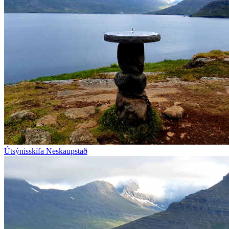
Útsýnisskífa Neskaupstað