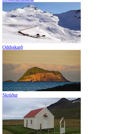
Oddsskarð
Skrúður