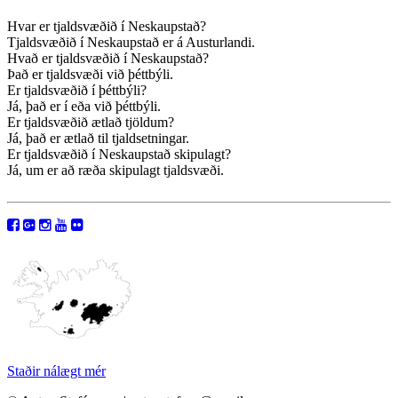
Hvar er tjaldsvæðið í Neskaupstað?
Tjaldsvæðið í Neskaupstað er á Austurlandi.
Hvað er tjaldsvæðið í Neskaupstað?
Það er tjaldsvæði við þéttbýli.
Er tjaldsvæðið í þéttbýli?
Já, það er í eða við þéttbýli.
Er tjaldsvæðið ætlað tjöldum?
Já, það er ætlað til tjaldsetningar.
Er tjaldsvæðið í Neskaupstað skipulagt?
Já, um er að ræða skipulagt tjaldsvæði.
Staðir nálægt mér