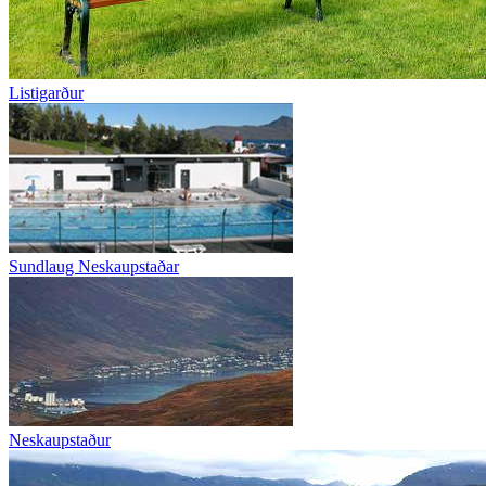
Listigarður
Sundlaug Neskaupstaðar
Neskaupstaður