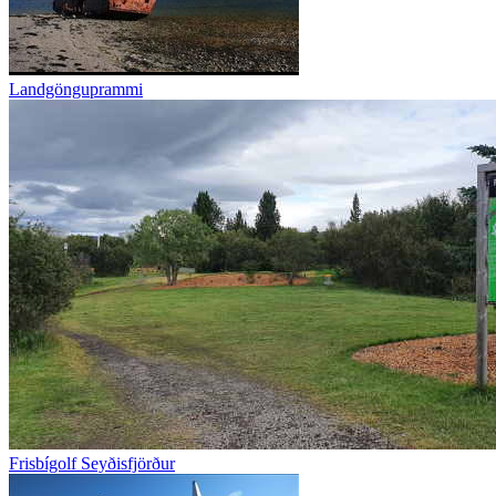
Landgönguprammi
Frisbígolf Seyðisfjörður