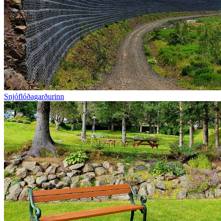
Snjóflóðagarðurinn