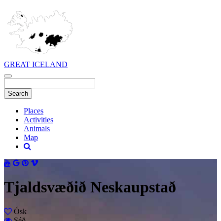
GREAT ICELAND
Places
Activities
Animals
Map
Tjaldsvæðið Neskaupstað
Ósk
Séð