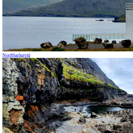
Norðfjarðarviti