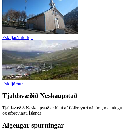
Eskifjarðarkirkja
Eskifjörður
Tjaldsvæðið Neskaupstað
Tjaldsvæðið Neskaupstað er hluti af fjölbreyttri náttúru, menningu
og afþreyingu Íslands.
Algengar spurningar