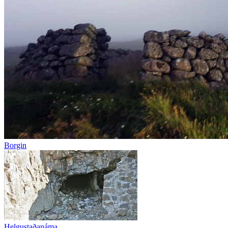
Borgin
Helgustaðanáma