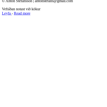
© Anton Stefánsson | antonstefans@gmail.com
Vefsíðan notast við kökur
Leyfa
-
Read more