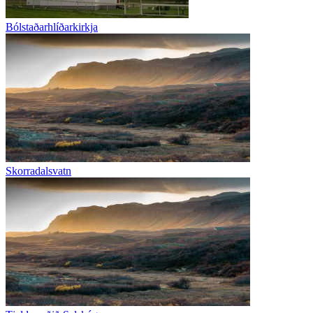
Bólstaðarhlíðarkirkja
Skorradalsvatn