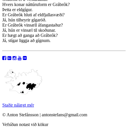
Hvers konar náttúruform er Grábrók?
Þetta er eldgígur.
Er Grábrók hluti af eldfjallasvæði?
Já, hún tilheyrir gígaröð.
Er Grábrók vinsæll áfangastaður?
Já, hún er vinsæl til skoðunar.
Er hægt að ganga að Grábrók?
Já, stígar liggja að gígnum.
Staðir nálægt mér
© Anton Stefánsson | antonstefans@gmail.com
Vefsíðan notast við kökur