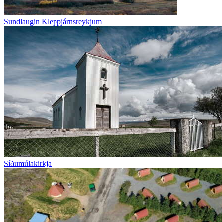
Sundlaugin Kleppjárnsreykjum
Síðumúlakirkja