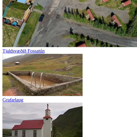
Tjaldsvæðið Fossatún
Grafarlaug