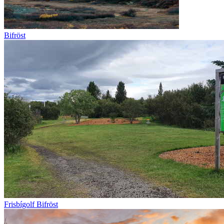
Bifröst
Frisbígolf Bifröst