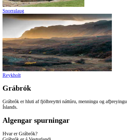
Snorralaug
Reykholt
Grábrók
Grábrók er hluti af fjölbreyttri náttúru, menningu og afþreyingu
Íslands.
Algengar spurningar
Hvar er Grábrók?
Grábrók er á Vesturlandi.