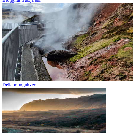
Brugghús Steðja ehf
Deildartunguhver