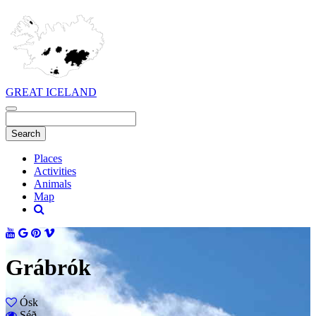
GREAT ICELAND
Places
Activities
Animals
Map
Grábrók
Ósk
Séð