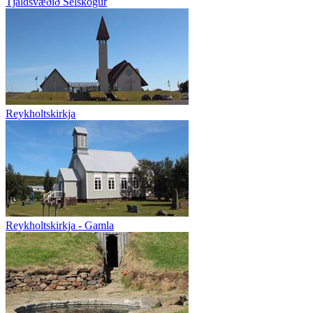
Tjaldsvæðið Selskógur
Reykholtskirkja
Reykholtskirkja - Gamla