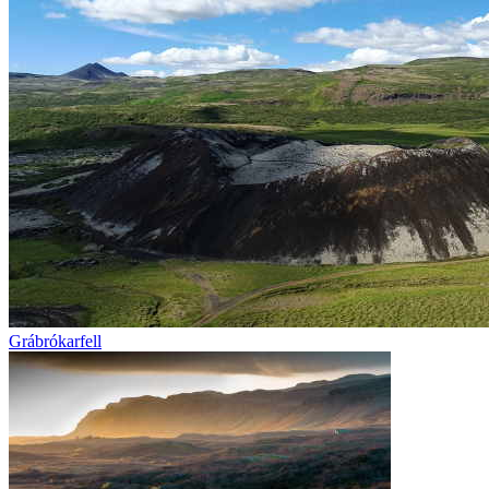
Grábrókarfell