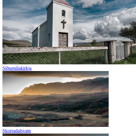
Síðumúlakirkja
Skorradalsvatn