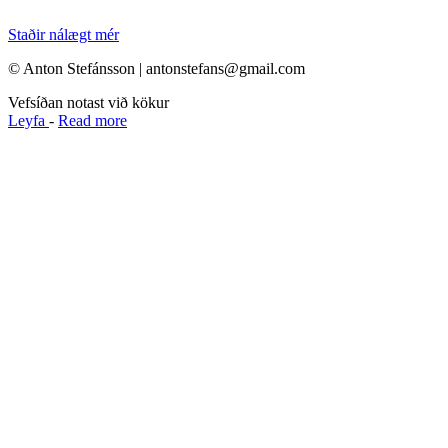
Staðir nálægt mér
© Anton Stefánsson | antonstefans@gmail.com
Vefsíðan notast við kökur
Leyfa
-
Read more