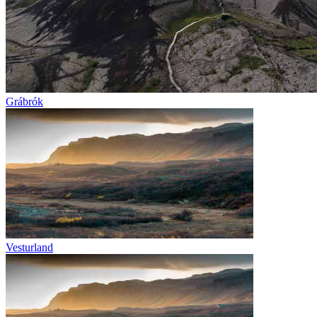
Grábrók
Vesturland