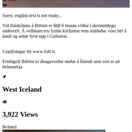
Sorry, english text is not ready...
Við Háskólann á Bifröst er lítill 6 brauta völlur í skemmtilegu
umhverfi. Á vellinum eru fyrstu körfurnar sem smíðaðar voru hér á
landi og settar fyrst upp í Gufunesi.
Upplýsingar frá www.folf.is
Frisbígolf Bifröst er áhugaverður staður á Íslandi sem vert er að
heimsækja.
West Iceland
3,922 Views
Related