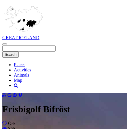
GREAT ICELAND
Places
Activities
Animals
Map
Frisbígolf Bifröst
Ósk
Séð