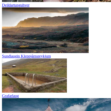
Deildartunguhver
Sundlaugin Kleppjárnsreykjum
Grafarlaug