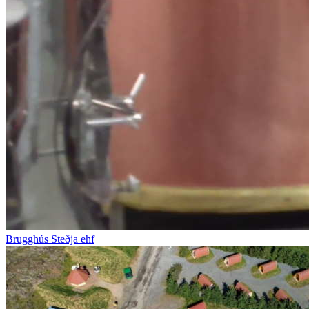
Brugghús Steðja ehf