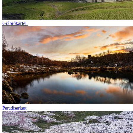
Grábrókarfell
Paradísarlaut