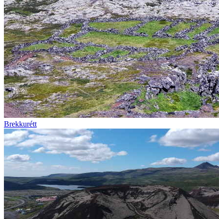
Brekkurétt