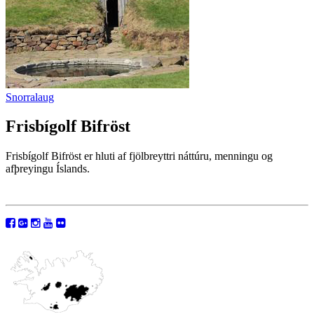
Snorralaug
Frisbígolf Bifröst
Frisbígolf Bifröst er hluti af fjölbreyttri náttúru, menningu og
afþreyingu Íslands.