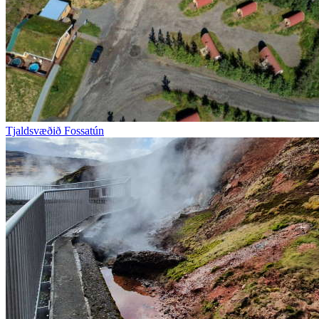
Tjaldsvæðið Fossatún