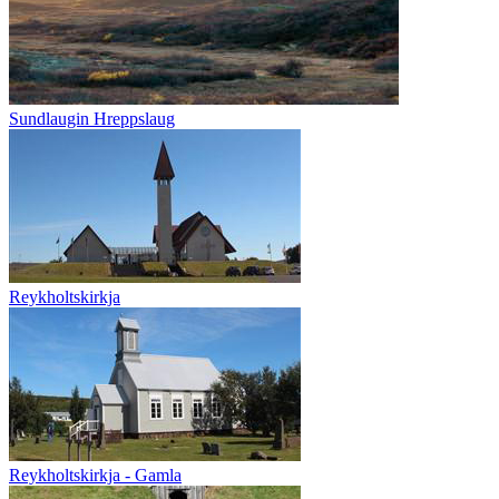
Sundlaugin Hreppslaug
Reykholtskirkja
Reykholtskirkja - Gamla