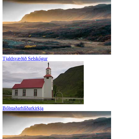
Tjaldsvæðið Selskógur
Bólstaðarhlíðarkirkja