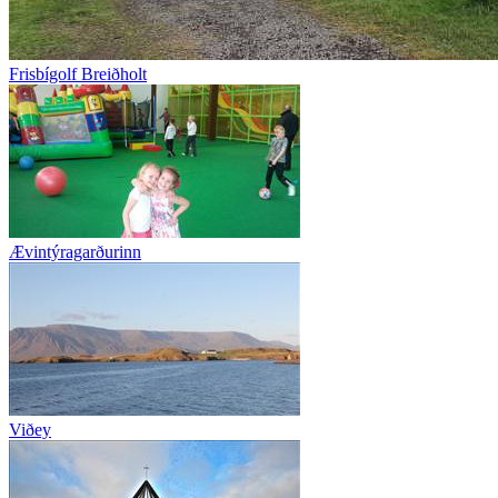
Frisbígolf Breiðholt
Ævintýragarðurinn
Viðey