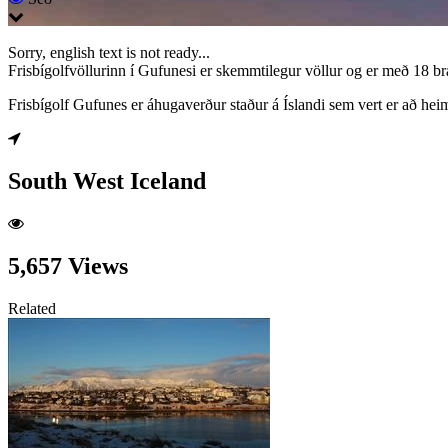
Sorry, english text is not ready...
Frisbígolfvöllurinn í Gufunesi er skemmtilegur völlur og er með 18 br
Frisbígolf Gufunes er áhugaverður staður á Íslandi sem vert er að hei
South West Iceland
5,657 Views
Related