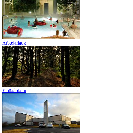
Árbæjarlaug
Elliðaárdalur