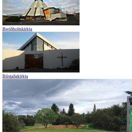
Breiðholtskirkja
Bústaðakirkja