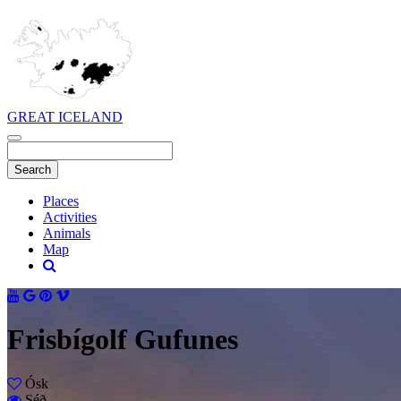
GREAT ICELAND
Places
Activities
Animals
Map
Frisbígolf Gufunes
Ósk
Séð