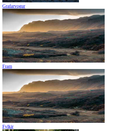
Grafarvogur
Fram
Fylkir