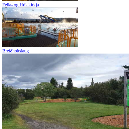
Fella- og Hólakirkja
Breiðholtslaug