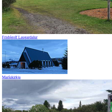
Frisbígolf Laugardalur
Maríukirkja