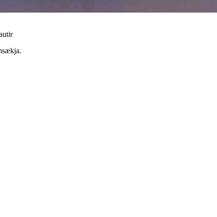
autir
msækja.