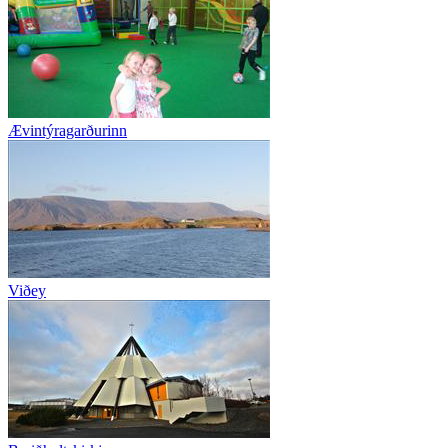
Ævintýragarðurinn
Viðey