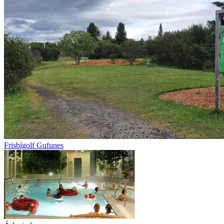
Frisbígolf Gufunes