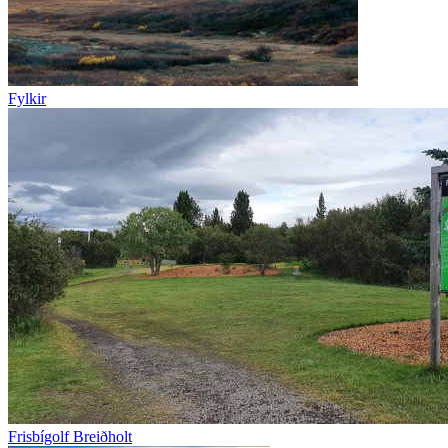
Fylkir
Frisbígolf Breiðholt