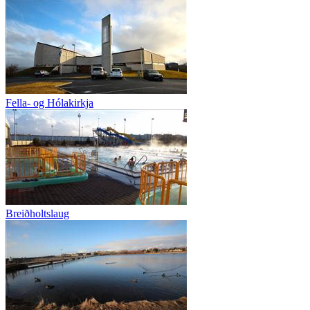
Fella- og Hólakirkja
Breiðholtslaug