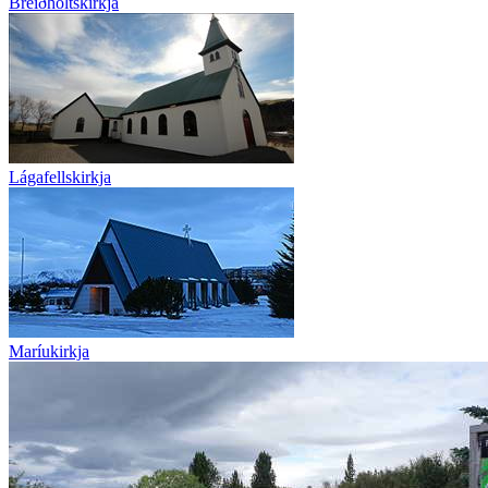
Breiðholtskirkja
Lágafellskirkja
Maríukirkja