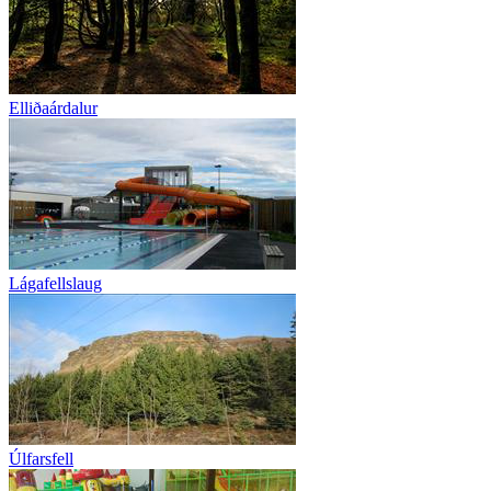
Elliðaárdalur
Lágafellslaug
Úlfarsfell