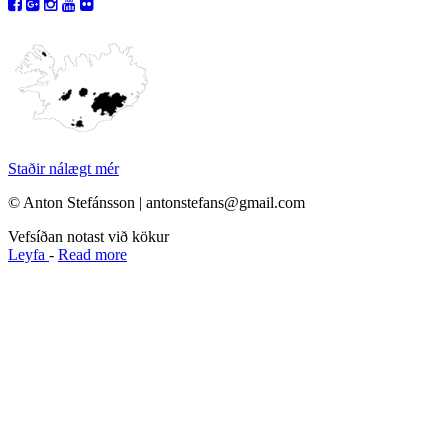
Staðir nálægt mér
© Anton Stefánsson | antonstefans@gmail.com
Vefsíðan notast við kökur
Leyfa
-
Read more