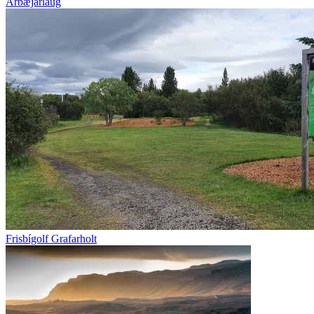
Árbæjarlaug
Frisbígolf Grafarholt