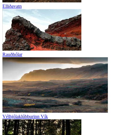
Elliðavatn
Rauðhólar
Vélhjólaklúbburinn Vík