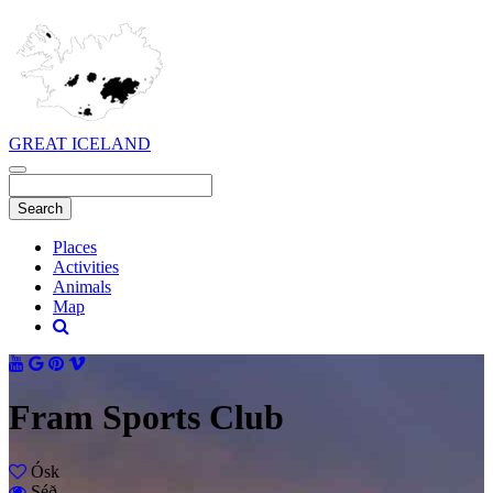
GREAT ICELAND
Places
Activities
Animals
Map
Fram Sports Club
Ósk
Séð