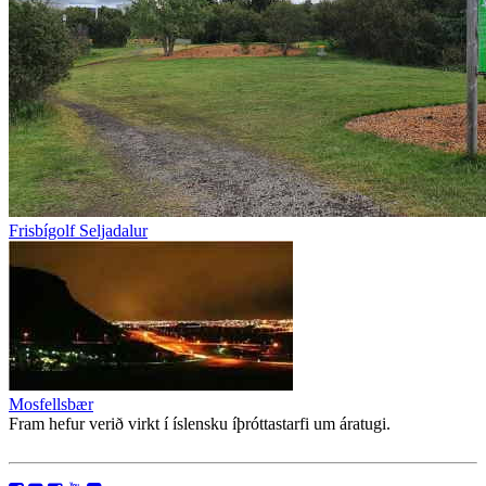
Frisbígolf Seljadalur
Mosfellsbær
Fram hefur verið virkt í íslensku íþróttastarfi um áratugi.