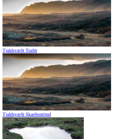
Tjaldsvæði Traðir
Tjaldsvæði Skarðsströnd