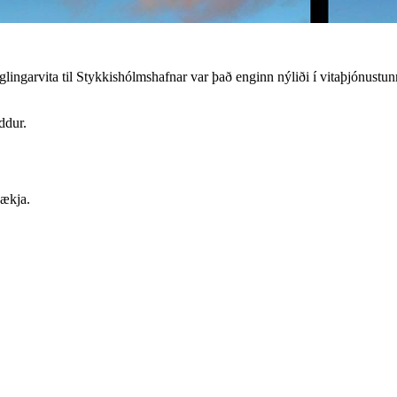
glingarvita til Stykkishólmshafnar var það enginn nýliði í vitaþjónustun
ddur.
sækja.