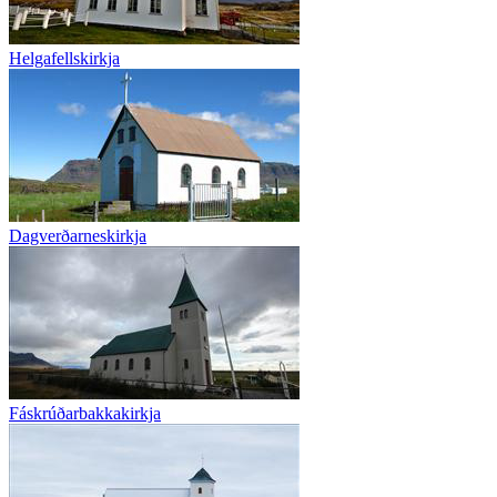
Helgafellskirkja
Dagverðarneskirkja
Fáskrúðarbakkakirkja