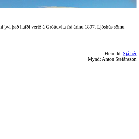
ni því það hafði verið á Gróttuvita frá árinu 1897. Ljóshús sömu
Heimild:
Sjá hér
Mynd: Anton Stefánsson