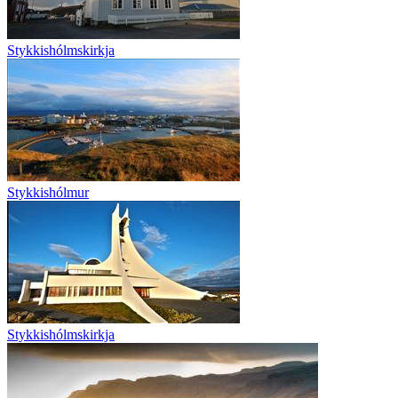
Stykkishólmskirkja
Stykkishólmur
Stykkishólmskirkja