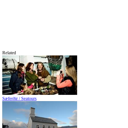
Related
Sæferðir / Seatours