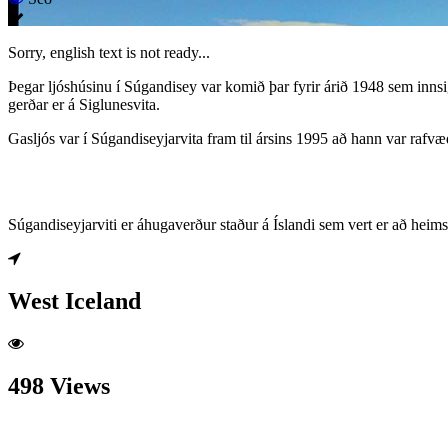
Sorry, english text is not ready...
Þegar ljóshúsinu í Súgandisey var komið þar fyrir árið 1948 sem innsi
gerðar er á Siglunesvita.
Gasljós var í Súgandiseyjarvita fram til ársins 1995 að hann var rafvæ
Súgandiseyjarviti er áhugaverður staður á Íslandi sem vert er að heim
West Iceland
498 Views