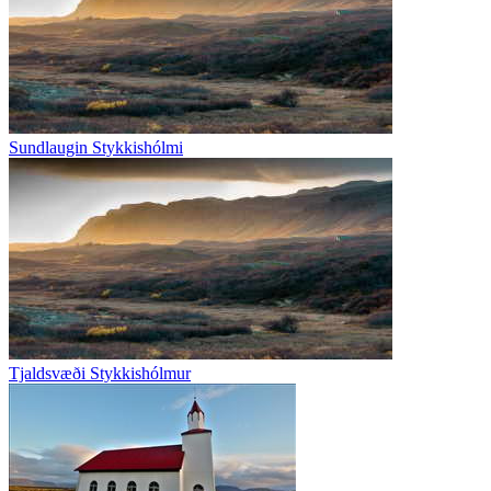
Sundlaugin Stykkishólmi
Tjaldsvæði Stykkishólmur