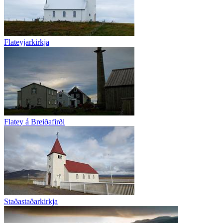
Flateyjarkirkja
Flatey á Breiðafirði
Staðastaðarkirkja