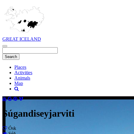
GREAT ICELAND
Places
Activities
Animals
Map
Súgandiseyjarviti
Ósk
Séð