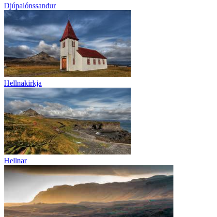
Djúpalónssandur
Hellnakirkja
Hellnar