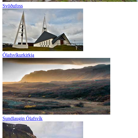
Svöðufoss
Ólafsvíkurkirkja
Sundlaugin Ólafsvík