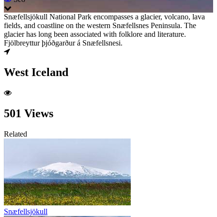
Snæfellsjökull National Park encompasses a glacier, volcano, lava
fields, and coastline on the western Snæfellsnes Peninsula. The
glacier has long been associated with folklore and literature.
Fjölbreyttur þjóðgarður á Snæfellsnesi.
West Iceland
501 Views
Related
Snæfellsjökull