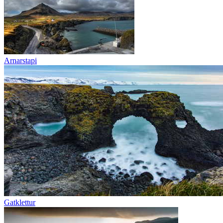
Arnarstapi
Gatklettur