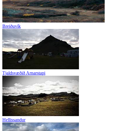
Breiðuvík
Tjaldsvæðið Arnarstapi
Hellissandur