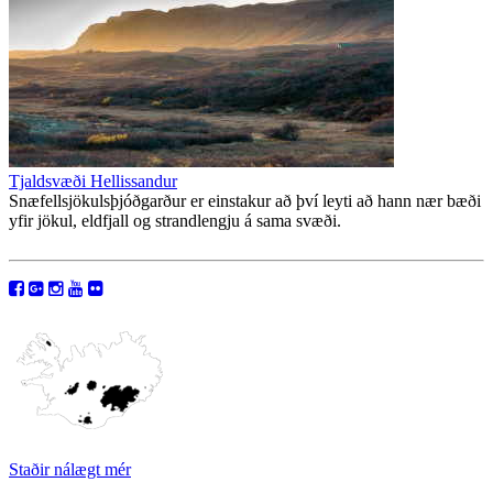
Tjaldsvæði Hellissandur
Snæfellsjökulsþjóðgarður er einstakur að því leyti að hann nær bæði
yfir jökul, eldfjall og strandlengju á sama svæði.
Staðir nálægt mér