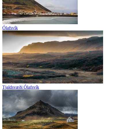
Ólafsvík
Tjaldsvæði Ólafsvík