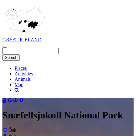
GREAT ICELAND
Places
Activities
Animals
Map
Snæfellsjokull National Park
Ósk
Séð