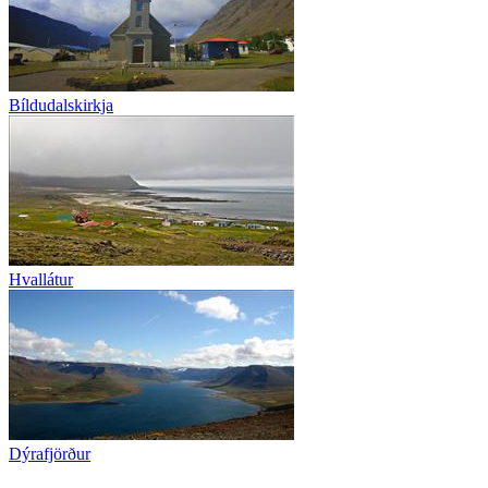
Bíldudalskirkja
Hvallátur
Dýrafjörður