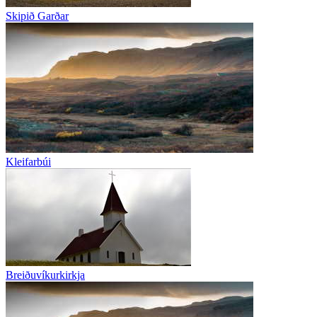
Skipið Garðar
Kleifarbúi
Breiðuvíkurkirkja