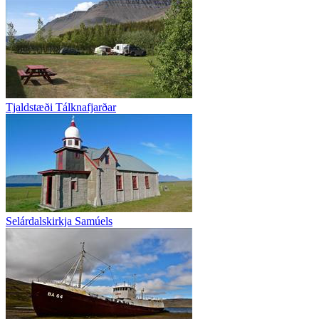
Tjaldstæði Tálknafjarðar
Selárdalskirkja Samúels