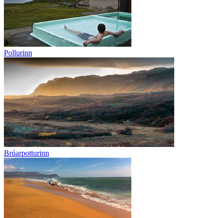
Pollurinn
Brúarpotturinn