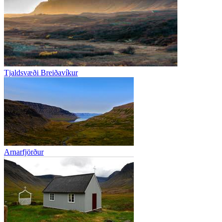
Tjaldsvæði Breiðavíkur
Arnarfjörður