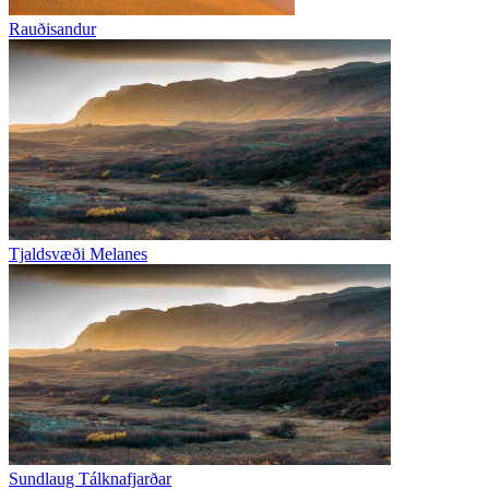
Rauðisandur
Tjaldsvæði Melanes
Sundlaug Tálknafjarðar