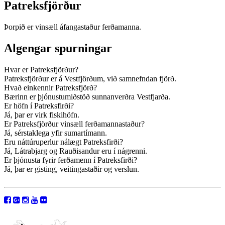
Patreksfjörður
Þorpið er vinsæll áfangastaður ferðamanna.
Algengar spurningar
Hvar er Patreksfjörður?
Patreksfjörður er á Vestfjörðum, við samnefndan fjörð.
Hvað einkennir Patreksfjörð?
Bærinn er þjónustumiðstöð sunnanverðra Vestfjarða.
Er höfn í Patreksfirði?
Já, þar er virk fiskihöfn.
Er Patreksfjörður vinsæll ferðamannastaður?
Já, sérstaklega yfir sumartímann.
Eru náttúruperlur nálægt Patreksfirði?
Já, Látrabjarg og Rauðisandur eru í nágrenni.
Er þjónusta fyrir ferðamenn í Patreksfirði?
Já, þar er gisting, veitingastaðir og verslun.