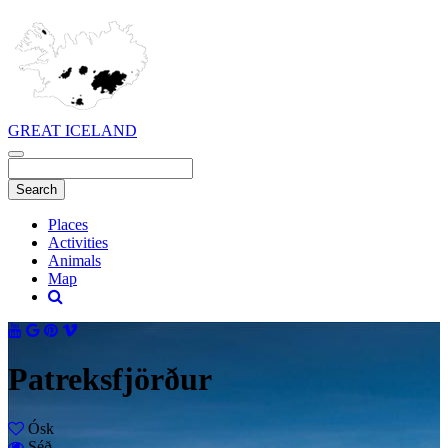
GREAT ICELAND
Places
Activities
Animals
Map
Patreksfjörður
Ósk
Séð