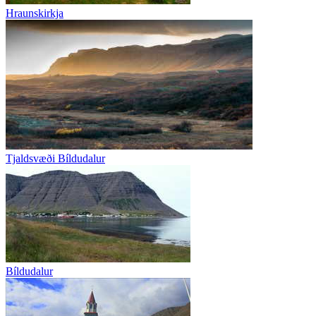
Hraunskirkja
Tjaldsvæði Bíldudalur
Bíldudalur