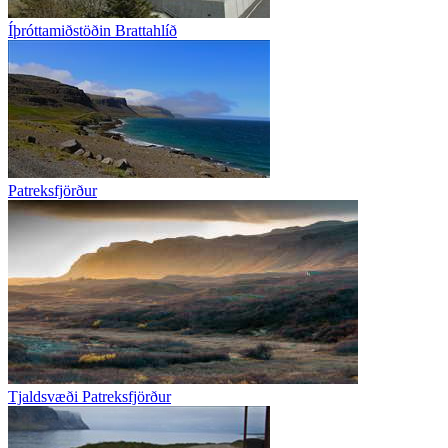
Íþróttamiðstöðin Brattahlíð
Patreksfjörður
Tjaldsvæði Patreksfjörður