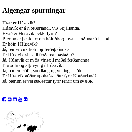
Algengar spurningar
Hvar er Húsavík?
Húsavík er á Norðurlandi, við Skjálfanda.
Hvað er Húsavík þekkt fyrir?
Bærinn er þekktur sem höfuðborg hvalaskoðunar á Íslandi.
Er höfn í Húsavík?
Já, þar er virk höfn og ferðaþjónusta.
Er Húsavík vinsæll ferðamannastaður?
Já, Húsavík er mjög vinsæll meðal ferðamanna.
Eru söfn og afþreying í Húsavík?
Já, þar eru söfn, sundlaug og veitingastaðir.
Er Húsavík góður upphafsstaður fyrir Norðurland?
Já, bærinn er vel staðsettur fyrir ferðir um svæðið.