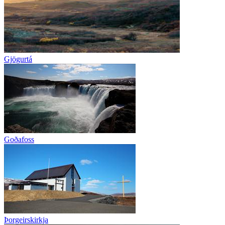
Gjögurtá
Goðafoss
Þorgeirskirkja