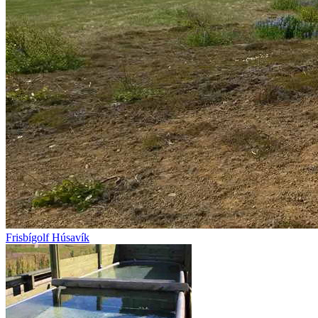
Frisbígolf Húsavík