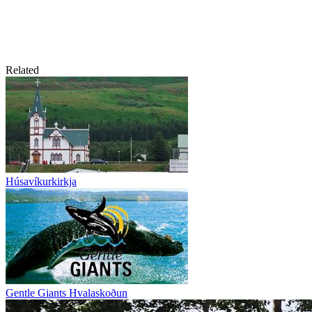
Related
Húsavíkurkirkja
Gentle Giants Hvalaskoðun