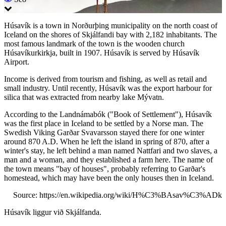
Húsavík is a town in Norðurþing municipality on the north coast of
Iceland on the shores of Skjálfandi bay with 2,182 inhabitants. The
most famous landmark of the town is the wooden church
Húsavíkurkirkja, built in 1907. Húsavík is served by Húsavík
Airport.
Income is derived from tourism and fishing, as well as retail and
small industry. Until recently, Húsavík was the export harbour for
silica that was extracted from nearby lake Mývatn.
According to the Landnámabók ("Book of Settlement"), Húsavík
was the first place in Iceland to be settled by a Norse man. The
Swedish Viking Garðar Svavarsson stayed there for one winter
around 870 A.D. When he left the island in spring of 870, after a
winter's stay, he left behind a man named Nattfari and two slaves, a
man and a woman, and they established a farm here. The name of
the town means "bay of houses", probably referring to Garðar's
homestead, which may have been the only houses then in Iceland.
Source: https://en.wikipedia.org/wiki/H%C3%BAsav%C3%ADk
Húsavík liggur við Skjálfanda.