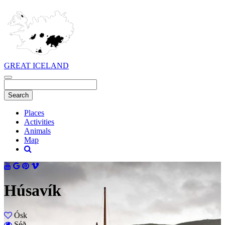
GREAT ICELAND
Places
Activities
Animals
Map
Húsavík
Ósk
Séð