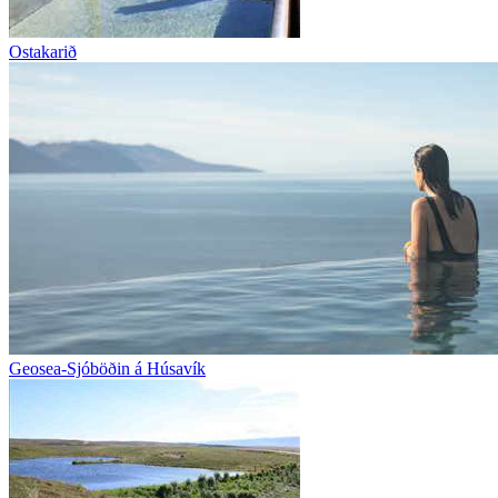
Ostakarið
Geosea-Sjóböðin á Húsavík