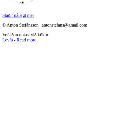
Staðir nálægt mér
© Anton Stefánsson | antonstefans@gmail.com
Vefsíðan notast við kökur
Leyfa
-
Read more