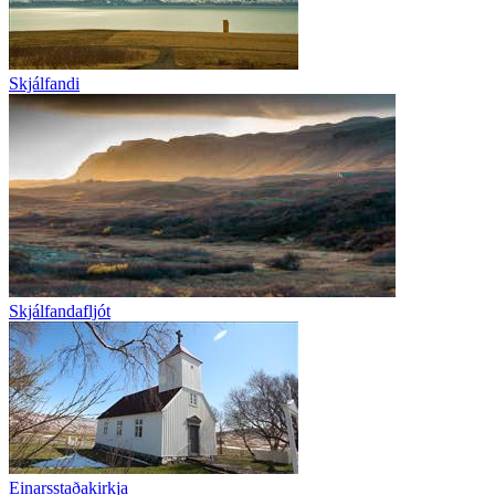
Skjálfandi
Skjálfandafljót
Einarsstaðakirkja