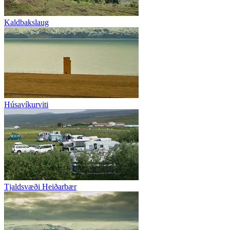
Kaldbakslaug
Húsavíkurviti
Tjaldsvæði Heiðarbær