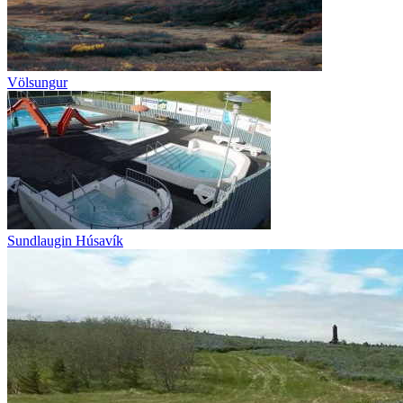
Völsungur
Sundlaugin Húsavík