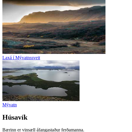
Laxá í Mývatnssveit
Mývatn
Húsavík
Bærinn er vinsæll áfangastaður ferðamanna.