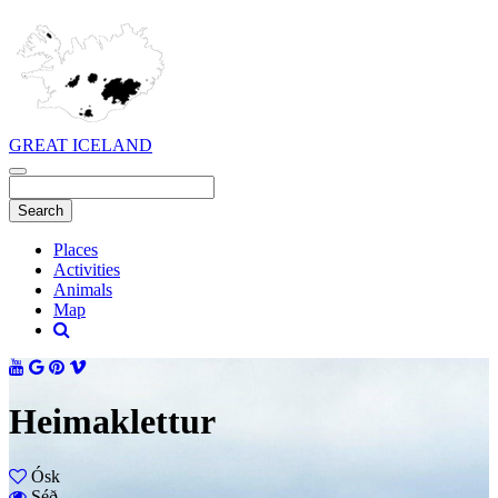
GREAT ICELAND
Places
Activities
Animals
Map
Heimaklettur
Ósk
Séð