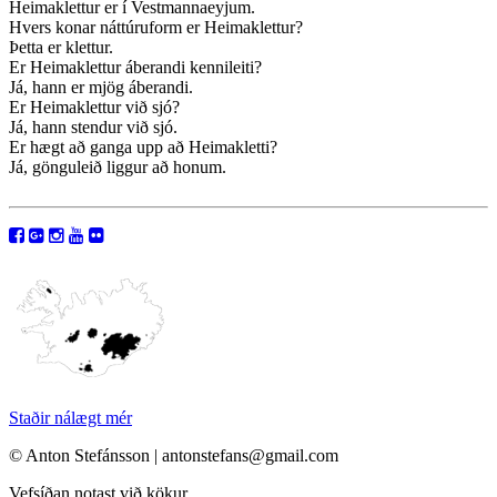
Heimaklettur er í Vestmannaeyjum.
Hvers konar náttúruform er Heimaklettur?
Þetta er klettur.
Er Heimaklettur áberandi kennileiti?
Já, hann er mjög áberandi.
Er Heimaklettur við sjó?
Já, hann stendur við sjó.
Er hægt að ganga upp að Heimakletti?
Já, gönguleið liggur að honum.
Staðir nálægt mér
© Anton Stefánsson | antonstefans@gmail.com
Vefsíðan notast við kökur