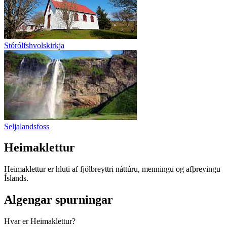
Stórólfshvolskirkja
Seljalandsfoss
Heimaklettur
Heimaklettur er hluti af fjölbreyttri náttúru, menningu og afþreyingu
Íslands.
Algengar spurningar
Hvar er Heimaklettur?