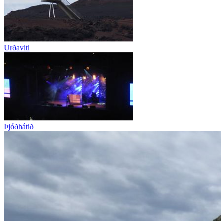
Urðaviti
Þjóðhátið