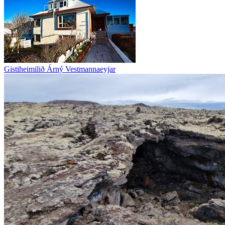
Gistiheimilið Árný Vestmannaeyjar