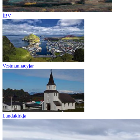
ÍBV
Vestmannaeyjar
Landakirkja