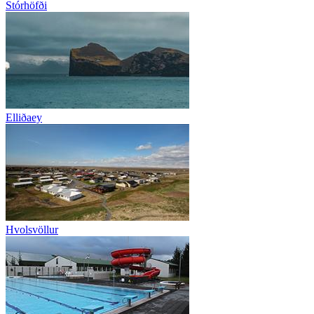
Stórhöfði
Elliðaey
Hvolsvöllur