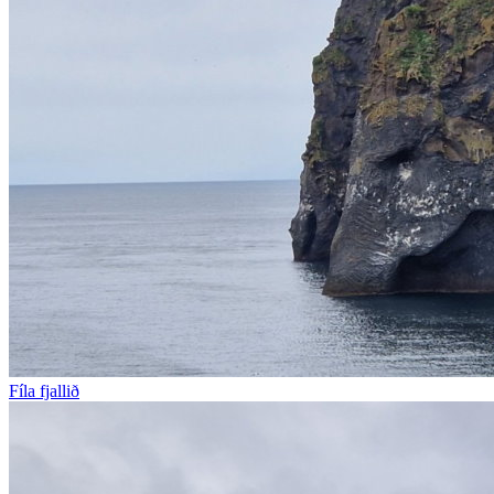
Fíla fjallið