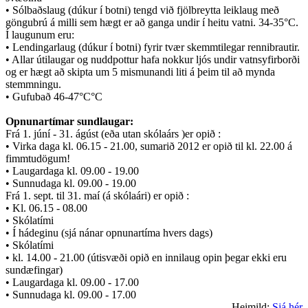
• Sólbaðslaug (dúkur í botni) tengd við fjölbreytta leiklaug með
göngubrú á milli sem hægt er að ganga undir í heitu vatni. 34-35°C.
Í laugunum eru:
• Lendingarlaug (dúkur í botni) fyrir tvær skemmtilegar rennibrautir.
• Allar útilaugar og nuddpottur hafa nokkur ljós undir vatnsyfirborði
og er hægt að skipta um 5 mismunandi liti á þeim til að mynda
stemmningu.
• Gufubað 46-47°C°C
Opnunartímar sundlaugar:
Frá 1. júní - 31. ágúst (eða utan skólaárs )er opið :
• Virka daga kl. 06.15 - 21.00, sumarið 2012 er opið til kl. 22.00 á
fimmtudögum!
• Laugardaga kl. 09.00 - 19.00
• Sunnudaga kl. 09.00 - 19.00
Frá 1. sept. til 31. maí (á skólaári) er opið :
• Kl. 06.15 - 08.00
• Skólatími
• Í hádeginu (sjá nánar opnunartíma hvers dags)
• Skólatími
• kl. 14.00 - 21.00 (útisvæði opið en innilaug opin þegar ekki eru
sundæfingar)
• Laugardaga kl. 09.00 - 17.00
• Sunnudaga kl. 09.00 - 17.00
Heimild:
Sjá hér