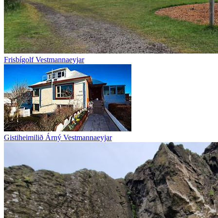
Frisbígolf Vestmannaeyjar
Gistiheimilið Árný Vestmannaeyjar