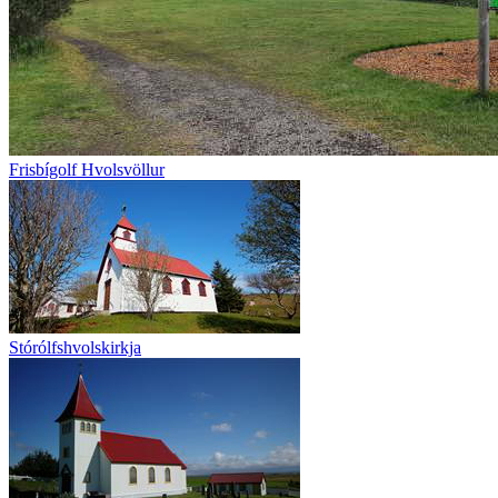
Frisbígolf Hvolsvöllur
Stórólfshvolskirkja