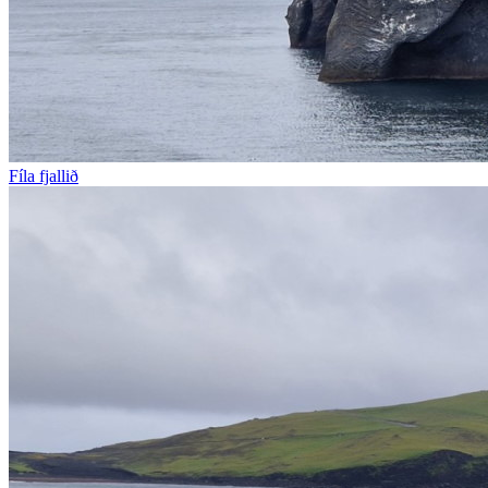
Fíla fjallið