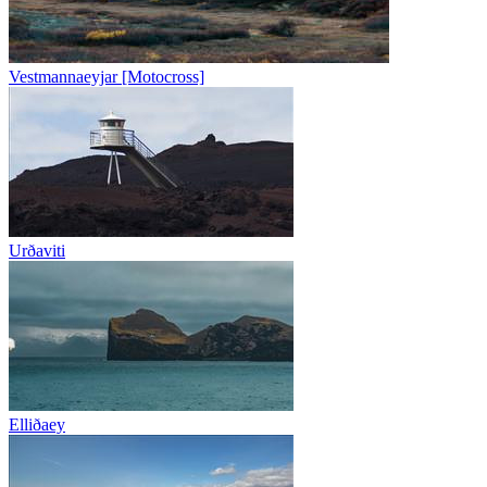
Vestmannaeyjar [Motocross]
Urðaviti
Elliðaey