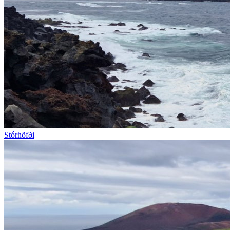
Stórhöfði