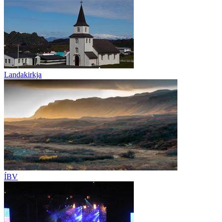
Landakirkja
ÍBV