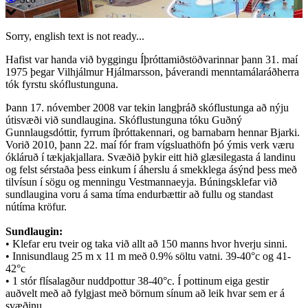
Sorry, english text is not ready...
Hafist var handa við byggingu Íþróttamiðstöðvarinnar þann 31. maí
1975 þegar Vilhjálmur Hjálmarsson, þáverandi menntamálaráðherra
tók fyrstu skóflustunguna.
Þann 17. nóvember 2008 var tekin langþráð skóflustunga að nýju
útisvæði við sundlaugina. Skóflustunguna tóku Guðný
Gunnlaugsdóttir, fyrrum íþróttakennari, og barnabarn hennar Bjarki.
Vorið 2010, þann 22. maí fór fram vígsluathöfn þó ýmis verk væru
ókláruð í tækjakjallara. Svæðið þykir eitt hið glæsilegasta á landinu
og felst sérstaða þess einkum í áherslu á smekklega ásýnd þess með
tilvísun í sögu og menningu Vestmannaeyja. Búningsklefar við
sundlaugina voru á sama tíma endurbættir að fullu og standast
nútíma kröfur.
Sundlaugin:
• Klefar eru tveir og taka við allt að 150 manns hvor hverju sinni.
• Innisundlaug 25 m x 11 m með 0.9% söltu vatni. 39-40°c og 41-
42°c
• 1 stór flísalagður nuddpottur 38-40°c. Í pottinum eiga gestir
auðvelt með að fylgjast með börnum sínum að leik hvar sem er á
svæðinu