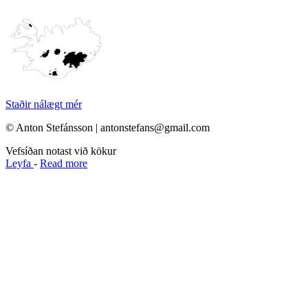
Staðir nálægt mér
© Anton Stefánsson | antonstefans@gmail.com
Vefsíðan notast við kökur
Leyfa
-
Read more