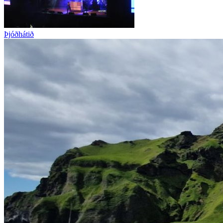
Þjóðhátið