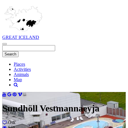
GREAT ICELAND
Places
Activities
Animals
Map
Sundhöll Vestmannaeyja
Ósk
Séð