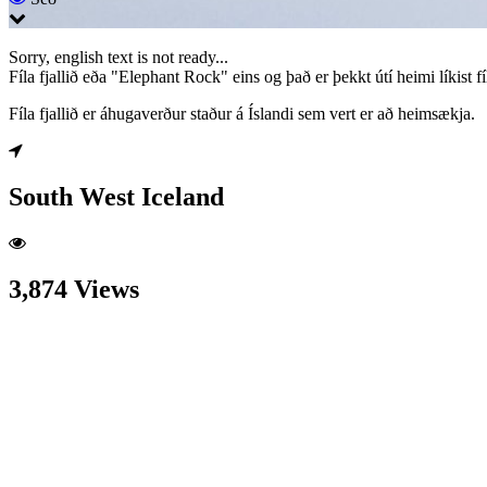
Sorry, english text is not ready...
Fíla fjallið eða "Elephant Rock" eins og það er þekkt útí heimi líkist f
Fíla fjallið er áhugaverður staður á Íslandi sem vert er að heimsækja.
South West Iceland
3,874 Views