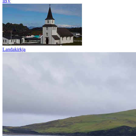
ÍBV
Landakirkja