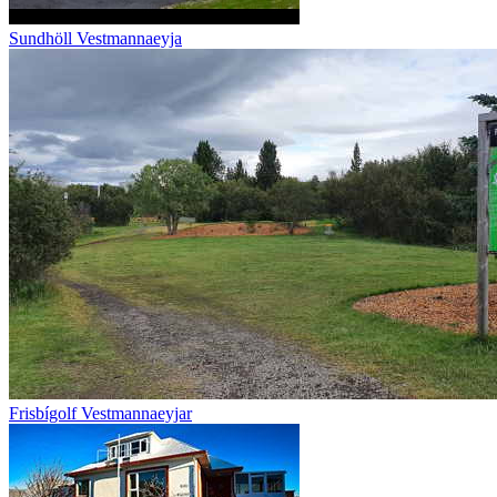
Sundhöll Vestmannaeyja
Frisbígolf Vestmannaeyjar