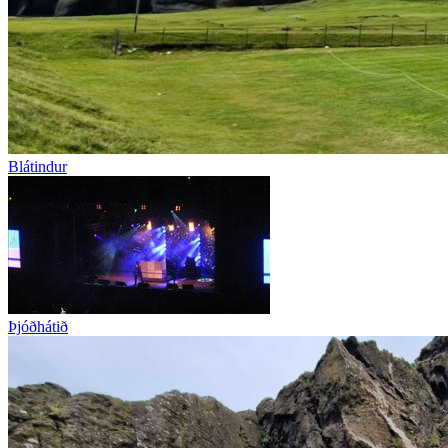
Blátindur
Þjóðhátið