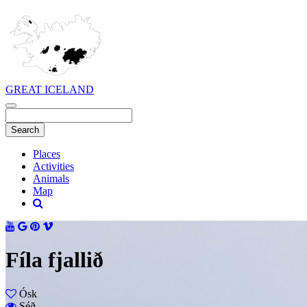
GREAT ICELAND
Places
Activities
Animals
Map
Fíla fjallið
Ósk
Séð