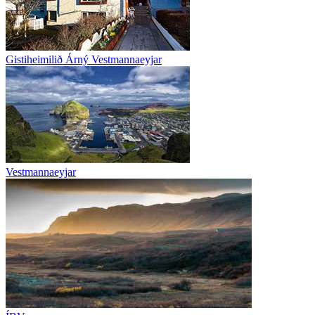
Gistiheimilið Árný Vestmannaeyjar
Vestmannaeyjar