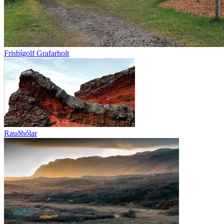
Frisbígolf Grafarholt
Rauðhólar