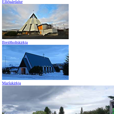
Elliðaárdalur
Breiðholtskirkja
Maríukirkja