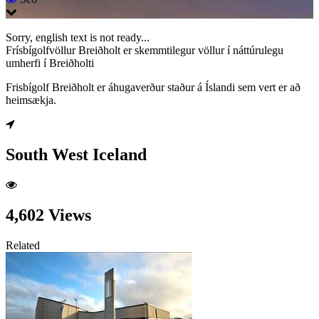
Sorry, english text is not ready...
Frísbígolfvöllur Breiðholt er skemmtilegur völlur í náttúrulegu
umherfi í Breiðholti
Frisbígolf Breiðholt er áhugaverður staður á Íslandi sem vert er að
heimsækja.
South West Iceland
4,602 Views
Related