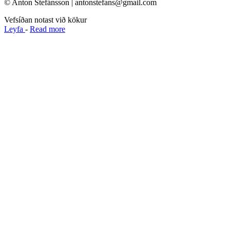
© Anton Stefánsson | antonstefans@gmail.com
Vefsíðan notast við kökur
Leyfa
-
Read more