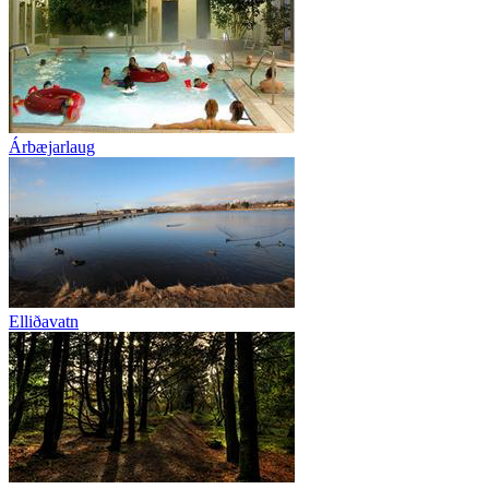
Árbæjarlaug
Elliðavatn