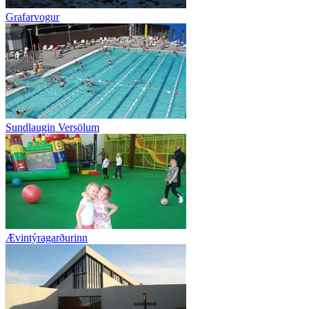
Grafarvogur
Sundlaugin Versölum
Ævintýragarðurinn