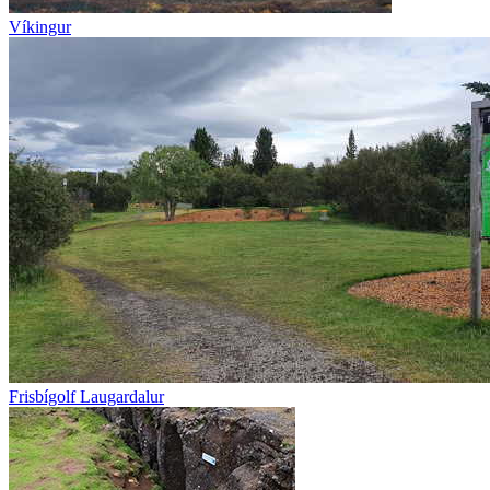
Víkingur
Frisbígolf Laugardalur