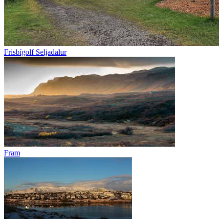
Frisbígolf Seljadalur
Fram