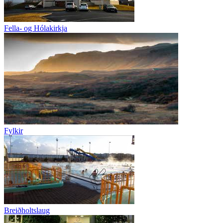
Fella- og Hólakirkja
Fylkir
Breiðholtslaug