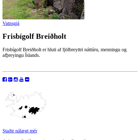
Vatnsgjá
Frisbígolf Breiðholt
Frisbígolf Breiðholt er hluti af fjölbreyttri náttúru, menningu og
afþreyingu Íslands.
Staðir nálægt mér