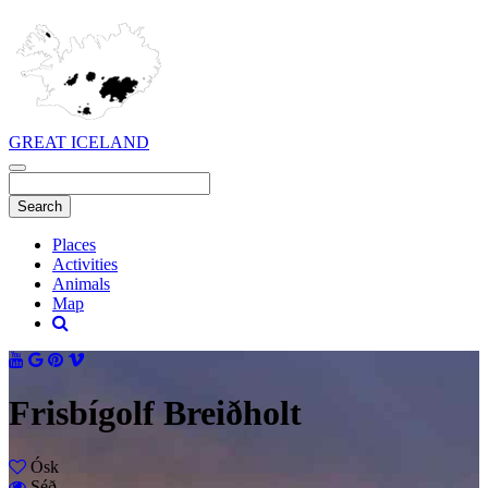
GREAT ICELAND
Places
Activities
Animals
Map
Frisbígolf Breiðholt
Ósk
Séð