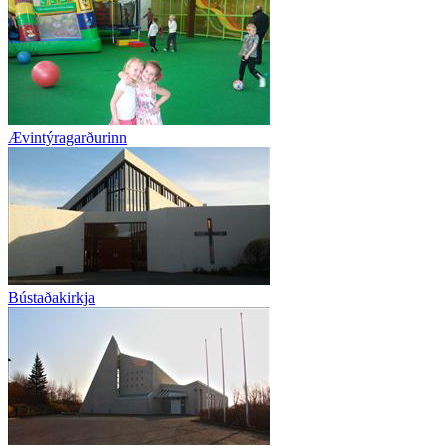
Ævintýragarðurinn
Bústaðakirkja