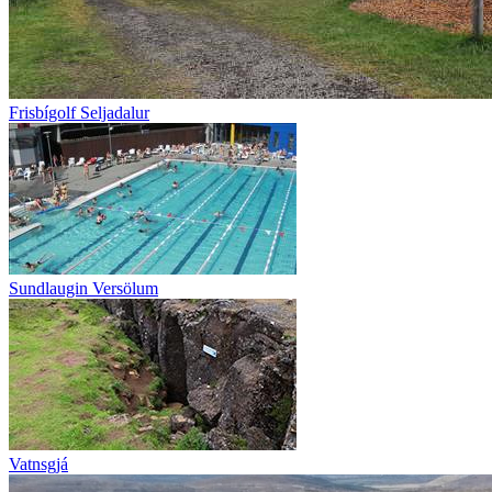
Frisbígolf Seljadalur
Sundlaugin Versölum
Vatnsgjá