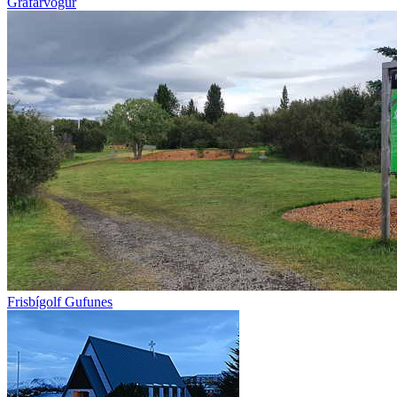
Grafarvogur
Frisbígolf Gufunes