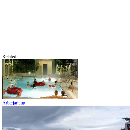
Related
Árbæjarlaug