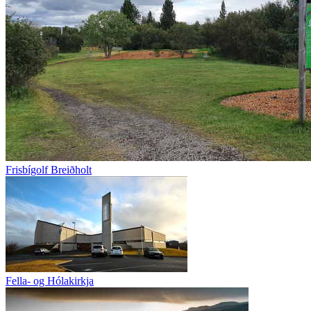
Frisbígolf Breiðholt
Fella- og Hólakirkja