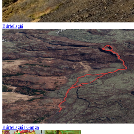
Búrfellsgjá
Búrfellsgjá | Ganga