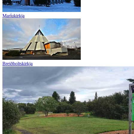
Maríukirkja
Breiðholtskirkja