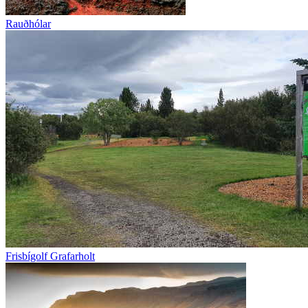
Rauðhólar
Frisbígolf Grafarholt