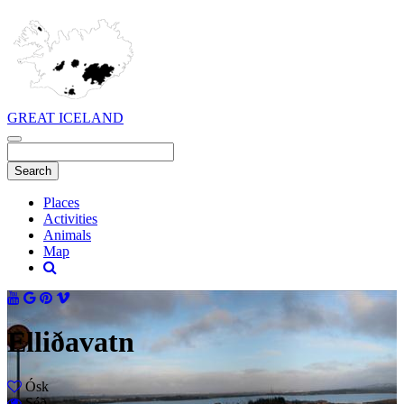
GREAT ICELAND
Places
Activities
Animals
Map
Elliðavatn
Ósk
Séð