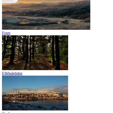
Fram
Elliðaárdalur