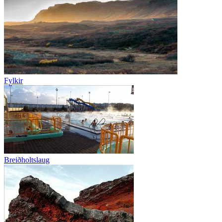
Fylkir
Breiðholtslaug