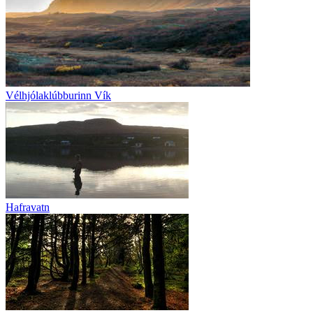
Vélhjólaklúbburinn Vík
Hafravatn