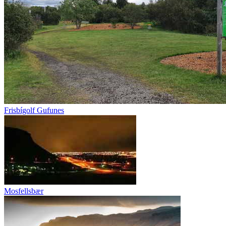
Frisbígolf Gufunes
Mosfellsbær