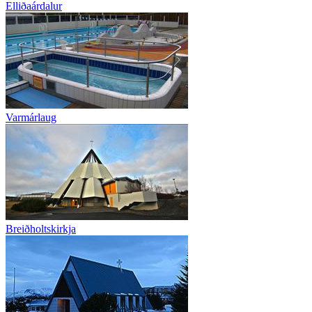
Elliðaárdalur
Varmárlaug
Breiðholtskirkja