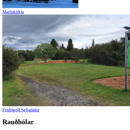
Maríukirkja
Frisbígolf Seljadalur
Rauðhólar