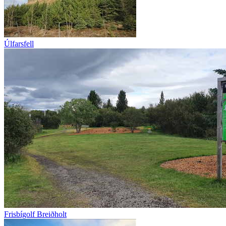
Úlfarsfell
Frisbígolf Breiðholt