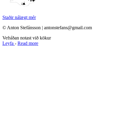
Staðir nálægt mér
© Anton Stefánsson | antonstefans@gmail.com
Vefsíðan notast við kökur
Leyfa
-
Read more