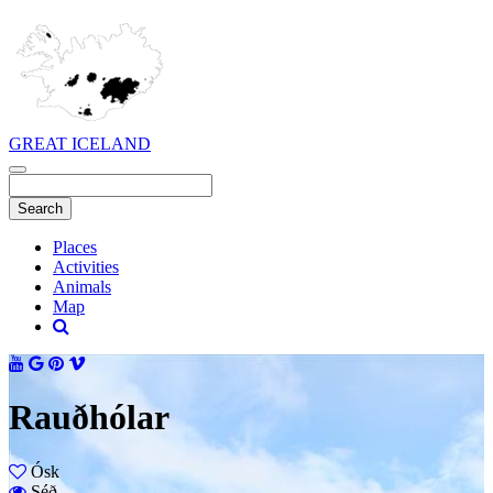
GREAT ICELAND
Places
Activities
Animals
Map
Rauðhólar
Ósk
Séð