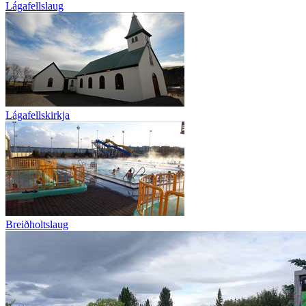
Lágafellslaug
Lágafellskirkja
Breiðholtslaug