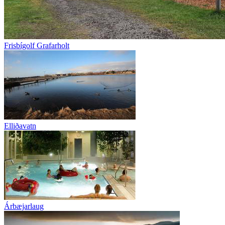
Frisbígolf Grafarholt
Elliðavatn
Árbæjarlaug