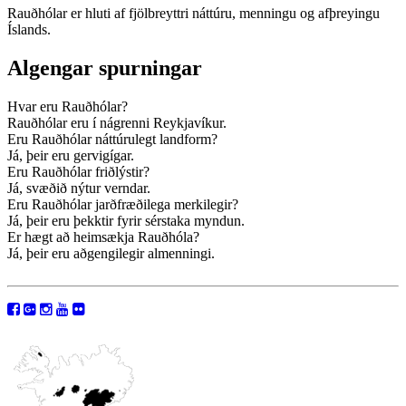
Rauðhólar er hluti af fjölbreyttri náttúru, menningu og afþreyingu
Íslands.
Algengar spurningar
Hvar eru Rauðhólar?
Rauðhólar eru í nágrenni Reykjavíkur.
Eru Rauðhólar náttúrulegt landform?
Já, þeir eru gervigígar.
Eru Rauðhólar friðlýstir?
Já, svæðið nýtur verndar.
Eru Rauðhólar jarðfræðilega merkilegir?
Já, þeir eru þekktir fyrir sérstaka myndun.
Er hægt að heimsækja Rauðhóla?
Já, þeir eru aðgengilegir almenningi.