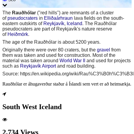
The
Rauðhólar
("red hills") are remnants of a cluster
of
pseudocraters
in
Elliðaárhraun
lava fields on the south-
eastern outskirts of
Reykjavík
,
Iceland
. The Rauðhólar
pseudocraters are part of Reykjavík's nature reserve
of
Heiðmörk
.
The age of the Rauðhólar is about 5200 years.
Originally there were over 80 craters, but the
gravel
from
them was taken and used for construction. Most of the
material was taken around
World War II
and used for projects
such as
Reykjavík Airport
and road building.
Source: https://en.wikipedia.org/wiki/Rau%C3%B0h%C3%B3l
Rauðhólar er áhugaverður staður á Íslandi sem vert er að heimsækja.
South West Iceland
2,734 Views