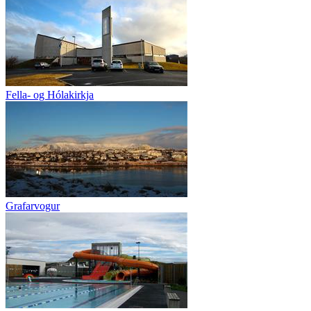
Fella- og Hólakirkja
Grafarvogur