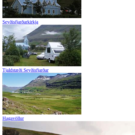
Seyðisfjarðarkirkja
Tjaldstæði Seyðisfjarðar
Hagavöllur