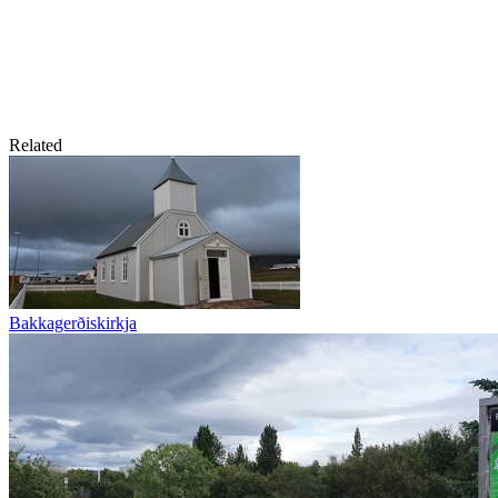
Related
Bakkagerðiskirkja