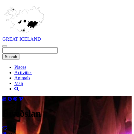
GREAT ICELAND
Places
Activities
Animals
Map
Bræðslan
Ósk
Séð