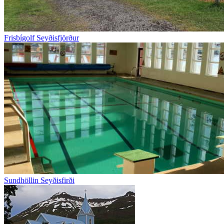
Frisbígolf Seyðisfjörður
Sundhöllin Seyðisfirði