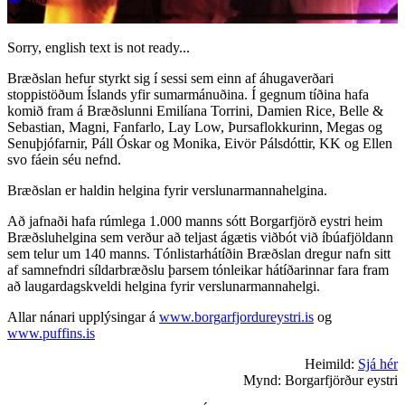
Sorry, english text is not ready...
Bræðslan hefur styrkt sig í sessi sem einn af áhugaverðari
stoppistöðum Íslands yfir sumarmánuðina. Í gegnum tíðina hafa
komið fram á Bræðslunni Emilíana Torrini, Damien Rice, Belle &
Sebastian, Magni, Fanfarlo, Lay Low, Þursaflokkurinn, Megas og
Senuþjófarnir, Páll Óskar og Monika, Eivör Pálsdóttir, KK og Ellen
svo fáein séu nefnd.
Bræðslan er haldin helgina fyrir verslunarmannahelgina.
Að jafnaði hafa rúmlega 1.000 manns sótt Borgarfjörð eystri heim
Bræðsluhelgina sem verður að teljast ágætis viðbót við íbúafjöldann
sem telur um 140 manns. Tónlistarhátíðin Bræðslan dregur nafn sitt
af samnefndri síldarbræðslu þarsem tónleikar hátíðarinnar fara fram
að laugardagskveldi helgina fyrir verslunarmannahelgi.
Allar nánari upplýsingar á
www.borgarfjordureystri.is
og
www.puffins.is
Heimild:
Sjá hér
Mynd: Borgarfjörður eystri