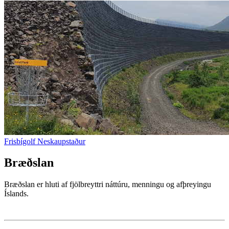
Frisbígolf Neskaupstaður
Bræðslan
Bræðslan er hluti af fjölbreyttri náttúru, menningu og afþreyingu
Íslands.