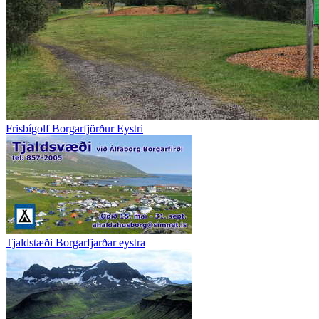
Frisbígolf Borgarfjörður Eystri
Tjaldstæði Borgarfjarðar eystra