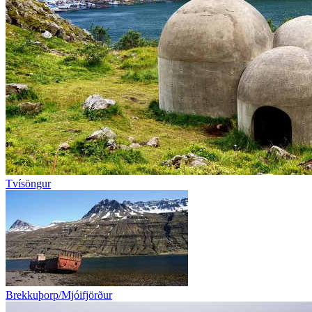
Tvísöngur
Brekkuþorp/Mjóifjörður