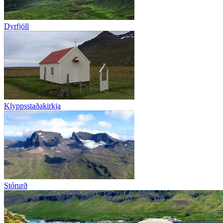
Dyrfjöll
Klyppsstaðakirkja
Stórurð