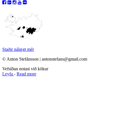
Staðir nálægt mér
© Anton Stefánsson | antonstefans@gmail.com
Vefsíðan notast við kökur
Leyfa
-
Read more