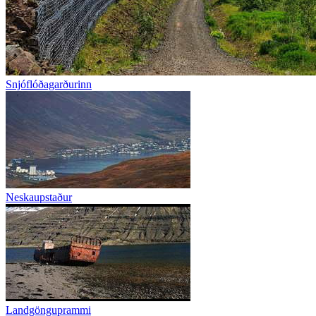
Snjóflóðagarðurinn
Neskaupstaður
Landgönguprammi