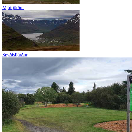
Mjóifjörður
Seyðisfjörður