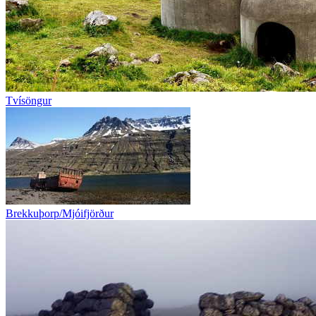
Tvísöngur
Brekkuþorp/Mjóifjörður