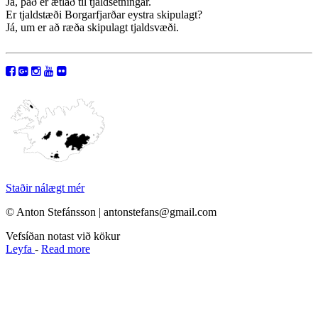
Já, það er ætlað til tjaldsetningar.
Er tjaldstæði Borgarfjarðar eystra skipulagt?
Já, um er að ræða skipulagt tjaldsvæði.
Staðir nálægt mér
© Anton Stefánsson | antonstefans@gmail.com
Vefsíðan notast við kökur
Leyfa
-
Read more