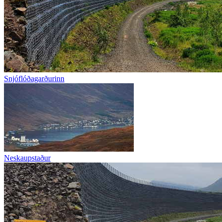
Snjóflóðagarðurinn
Neskaupstaður