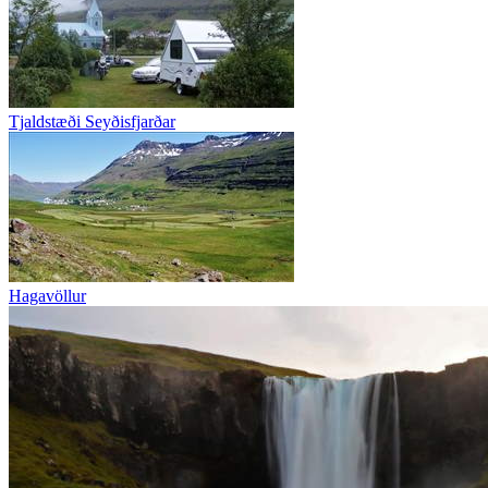
Tjaldstæði Seyðisfjarðar
Hagavöllur