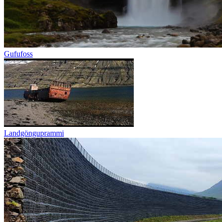
Gufufoss
Landgönguprammi