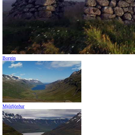
Borgin
Mjóifjörður