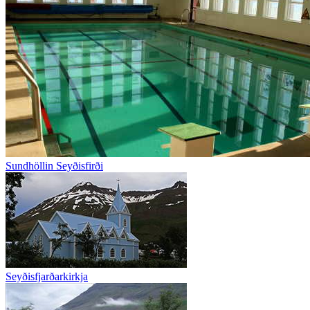
Sundhöllin Seyðisfirði
Seyðisfjarðarkirkja