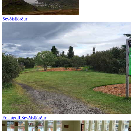
Seyðisfjörður
Frisbígolf Seyðisfjörður