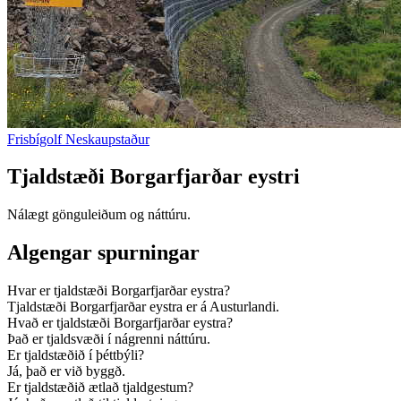
Frisbígolf Neskaupstaður
Tjaldstæði Borgarfjarðar eystri
Nálægt gönguleiðum og náttúru.
Algengar spurningar
Hvar er tjaldstæði Borgarfjarðar eystra?
Tjaldstæði Borgarfjarðar eystra er á Austurlandi.
Hvað er tjaldstæði Borgarfjarðar eystra?
Það er tjaldsvæði í nágrenni náttúru.
Er tjaldstæðið í þéttbýli?
Já, það er við byggð.
Er tjaldstæðið ætlað tjaldgestum?