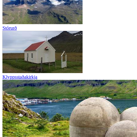
Stórurð
Klyppsstaðakirkja