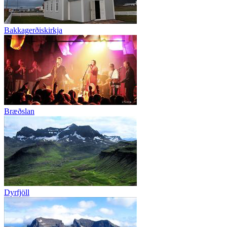
Bakkagerðiskirkja
Bræðslan
Dyrfjöll