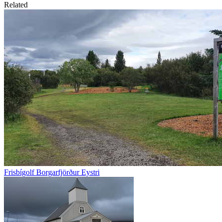
Related
Frisbígolf Borgarfjörður Eystri