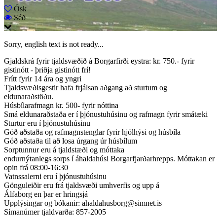
Ósk
Séð
Sorry, english text is not ready...
Gjaldskrá fyrir tjaldsvæðið á Borgarfirði eystra: kr. 750.- fyrir
gistinótt - þriðja gistinótt frí!
Frítt fyrir 14 ára og yngri
Tjaldsvæðisgestir hafa frjálsan aðgang að sturtum og
eldunaraðstöðu.
Húsbílarafmagn kr. 500- fyrir nóttina
Smá eldunaraðstaða er í þjónustuhúsinu og rafmagn fyrir smátæki
Sturtur eru í þjónustuhúsinu
Góð aðstaða og rafmagnstenglar fyrir hjólhýsi og húsbíla
Góð aðstaða til að losa úrgang úr húsbílum
Sorptunnur eru á tjaldstæði og móttaka
endurnýtanlegs sorps í áhaldahúsi Borgarfjarðarhrepps. Móttakan er
opin frá 08:00-16:30
Vatnssalerni eru í þjónustuhúsinu
Gönguleiðir eru frá tjaldsvæði umhverfis og upp á
Álfaborg en þar er hringsjá
Upplýsingar og bókanir: ahaldahusborg@simnet.is
Símanúmer tjaldvarða: 857-2005