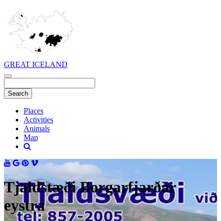
GREAT ICELAND
Places
Activities
Animals
Map
Tjaldstæði Borgarfjarðar
eystra