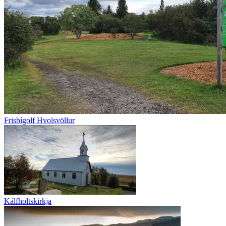
Frisbígolf Hvolsvöllur
Kálfholtskirkja