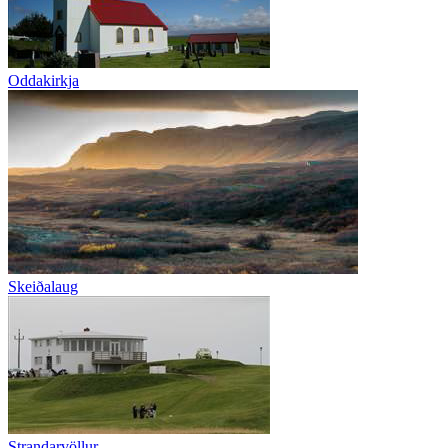
Oddakirkja
Skeiðalaug
Strandarvöllur