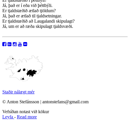
Er tjaldstæðið í þéttbýli?
Já, það er í eða við þéttbýli.
Er tjaldstæðið ætlað tjöldum?
Já, það er ætlað til tjaldsetningar.
Er tjaldstæðið að Laugalandi skipulagt?
Já, um er að ræða skipulagt tjaldsvæði.
Staðir nálægt mér
© Anton Stefánsson | antonstefans@gmail.com
Vefsíðan notast við kökur
Leyfa
-
Read more