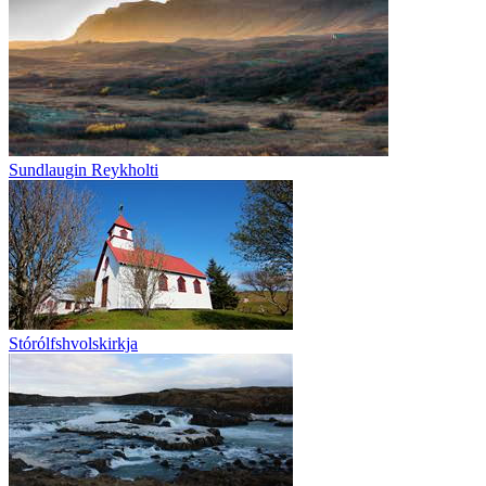
Sundlaugin Reykholti
Stórólfshvolskirkja