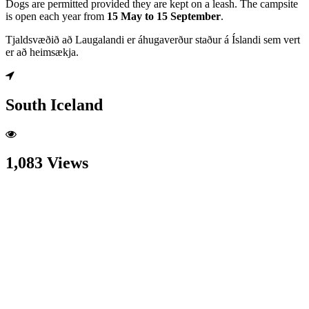
Dogs are permitted provided they are kept on a leash. The campsite
is open each year from
15 May to 15 September
.
Tjaldsvæðið að Laugalandi er áhugaverður staður á Íslandi sem vert
er að heimsækja.
South Iceland
1,083 Views