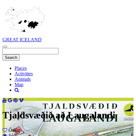
GREAT ICELAND
Places
Activities
Animals
Map
Tjaldsvæðið að Laugalandi
Ósk
Séð