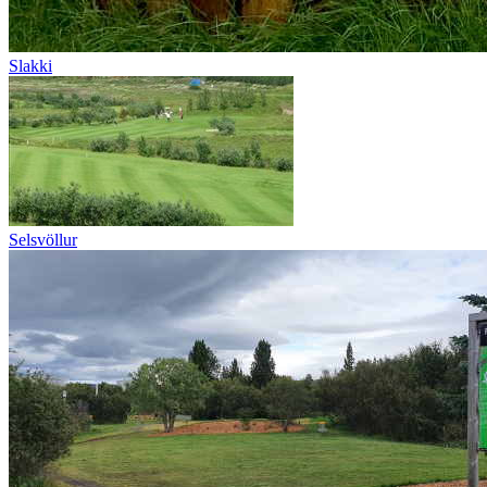
Slakki
Selsvöllur