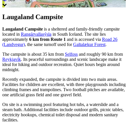
Laugaland Campsite
Laugaland Campsite
is a sheltered and family-friendly campsite
located in
Rangárvallasýsla
in South Iceland. The site lies
approximately
6 km from Route 1
and is accessed via
Road 26
(Landvegur)
, the same turnoff used for
Galtalækur Forest
.
The campsite is about 35 km from
Selfoss
and roughly 90 km from
Reykjavík
. Its peaceful surroundings and scenic landscape make it
ideal for hiking and outdoor recreation. Quiet hours begin around
midnight.
Recently expanded, the campsite is divided into two main areas.
Facilities for children are excellent, with three playgrounds including
climbing frames and trampolines. Two football pitches are available,
one artificial grass field and one gravel field.
On site is a swimming pool featuring hot tubs, a waterslide and a
steam bath. Additional facilities include outdoor grills, picnic tables,
electricity hookups, chemical toilet disposal and modern sanitary
facilities.