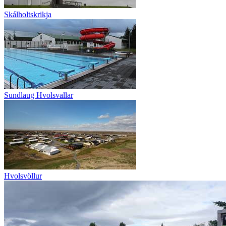
Skálholtskrikja
Sundlaug Hvolsvallar
Hvolsvöllur