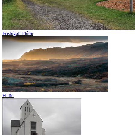
Frisbígolf Flúðir
Flúðir