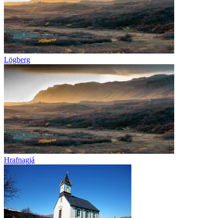
Lögberg
Hrafnagjá