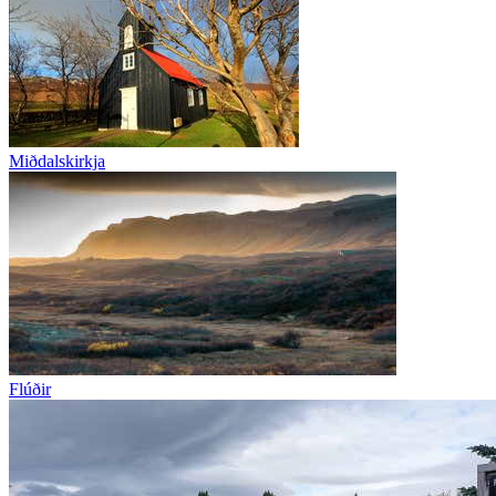
Miðdalskirkja
Flúðir