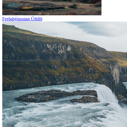
Ferðaþjónustan Úthlíð