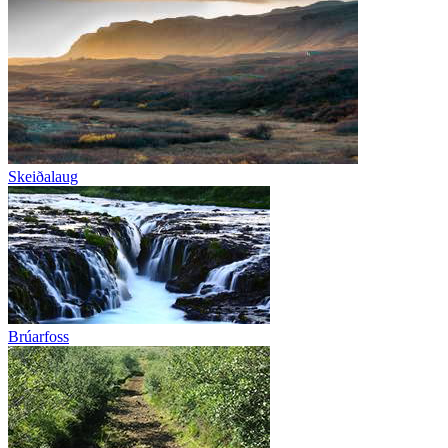
Skeiðalaug
Brúarfoss