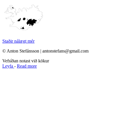
Staðir nálægt mér
© Anton Stefánsson | antonstefans@gmail.com
Vefsíðan notast við kökur
Leyfa
-
Read more