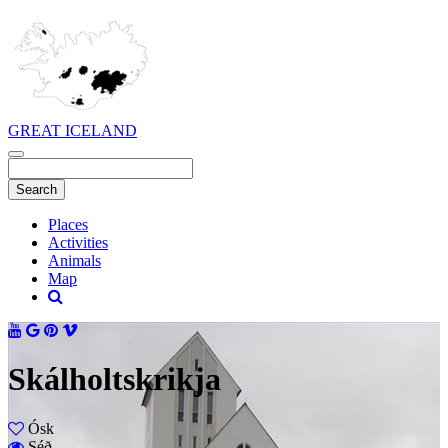
GREAT ICELAND
Places
Activities
Animals
Map
Skálholtskrikja
Ósk
Séð