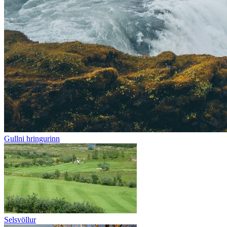
Gullni hringurinn
Selsvöllur