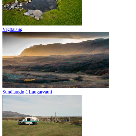
Vígðalaug
Sundlaugin á Laugarvatni