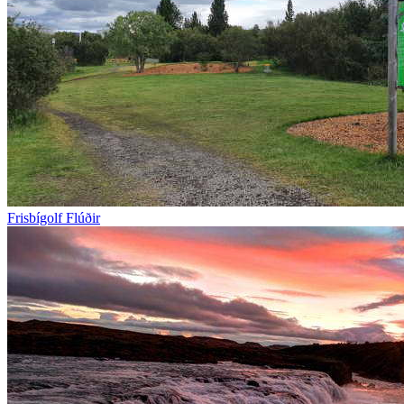
Frisbígolf Flúðir