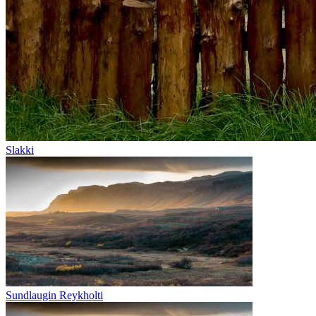
Slakki
Sundlaugin Reykholti