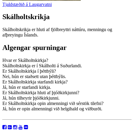
Tjaldstæðið á Laugarvatni
Skálholtskrikja
Skálholtskrikja er hluti af fjölbreyttri náttúru, menningu og
afþreyingu Íslands.
Algengar spurningar
Hvar er Skálholtskirkja?
Skálholtskirkja er í Skálholti á Suðurlandi.
Er Skálholtskirkja í þéttbýli?
Nei, hún er staðsett utan þéttbýlis.
Er Skálholtskirkja starfandi kirkja?
Já, hún er starfandi kirkja.
Er Skálholtskirkja hluti af þjóðkirkjunni?
Já, hún tilheyrir þjóðkirkjunni.
Er Skálholtskirkja opin almenningi við sérstök tilefni?
Já, hún er opin almenningi við helgihald og viðburði.