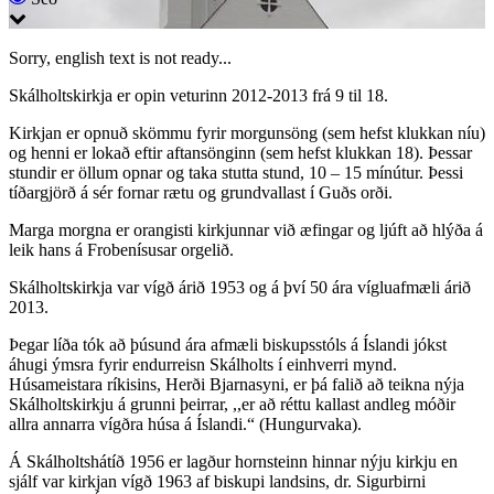
Sorry, english text is not ready...
Skálholtskirkja er opin veturinn 2012-2013 frá 9 til 18.
Kirkjan er opnuð skömmu fyrir morgunsöng (sem hefst klukkan níu)
og henni er lokað eftir aftansönginn (sem hefst klukkan 18). Þessar
stundir er öllum opnar og taka stutta stund, 10 – 15 mínútur. Þessi
tíðargjörð á sér fornar rætu og grundvallast í Guðs orði.
Marga morgna er orangisti kirkjunnar við æfingar og ljúft að hlýða á
leik hans á Frobenísusar orgelið.
Skálholtskirkja var vígð árið 1953 og á því 50 ára vígluafmæli árið
2013.
Þegar líða tók að þúsund ára afmæli biskupsstóls á Íslandi jókst
áhugi ýmsra fyrir endurreisn Skálholts í einhverri mynd.
Húsameistara ríkisins, Herði Bjarnasyni, er þá falið að teikna nýja
Skálholtskirkju á grunni þeirrar, ,,er að réttu kallast andleg móðir
allra annarra vígðra húsa á Íslandi.“ (Hungurvaka).
Á Skálholtshátíð 1956 er lagður hornsteinn hinnar nýju kirkju en
sjálf var kirkjan vígð 1963 af biskupi landsins, dr. Sigurbirni