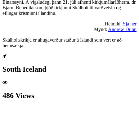
Einarssyni. Á vígsludegi þann 21. júlí afhenti kirkjumálaráðherra, dr.
Bjarni Benediktsson, þjóðkirkjunni Skálholt til varðveislu og
eflingar kristninni í landinu.
Heimild:
Sjá hér
Mynd:
Andrew Dunn
Skálholtskrikja er áhugaverður staður á Íslandi sem vert er að
heimsækja.
South Iceland
486 Views