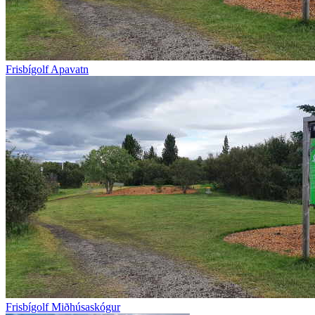
Frisbígolf Apavatn
Frisbígolf Miðhúsaskógur