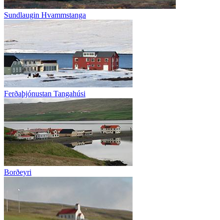
Sundlaugin Hvammstanga
Ferðaþjónustan Tangahúsi
Borðeyri