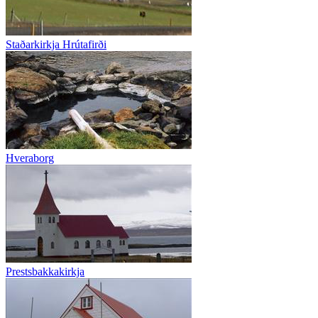
Staðarkirkja Hrútafirði
Hveraborg
Prestsbakkakirkja