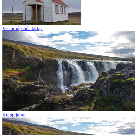
Vesturhópshólakirkja
Kolugljúfur