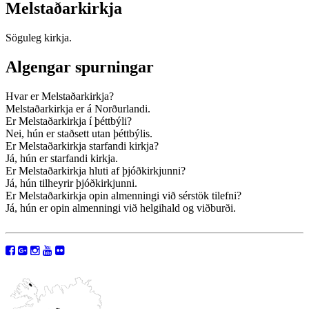
Melstaðarkirkja
Söguleg kirkja.
Algengar spurningar
Hvar er Melstaðarkirkja?
Melstaðarkirkja er á Norðurlandi.
Er Melstaðarkirkja í þéttbýli?
Nei, hún er staðsett utan þéttbýlis.
Er Melstaðarkirkja starfandi kirkja?
Já, hún er starfandi kirkja.
Er Melstaðarkirkja hluti af þjóðkirkjunni?
Já, hún tilheyrir þjóðkirkjunni.
Er Melstaðarkirkja opin almenningi við sérstök tilefni?
Já, hún er opin almenningi við helgihald og viðburði.