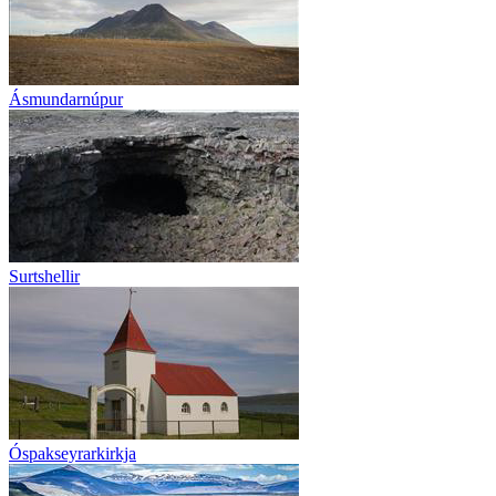
Ásmundarnúpur
Surtshellir
Óspakseyrarkirkja