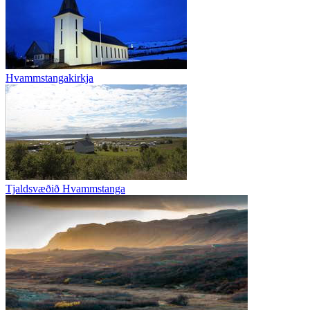
Hvammstangakirkja
Tjaldsvæðið Hvammstanga