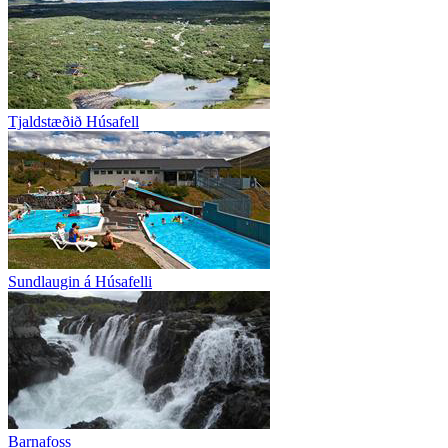
Tjaldstæðið Húsafell
Sundlaugin á Húsafelli
Barnafoss