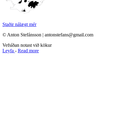
Staðir nálægt mér
© Anton Stefánsson | antonstefans@gmail.com
Vefsíðan notast við kökur
Leyfa
-
Read more