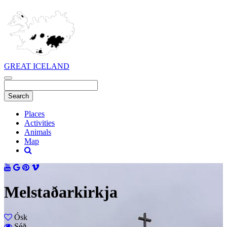
GREAT ICELAND
Places
Activities
Animals
Map
Melstaðarkirkja
Ósk
Séð