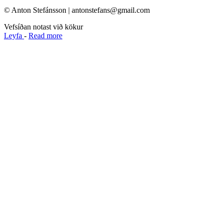
© Anton Stefánsson | antonstefans@gmail.com
Vefsíðan notast við kökur
Leyfa
-
Read more