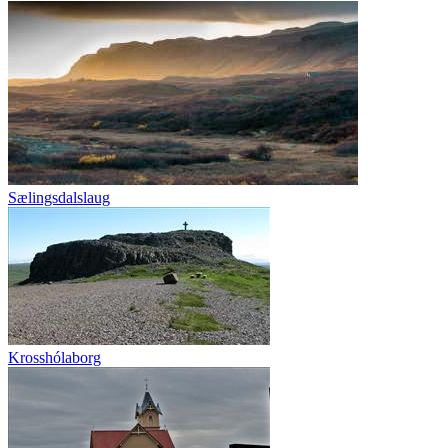
Sælingsdalslaug
Krosshólaborg