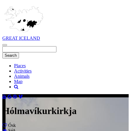
GREAT ICELAND
Places
Activities
Animals
Map
Hólmavíkurkirkja
Ósk
Séð