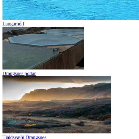
Laugarhóll
Drangsnes pottar
Tjaldsvæði Drangsnes