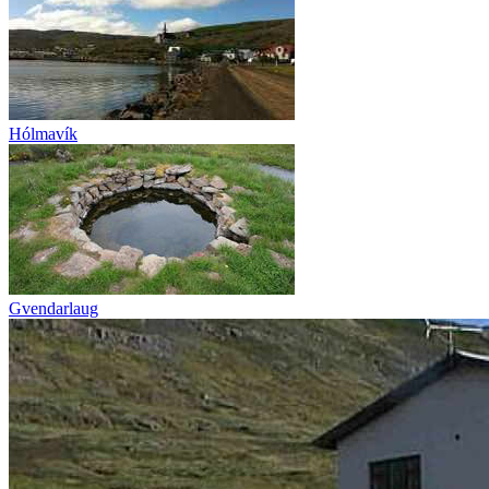
Hólmavík
Gvendarlaug