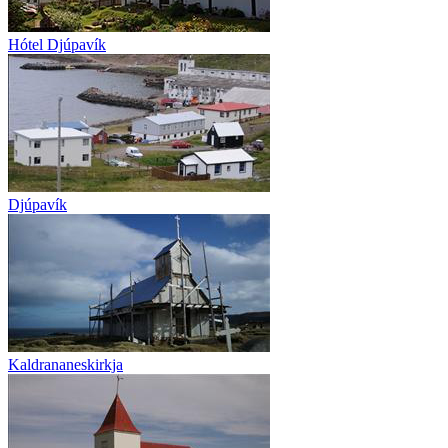
Hótel Djúpavík
Djúpavík
Kaldrananeskirkja