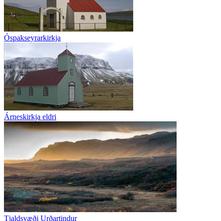
Óspakseyrarkirkja
Árneskirkja eldri
Tjaldsvæði Urðartindur