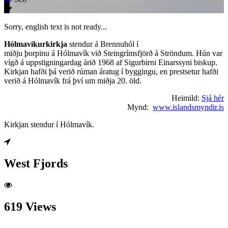
Sorry, english text is not ready...
Hólmavíkurkirkja
stendur á Brennuhól í
miðju
þorpinu
á
Hólmavík
við
Steingrímsfjörð
á
Ströndum
. Hún var
vígð á uppstigningardag árið
1968
af
Sigurbirni Einarssyni
biskup
.
Kirkjan hafði þá verið rúman áratug í byggingu, en prestsetur hafði
verið á Hólmavík frá því um miðja
20. öld
.
Heimild:
Sjá hér
Mynd:
www.islandsmyndir.is
Kirkjan stendur í Hólmavík.
West Fjords
619 Views