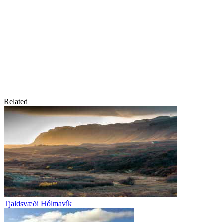
Related
Tjaldsvæði Hólmavík