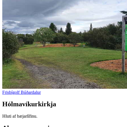
Frisbígolf Búðardalur
Hólmavíkurkirkja
Hluti af bæjarlífinu.