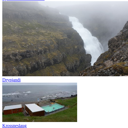
Drynjandi
Krossneslaug