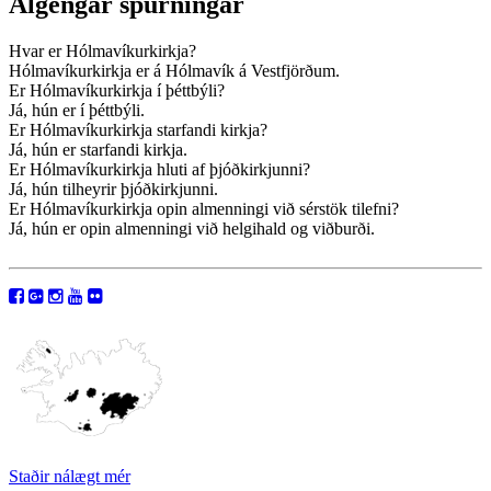
Algengar spurningar
Hvar er Hólmavíkurkirkja?
Hólmavíkurkirkja er á Hólmavík á Vestfjörðum.
Er Hólmavíkurkirkja í þéttbýli?
Já, hún er í þéttbýli.
Er Hólmavíkurkirkja starfandi kirkja?
Já, hún er starfandi kirkja.
Er Hólmavíkurkirkja hluti af þjóðkirkjunni?
Já, hún tilheyrir þjóðkirkjunni.
Er Hólmavíkurkirkja opin almenningi við sérstök tilefni?
Já, hún er opin almenningi við helgihald og viðburði.
Staðir nálægt mér