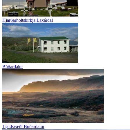
Hjarðarholtskirkja Laxárdal
Búðardalur
Tjaldsvæði Buðardalur