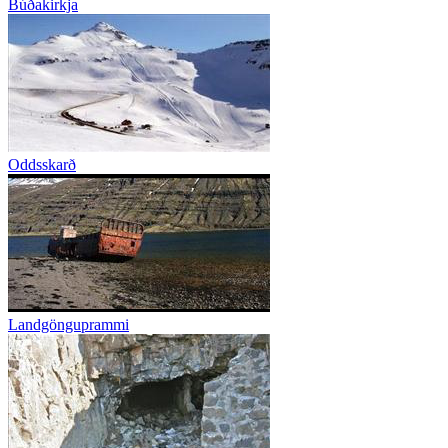
Búðakirkja
Oddsskarð
Landgönguprammi