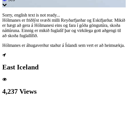
Sorry, english text is not ready...
Hólmanes er friðlýst svæði milli Reyðarfjarðar og Eskifjarðar. Mikið
er hægt að gera á Hólmanesi eins og fara í góða göngutúra, skoða
náttúruna. Einnig er mikið fuglalíf þar og virkilega gott aðgengi til
að skoða fuglallífið.
Hólmanes er áhugaverður staður á Íslandi sem vert er að heimsækja.
East Iceland
4,237 Views