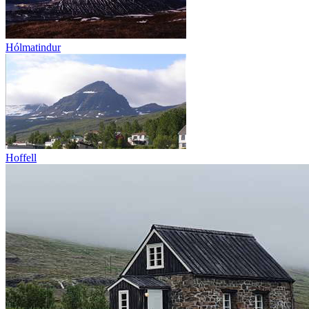
Hólmatindur
Hoffell