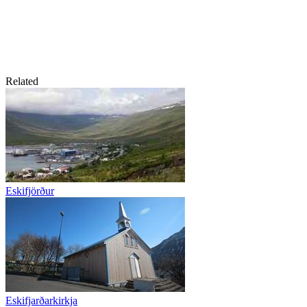
Related
Eskifjörður
Eskifjarðarkirkja