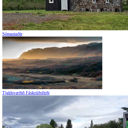
Sómastaðir
Tjaldsvæðið Fáskrúðsfirði