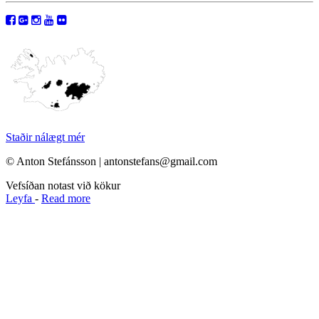
Staðir nálægt mér
© Anton Stefánsson | antonstefans@gmail.com
Vefsíðan notast við kökur
Leyfa
-
Read more