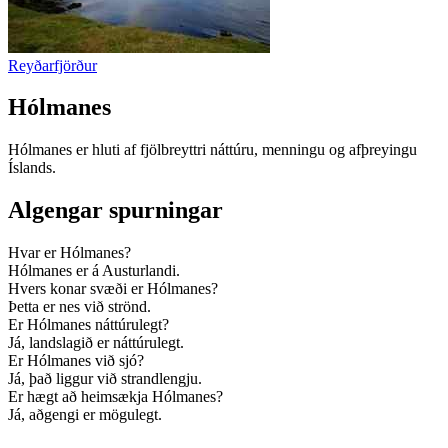
Reyðarfjörður
Hólmanes
Hólmanes er hluti af fjölbreyttri náttúru, menningu og afþreyingu
Íslands.
Algengar spurningar
Hvar er Hólmanes?
Hólmanes er á Austurlandi.
Hvers konar svæði er Hólmanes?
Þetta er nes við strönd.
Er Hólmanes náttúrulegt?
Já, landslagið er náttúrulegt.
Er Hólmanes við sjó?
Já, það liggur við strandlengju.
Er hægt að heimsækja Hólmanes?
Já, aðgengi er mögulegt.