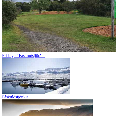
Frisbígolf Fáskrúðsfjörður
Fáskrúðsfjörður