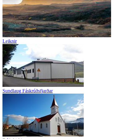
Leiknir
Sundlaug Fáskrúðsfjarðar