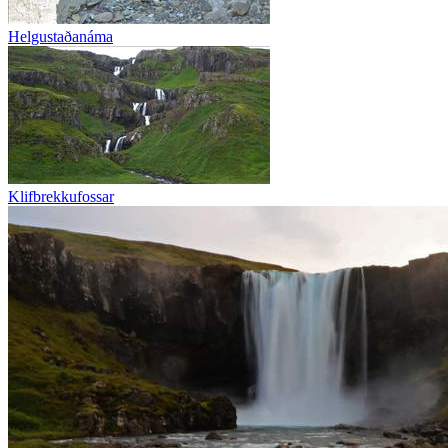
Helgustaðanáma
Klifbrekkufossar