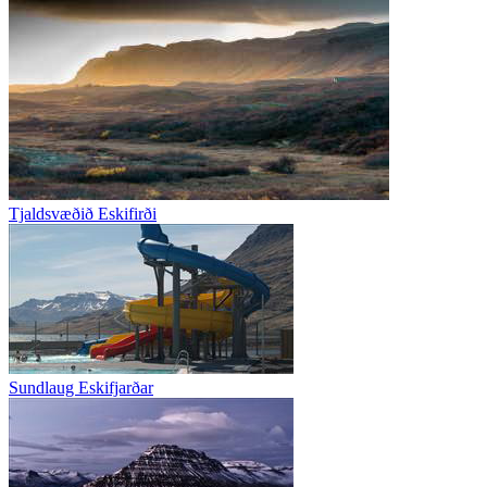
Tjaldsvæðið Eskifirði
Sundlaug Eskifjarðar