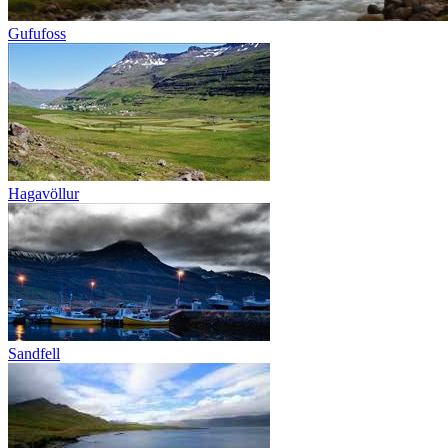
Gufufoss
Hagavöllur
Sandfell