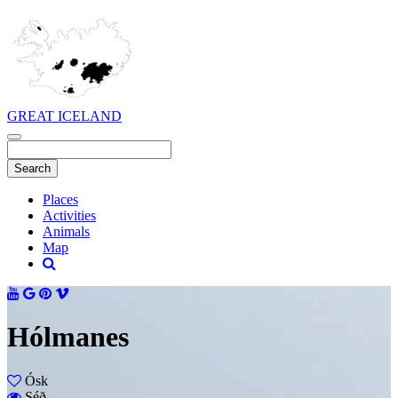
GREAT ICELAND
Places
Activities
Animals
Map
Hólmanes
Ósk
Séð