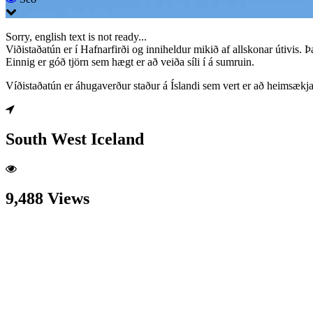
Sorry, english text is not ready...
Viðistaðatún er í Hafnarfirði og inniheldur mikið af allskonar útivis.
Einnig er góð tjörn sem hægt er að veiða síli í á sumruin.
Víðistaðatún er áhugaverður staður á Íslandi sem vert er að heimsækja
South West Iceland
9,488 Views