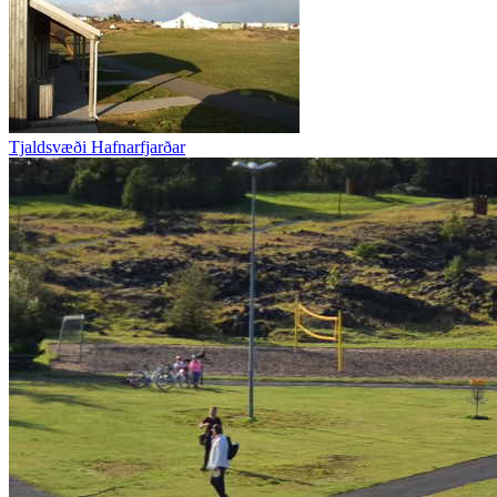
Tjaldsvæði Hafnarfjarðar