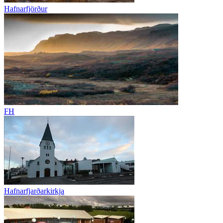
Hafnarfjörður
FH
Hafnarfjarðarkirkja