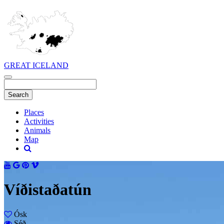
GREAT ICELAND
Places
Activities
Animals
Map
Víðistaðatún
Ósk
Séð