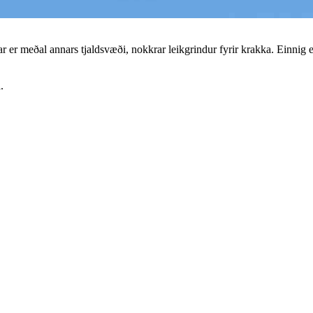
 Þar er meðal annars tjaldsvæði, nokkrar leikgrindur fyrir krakka. Einni
.