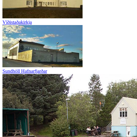
Víðistaðakirkja
Sundhöll Hafnarfjarðar