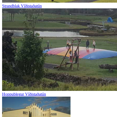
Strandblak Víðistaðatún
Hoppublegur Víðistaðatún