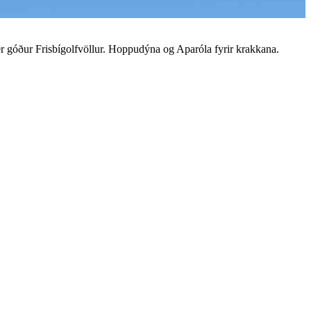
g er góður Frisbígolfvöllur. Hoppudýna og Aparóla fyrir krakkana.