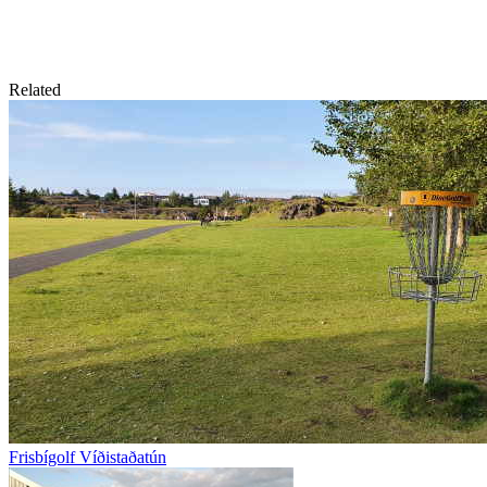
Related
Frisbígolf Víðistaðatún