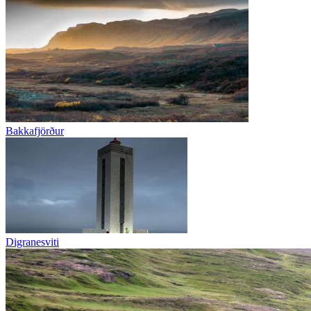
Bakkafjörður
Digranesviti