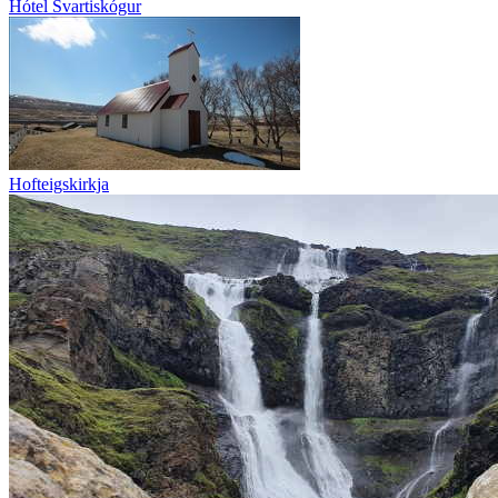
Hótel Svartiskógur
Hofteigskirkja