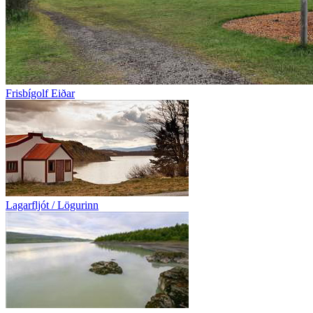
Frisbígolf Eiðar
Lagarfljót / Lögurinn