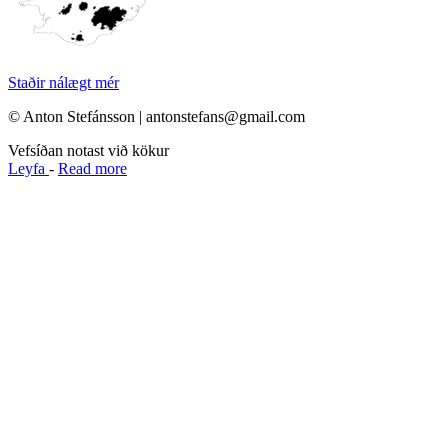
Staðir nálægt mér
© Anton Stefánsson | antonstefans@gmail.com
Vefsíðan notast við kökur
Leyfa
-
Read more