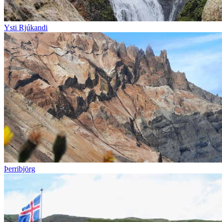
Ysti Rjúkandi
Þerribjörg