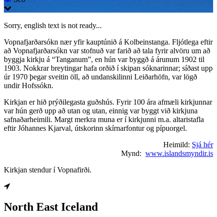
Sorry, english text is not ready...
Vopnafjarðarsókn nær yfir kauptúnið á Kolbeinstanga. Fljótlega eftir
að Vopnafjarðarsókn var stofnuð var farið að tala fyrir alvöru um að
byggja kirkju á “Tanganum”, en hún var byggð á árunum 1902 til
1903. Nokkrar breytingar hafa orðið í skipan sóknarinnar; síðast upp
úr 1970 þegar sveitin öll, að undanskilinni Leiðarhöfn, var lögð
undir Hofssókn.
Kirkjan er hið prýðilegasta guðshús. Fyrir 100 ára afmæli kirkjunnar
var hún gerð upp að utan og utan, einnig var byggt við kirkjuna
safnaðarheimili. Margt merkra muna er í kirkjunni m.a. altaristafla
eftir Jóhannes Kjarval, útskorinn skírnarfontur og pípuorgel.
Heimild:
Sjá hér
Mynd:
www.islandsmyndir.is
Kirkjan stendur í Vopnafirði.
North East Iceland