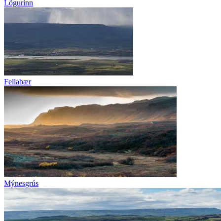
Lögurinn
Fellabær
Mýnesgrús