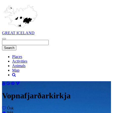
GREAT ICELAND
Places
Activities
Animals
Map
Vopnafjarðarkirkja
Ósk
Séð