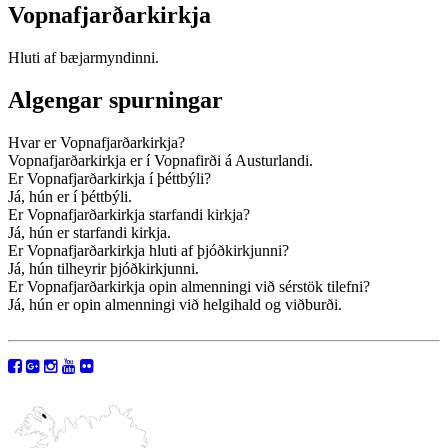
Vopnafjarðarkirkja
Hluti af bæjarmyndinni.
Algengar spurningar
Hvar er Vopnafjarðarkirkja?
Vopnafjarðarkirkja er í Vopnafirði á Austurlandi.
Er Vopnafjarðarkirkja í þéttbýli?
Já, hún er í þéttbýli.
Er Vopnafjarðarkirkja starfandi kirkja?
Já, hún er starfandi kirkja.
Er Vopnafjarðarkirkja hluti af þjóðkirkjunni?
Já, hún tilheyrir þjóðkirkjunni.
Er Vopnafjarðarkirkja opin almenningi við sérstök tilefni?
Já, hún er opin almenningi við helgihald og viðburði.