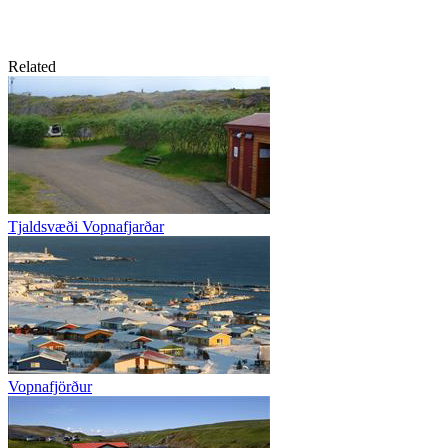
Related
Tjaldsvæði Vopnafjarðar
Vopnafjörður