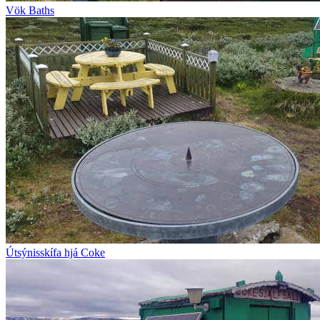
Vök Baths
Útsýnisskífa hjá Coke