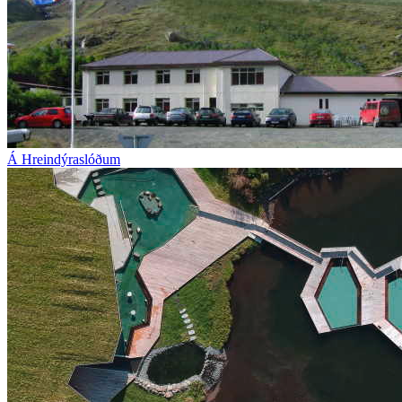
Á Hreindýraslóðum