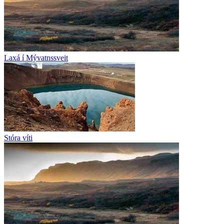
Laxá í Mývatnssveit
Stóra víti