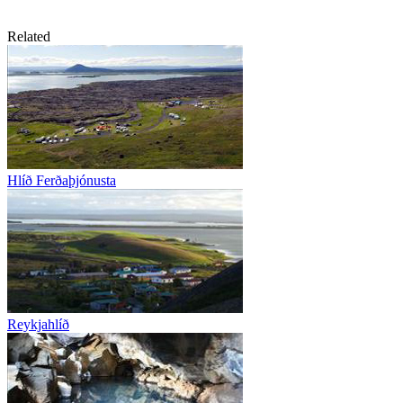
Related
Hlíð Ferðaþjónusta
Reykjahlíð