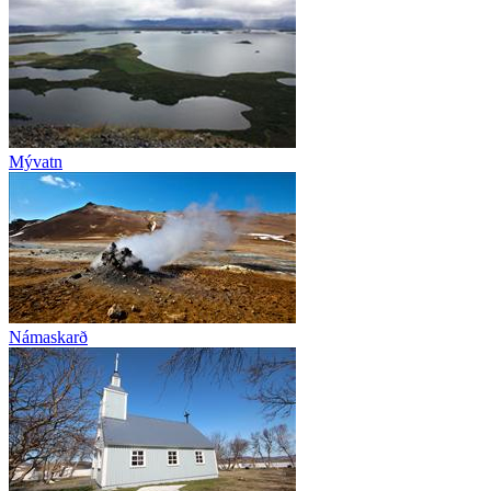
Mývatn
Námaskarð