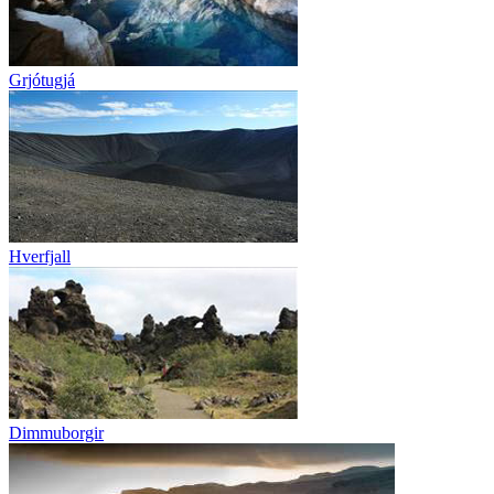
Grjótugjá
Hverfjall
Dimmuborgir