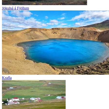
Jökulsá á Fjöllum
Krafla