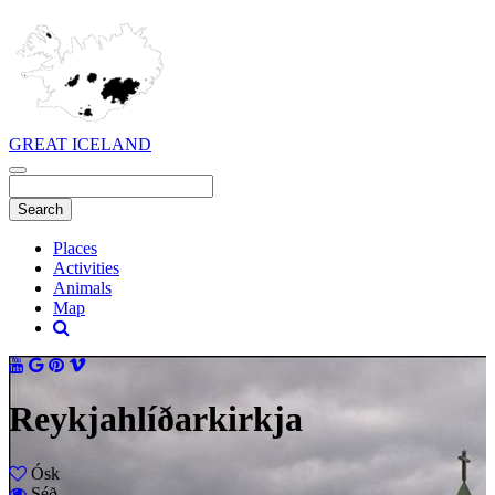
GREAT ICELAND
Places
Activities
Animals
Map
Reykjahlíðarkirkja
Ósk
Séð