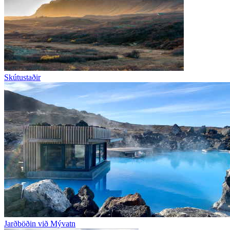
Skútustaðir
Jarðböðin við Mývatn