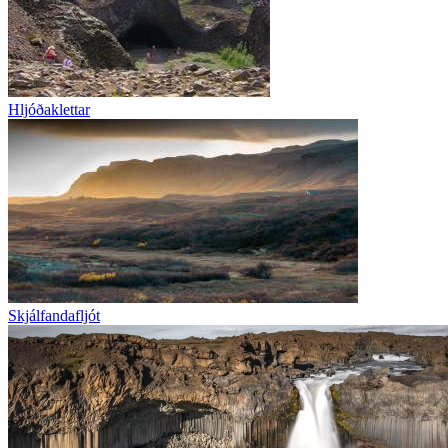
Hljóðaklettar
Skjálfandafljót