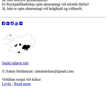
Er Reykjahlíðarkirkja opin almenningi við sérstök tilefni?
Já, hún er opin almenningi við helgihald og viðburði.
Staðir nálægt mér
© Anton Stefánsson | antonstefans@gmail.com
Vefsíðan notast við kökur
Leyfa
-
Read more