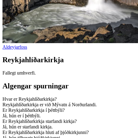
Aldeyjarfoss
Reykjahlíðarkirkja
Fallegt umhverfi.
Algengar spurningar
Hvar er Reykjahlíðarkirkja?
Reykjahlíðarkirkja er við Mývatn á Norðurlandi.
Er Reykjahlíðarkirkja í þéttbýli?
Já, hún er í þéttbýli.
Er Reykjahlíðarkirkja starfandi kirkja?
Já, hún er starfandi kirkja.
Er Reykjahlíðarkirkja hluti af þjóðkirkjunni?
Já, hún tilheyrir þjóðkirkjunni.