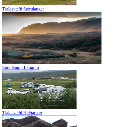
Tjaldsvæði Stórulaugar
Sundlaugin Laugum
Tjaldsvæði Heiðarbær