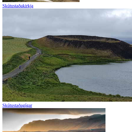
Skútustaðakirkja
Skútustaðagígar