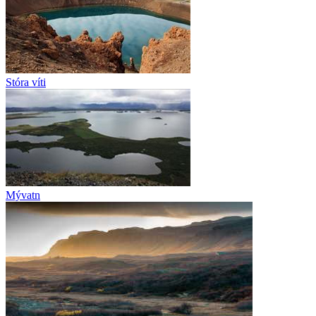
Stóra víti
Mývatn