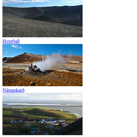
Hverfjall
Námaskarð