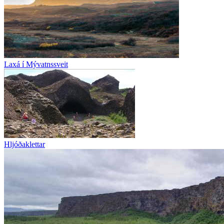
Laxá í Mývatnssveit
Hljóðaklettar