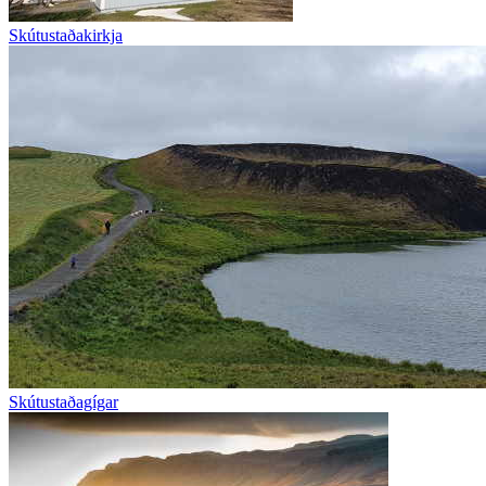
Skútustaðakirkja
Skútustaðagígar