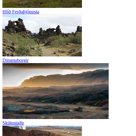
Hlíð Ferðaþjónusta
Dimmuborgir
Skútustaðir