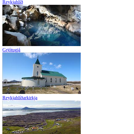
Reykjahlíð
Grjótugjá
Reykjahlíðarkirkja