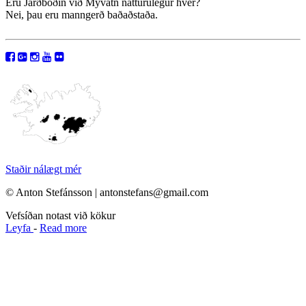
Eru Jarðböðin við Mývatn náttúrulegur hver?
Nei, þau eru manngerð baðaðstaða.
Staðir nálægt mér
© Anton Stefánsson | antonstefans@gmail.com
Vefsíðan notast við kökur
Leyfa
-
Read more