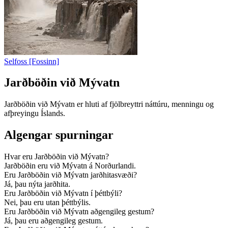
Selfoss [Fossinn]
Jarðböðin við Mývatn
Jarðböðin við Mývatn er hluti af fjölbreyttri náttúru, menningu og
afþreyingu Íslands.
Algengar spurningar
Hvar eru Jarðböðin við Mývatn?
Jarðböðin eru við Mývatn á Norðurlandi.
Eru Jarðböðin við Mývatn jarðhitasvæði?
Já, þau nýta jarðhita.
Eru Jarðböðin við Mývatn í þéttbýli?
Nei, þau eru utan þéttbýlis.
Eru Jarðböðin við Mývatn aðgengileg gestum?
Já, þau eru aðgengileg gestum.