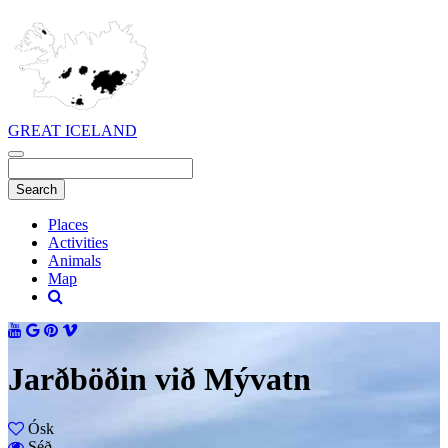
GREAT ICELAND
Places
Activities
Animals
Map
Jarðböðin við Mývatn
Ósk
Séð