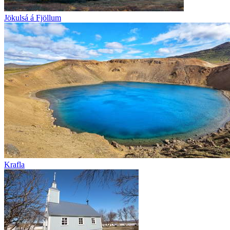
Jökulsá á Fjöllum
Krafla