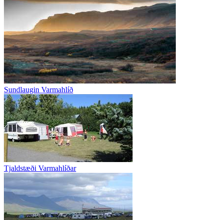
Sundlaugin Varmahlíð
Tjaldstæði Varmahlíðar