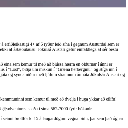
 á erfiðleikastigi 4+ af 5 ryður leið sína í gegnum Austurdal sem er
s ekki af ástæðulausu. Jökulsá Austari gefur einfaldlega af sér bestu
að eina sem kemur til með að blússa hærra en öldurnar í ánni er
laus í "Lost", biðja um miskun í "Græna herberginu" og stíga inn í
 fljóta og synda niður með ljúfum straumum ármóta Jökulsár Austari og
 skemmtuninni sem kemur til með að dvelja í huga ykkar að eilífu!
info@adventures.is eða í síma 562-7000 fyrir bókanir.
í seinni brottför kl 15 á laugardögum vegna birtu, þar sem það ógnar