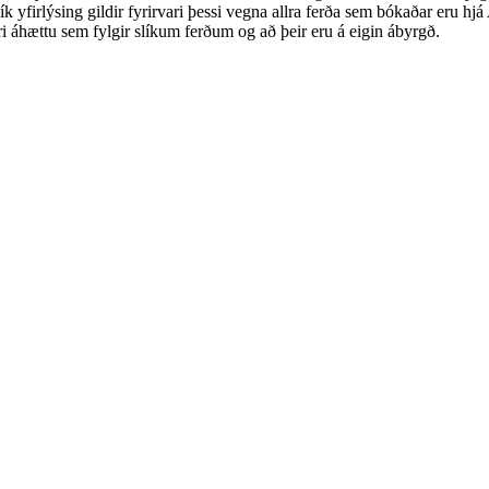
tuð slík yfirlýsing gildir fyrirvari þessi vegna allra ferða sem bókaðar e
irri áhættu sem fylgir slíkum ferðum og að þeir eru á eigin ábyrgð.