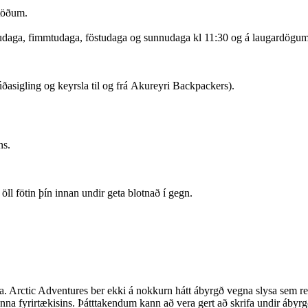
stöðum.
udaga, fimmtudaga, föstudaga og sunnudaga kl 11:30 og á laugardögum 
ðasigling og keyrsla til og frá Akureyri Backpackers).
ns.
öll fötin þín innan undir geta blotnað í gegn.
ana. Arctic Adventures ber ekki á nokkurn hátt ábyrgð vegna slysa sem r
na fyrirtækisins. Þátttakendum kann að vera gert að skrifa undir ábyrgðar