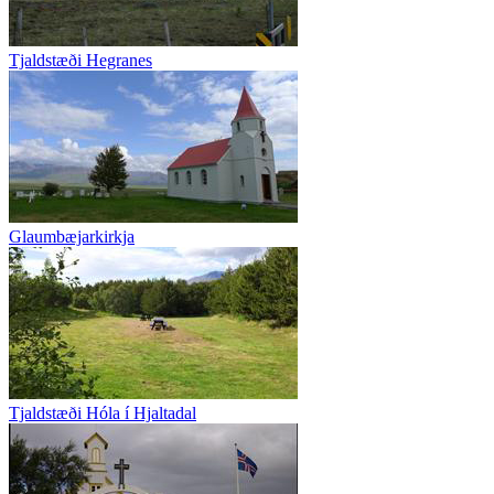
Tjaldstæði Hegranes
Glaumbæjarkirkja
Tjaldstæði Hóla í Hjaltadal