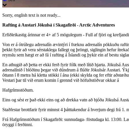
Sorry, english text is not ready...
Rafting á Austari Jökulsá í Skagafirði - Arctic Adventures
Erfiðleikastig árinnar er 4+ af 5 mögulegum - Full af fjöri og krefjandi
Von er á ótrúlegu adrenalín ævintýri í fræknu adrenalín pökkuðu raftin
þekkt fyrir að vera sérstaklega fallegt og þröngt, siglingin hefur ítrek
reynslu sem hægt er að fá í rafting á Íslandi og þykir ein af bestu sigl
En athugið að þetta er ekki ferð fyrir fólk með lítið hjarta. Jökulsá 
adrenalínið í blóðinu þegar við dúndrum á flúðir Jökulsár Austari. Ýkj
óttann í 8 metra há kletta stökki í ána (ekki skylda og fer eftir aðs
Vestari þar til við erum komin í grennd við höfuðstöðvar okkar á
Hafgrímsstöðum.
Eins og sést er það ekki eins og að drekka vatn að bjóða Jökulsá Aust
Staðfestar brottfarir fyrir minnst 4 þátttakendur á hverjum degi frá 1.
Frá Hafgrímsstöðum í Skagafirði: sunnudaga- föstudaga kl. 13:00. Laug
öryggi í ferðinni.