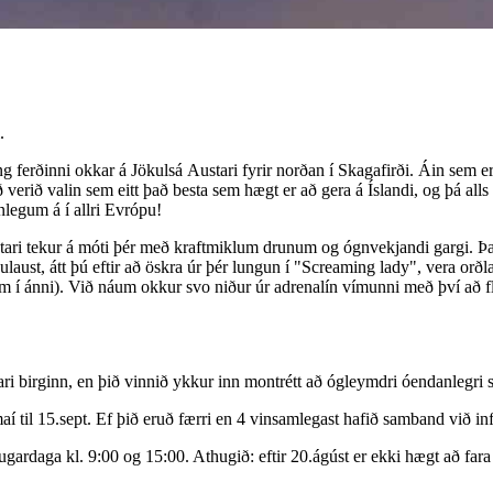
.
g ferðinni okkar á Jökulsá Austari fyrir norðan í Skagafirði. Áin sem er
að verið valin sem eitt það besta sem hægt er að gera á Íslandi, og þá all
anlegum á í allri Evrópu!
Austari tekur á móti þér með kraftmiklum drunum og ógnvekjandi gargi. Þ
ulaust, átt þú eftir að öskra úr þér lungun í "Screaming lady", vera orð
tæðum í ánni). Við náum okkur svo niður úr adrenalín vímunni með því að
ari birginn, en þið vinnið ykkur inn montrétt að ógleymdri óendanlegri
 maí til 15.sept. Ef þið eruð færri en 4 vinsamlegast hafið samband við 
ardaga kl. 9:00 og 15:00. Athugið: eftir 20.ágúst er ekki hægt að fara 