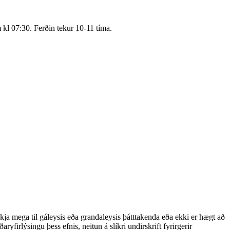
kl 07:30. Ferðin tekur 10-11 tíma.
ekja mega til gáleysis eða grandaleysis þátttakenda eða ekki er hægt að
yfirlýsingu þess efnis, neitun á slíkri undirskrift fyrirgerir