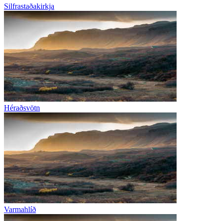
Silfrastaðakirkja
Héraðsvötn
Varmahlíð