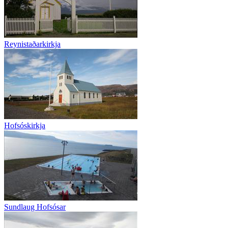
Reynistaðarkirkja
Hofsóskirkja
Sundlaug Hofsósar