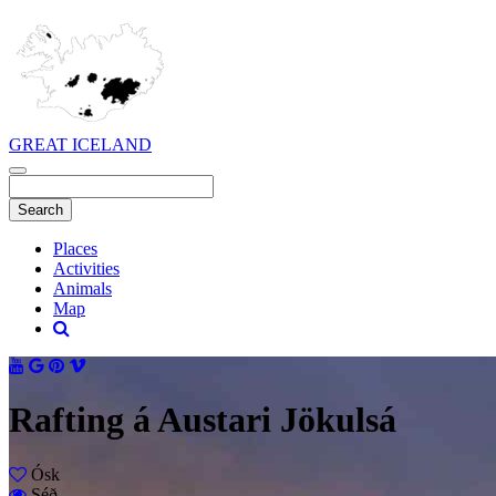
GREAT ICELAND
Places
Activities
Animals
Map
Rafting á Austari Jökulsá
Ósk
Séð