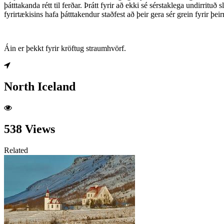
þátttakanda rétt til ferðar. Þrátt fyrir að ekki sé sérstaklega undirri
fyrirtækisins hafa þátttakendur staðfest að þeir gera sér grein fyrir þe
Áin er þekkt fyrir kröftug straumhvörf.
North Iceland
538 Views
Related