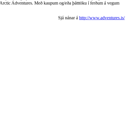
ru hjá Arctic Adventures. Með kaupum og/eða þátttöku í ferðum á vegum
Sjá nánar á
http://www.adventures.is/