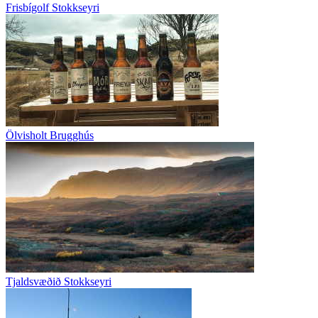
Frisbígolf Stokkseyri
Ölvisholt Brugghús
Tjaldsvæðið Stokkseyri