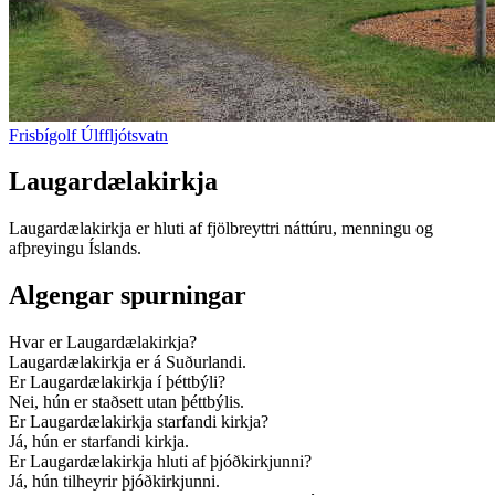
Frisbígolf Úlffljótsvatn
Laugardælakirkja
Laugardælakirkja er hluti af fjölbreyttri náttúru, menningu og
afþreyingu Íslands.
Algengar spurningar
Hvar er Laugardælakirkja?
Laugardælakirkja er á Suðurlandi.
Er Laugardælakirkja í þéttbýli?
Nei, hún er staðsett utan þéttbýlis.
Er Laugardælakirkja starfandi kirkja?
Já, hún er starfandi kirkja.
Er Laugardælakirkja hluti af þjóðkirkjunni?
Já, hún tilheyrir þjóðkirkjunni.