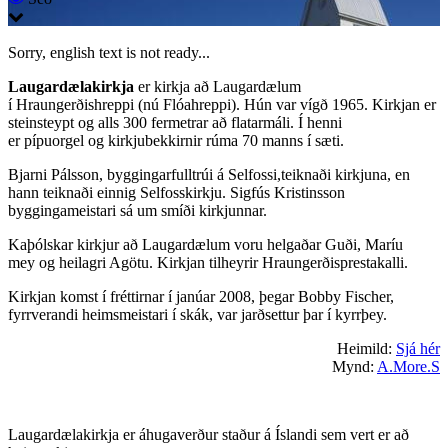
Sorry, english text is not ready...
Laugardælakirkja
er kirkja að Laugardælum
í Hraungerðishreppi (nú Flóahreppi). Hún var vígð 1965. Kirkjan er
steinsteypt og alls 300 fermetrar að flatarmáli. Í henni
er pípuorgel og kirkjubekkirnir rúma 70 manns í sæti.
Bjarni Pálsson, byggingarfulltrúi á Selfossi,teiknaði kirkjuna, en
hann teiknaði einnig Selfosskirkju. Sigfús Kristinsson
byggingameistari sá um smíði kirkjunnar.
Kaþólskar kirkjur að Laugardælum voru helgaðar Guði, Maríu
mey og heilagri Agötu. Kirkjan tilheyrir Hraungerðisprestakalli.
Kirkjan komst í fréttirnar í janúar 2008, þegar Bobby Fischer,
fyrrverandi heimsmeistari í skák, var jarðsettur þar í kyrrþey.
Heimild:
Sjá hér
Mynd:
A.More.S
Laugardælakirkja er áhugaverður staður á Íslandi sem vert er að