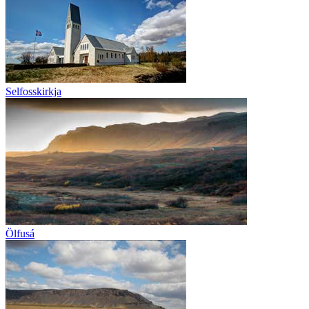
Selfosskirkja
Ölfusá