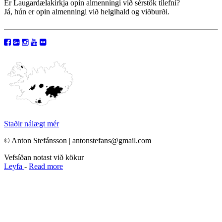
Er Laugardælakirkja opin almenningi við sérstök tilefni?
Já, hún er opin almenningi við helgihald og viðburði.
Staðir nálægt mér
© Anton Stefánsson | antonstefans@gmail.com
Vefsíðan notast við kökur
Leyfa
-
Read more