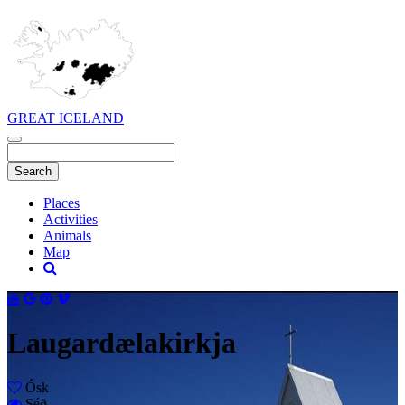
GREAT ICELAND
Places
Activities
Animals
Map
Laugardælakirkja
Ósk
Séð