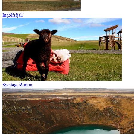
Ingólfsfjall
Sveitagarðurinn