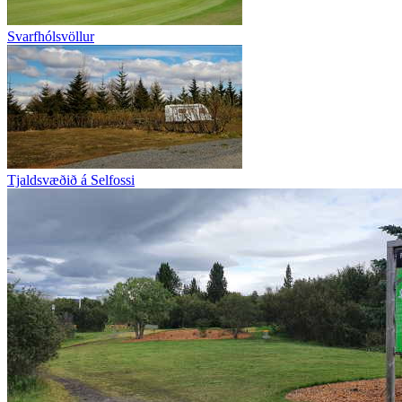
Svarfhólsvöllur
Tjaldsvæðið á Selfossi