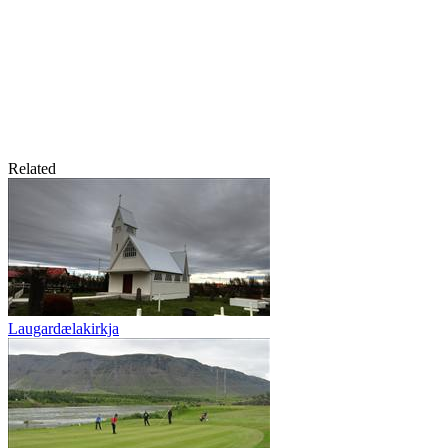
Related
Laugardælakirkja