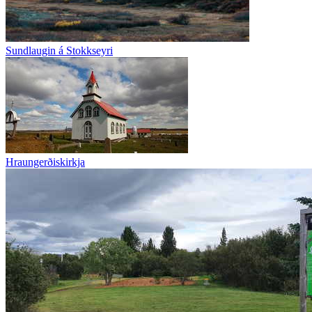
Sundlaugin á Stokkseyri
Hraungerðiskirkja