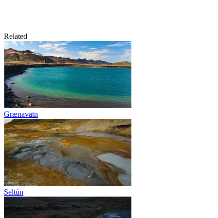
Related
Grænavatn
Seltún