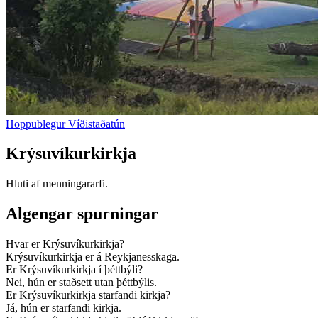
Hoppublegur Víðistaðatún
Krýsuvíkurkirkja
Hluti af menningararfi.
Algengar spurningar
Hvar er Krýsuvíkurkirkja?
Krýsuvíkurkirkja er á Reykjanesskaga.
Er Krýsuvíkurkirkja í þéttbýli?
Nei, hún er staðsett utan þéttbýlis.
Er Krýsuvíkurkirkja starfandi kirkja?
Já, hún er starfandi kirkja.