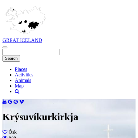
GREAT ICELAND
Places
Activities
Animals
Map
Krýsuvíkurkirkja
Ósk
Séð