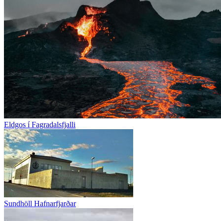
Eldgos í Fagradalsfjalli
Sundhöll Hafnarfjarðar