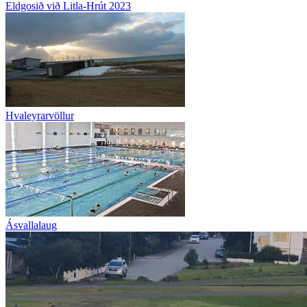
Eldgosið við Litla-Hrút 2023
Hvaleyrarvöllur
Ásvallalaug