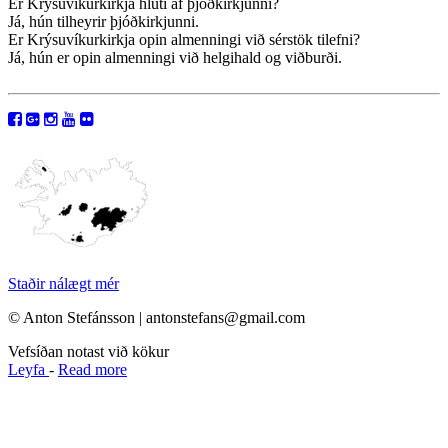
Er Krýsuvíkurkirkja hluti af þjóðkirkjunni?
Já, hún tilheyrir þjóðkirkjunni.
Er Krýsuvíkurkirkja opin almenningi við sérstök tilefni?
Já, hún er opin almenningi við helgihald og viðburði.
Staðir nálægt mér
© Anton Stefánsson | antonstefans@gmail.com
Vefsíðan notast við kökur
Leyfa
-
Read more