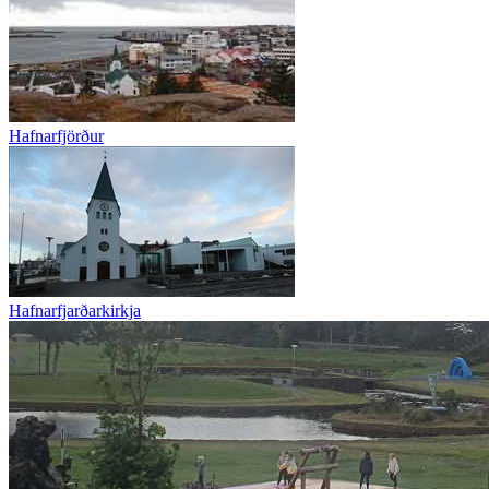
Hafnarfjörður
Hafnarfjarðarkirkja