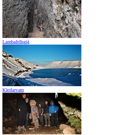
Lambafellsgjá
Kleifarvatn