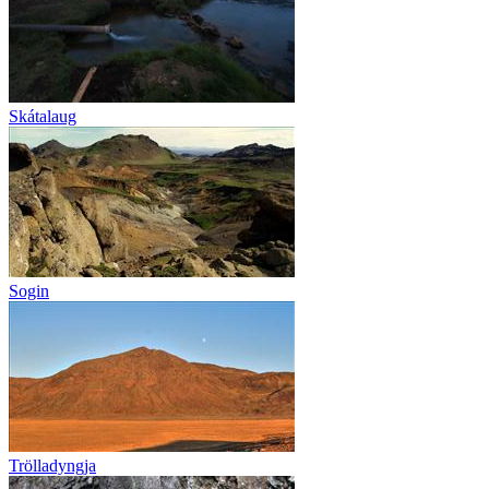
Skátalaug
Sogin
Trölladyngja