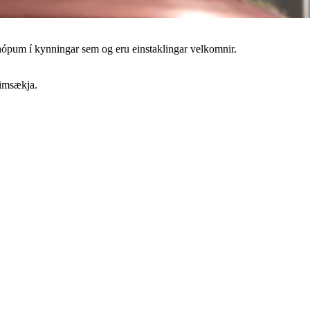
hópum í kynningar sem og eru einstaklingar velkomnir.
eimsækja.