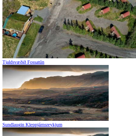
Tjaldsvæðið Fossatún
Sundlaugin Kleppjárnsreykjum