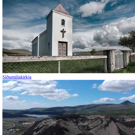
Síðumúlakirkja