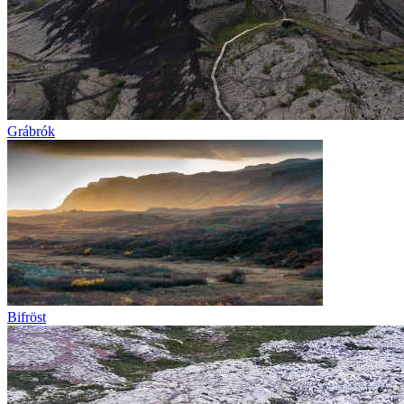
Grábrók
Bifröst