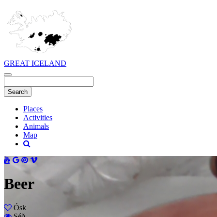
GREAT ICELAND
Places
Activities
Animals
Map
Beer
Ósk
Séð