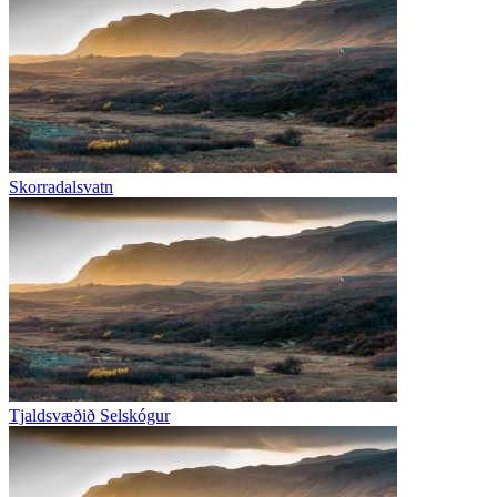
Skorradalsvatn
Tjaldsvæðið Selskógur