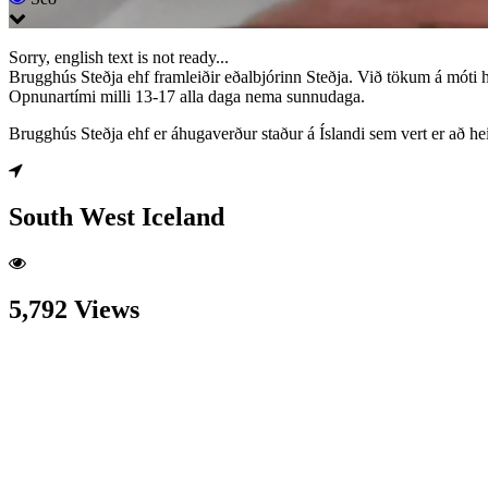
Sorry, english text is not ready...
Brugghús Steðja ehf framleiðir eðalbjórinn Steðja. Við tökum á móti 
Opnunartími milli 13-17 alla daga nema sunnudaga.
Brugghús Steðja ehf er áhugaverður staður á Íslandi sem vert er að h
South West Iceland
5,792 Views