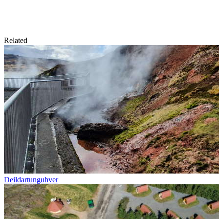
Related
Deildartunguhver