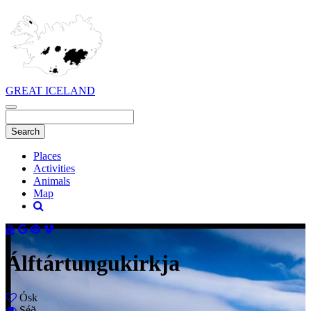
GREAT ICELAND
Places
Activities
Animals
Map
Álftártungukirkja
Ósk
Séð