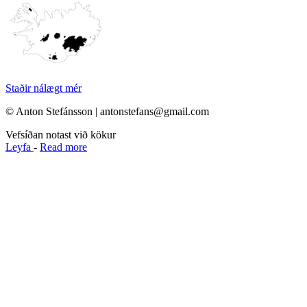
Staðir nálægt mér
© Anton Stefánsson | antonstefans@gmail.com
Vefsíðan notast við kökur
Leyfa
-
Read more