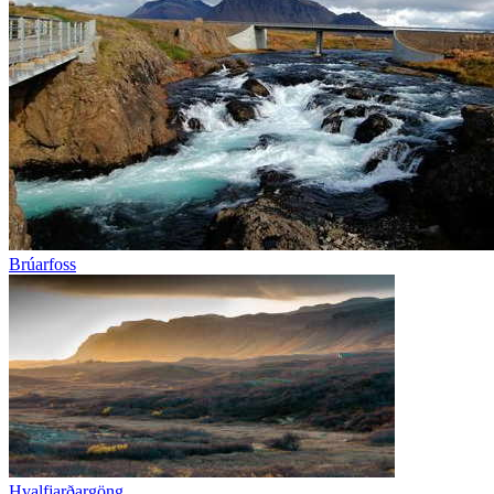
Brúarfoss
Hvalfjarðargöng