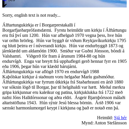
Sorry, english text is not ready...
Álftartungukirkja er í Borgarprestakalli í
Borgarfjarðarprófastsdæmi. Fyrstu heimildir um kirkju í Álftártungu
eru frá því um 1200. Hún var afhelguð 1970 vegna þess, hve hún
var orðin hrörleg. Hún var byggð úr viðum Reykjavíkurkirkju 1795
og hluti þeirra er í núverandi kirkju. Hún var endurbyggð 1873 og
járnklædd um aldamótin 1900. Smiður var Guðni Jónsson, bóndi á
Valshamri. Viðgerð fór fram á árunum 1984-88 og hún
endurvígð. Engu var breytt frá upphaflegri gerð hennar fyrr en 1905
eða 1906, þegar hún var klædd bárujárni.
Álftártungukirkja var aflögð 1970 en endurvígð 1988
Kaþólskar kirkjur á staðnum voru helgaðar Maríu guðsmóður.
Álftártungukirkja var fyrrum útkirkja frá Staðarhrauni en árið 1880
var sóknin lögð til Borgar, þar til helgihaldi var hætt. Meðal merkra
gripa kirkjunnar eru kaleikur og patina, kirkjuklukka frá 1722 með
nafni Jóns Halldórssonar og aðra eldri. Ásgeir Bjarnþórsson málaði
altaristöfluna 1943. Hún sýnir Jesú blessa börnin. Árið 1906 var
sænskt harmoníumorgel keypt í kirkjuna og það er notað enn þá.
Heimild:
Sjá hér
Mynd: Anton Stefánsson