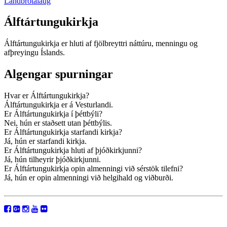
Landbrotalaug
Álftártungukirkja
Álftártungukirkja er hluti af fjölbreyttri náttúru, menningu og
afþreyingu Íslands.
Algengar spurningar
Hvar er Álftártungukirkja?
Álftártungukirkja er á Vesturlandi.
Er Álftártungukirkja í þéttbýli?
Nei, hún er staðsett utan þéttbýlis.
Er Álftártungukirkja starfandi kirkja?
Já, hún er starfandi kirkja.
Er Álftártungukirkja hluti af þjóðkirkjunni?
Já, hún tilheyrir þjóðkirkjunni.
Er Álftártungukirkja opin almenningi við sérstök tilefni?
Já, hún er opin almenningi við helgihald og viðburði.