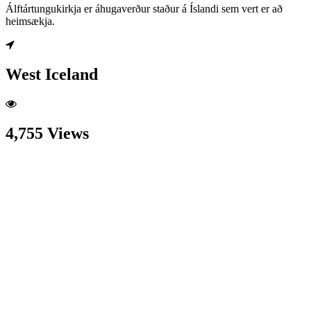
Álftártungukirkja er áhugaverður staður á Íslandi sem vert er að
heimsækja.
West Iceland
4,755 Views