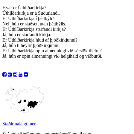
Hvar er Úthlíðarkirkja?
Úthlíðarkirkja er á Suðurlandi.
Er Úthlíðarkirkja í þéttbýli?
Nei, hún er staðsett utan þéttbýlis.
Er Úthlíðarkirkja starfandi kirkja?
Já, hún er starfandi kirkja.
Er Úthlíðarkirkja hluti af þjóðkirkjunni?
Já, hún tilheyrir þjóðkirkjunni.
Er Úthlíðarkirkja opin almenningi við sérstök tilefni?
Já, hún er opin almenningi við helgihald og viðburði.
Staðir nálægt mér
© Anton Stefánsson | antonstefans@gmail.com