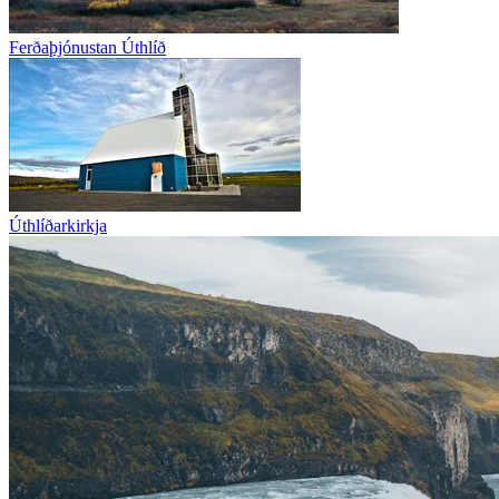
Ferðaþjónustan Úthlíð
Úthlíðarkirkja