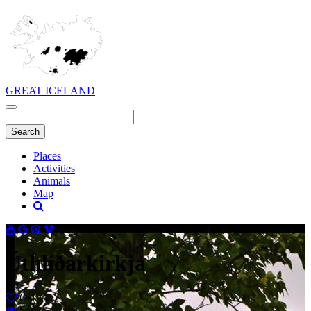
GREAT ICELAND
Places
Activities
Animals
Map
Úthlíðarkirkja
Ósk
Séð