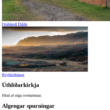
Frisbígolf Flúðir
Reykholtslaug
Úthlíðarkirkja
Hluti af sögu sveitarinnar.
Algengar spurningar