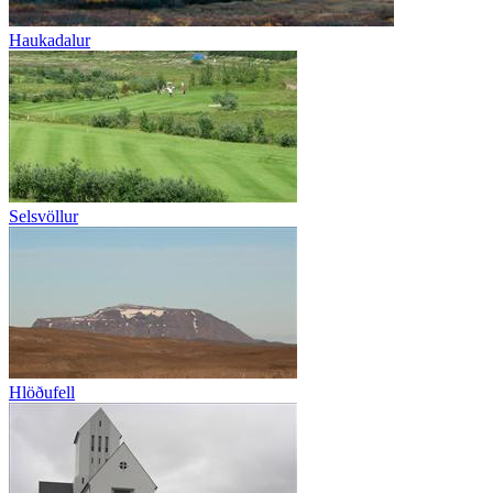
Haukadalur
Selsvöllur
Hlöðufell