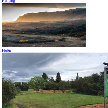
Kúalaug
Flúðir