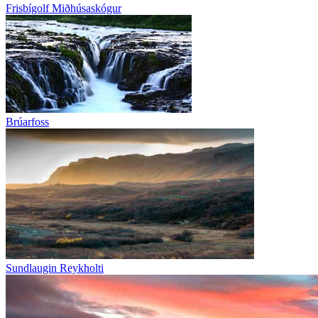
Frisbígolf Miðhúsaskógur
Brúarfoss
Sundlaugin Reykholti