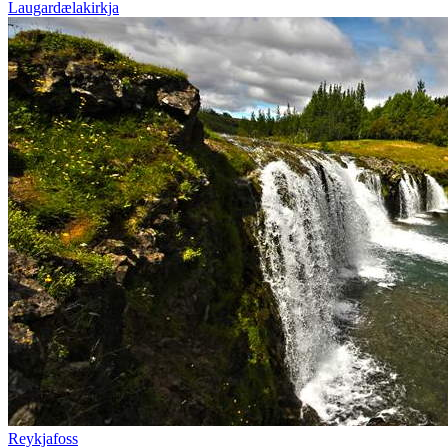
Laugardælakirkja
Reykjafoss