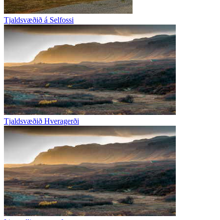
Tjaldsvæðið á Selfossi
Tjaldsvæðið Hveragerði