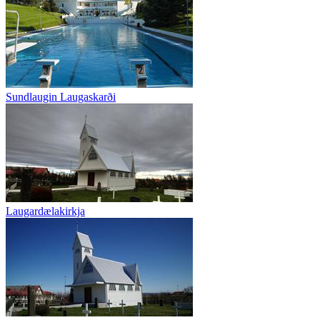
Sundlaugin Laugaskarði
Laugardælakirkja