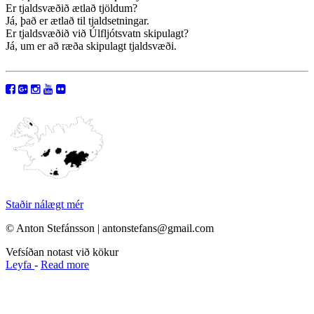
Er tjaldsvæðið ætlað tjöldum?
Já, það er ætlað til tjaldsetningar.
Er tjaldsvæðið við Úlfljótsvatn skipulagt?
Já, um er að ræða skipulagt tjaldsvæði.
Staðir nálægt mér
© Anton Stefánsson | antonstefans@gmail.com
Vefsíðan notast við kökur
Leyfa
-
Read more