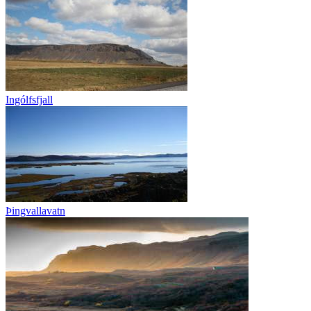
Ingólfsfjall
Þingvallavatn