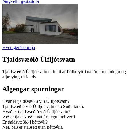
Þingvellir gestastofa
Hveragerðiskirkja
Tjaldsvæðið Úlfljótsvatn
Tjaldsvæðið Úlfljótsvatn er hluti af fjölbreyttri náttúru, menningu og
afþreyingu Íslands.
Algengar spurningar
Hvar er tjaldsvæðið við Úlfljótsvatn?
Tjaldsvæðið við Úlfljótsvatn er á Suðurlandi.
Hvað er tjaldsvæðið við Úlfljótsvatn?
Það er tjaldsvæði í náttúrulegu umhverfi.
Er tjaldsvæðið í þéttbýli?
Nei, það er staðsett utan þéttbýlis.