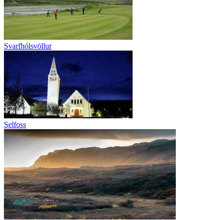
Svarfhólsvöllur
Selfoss