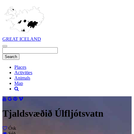
GREAT ICELAND
Places
Activities
Animals
Map
Tjaldsvæðið Úlfljótsvatn
Ósk
Séð