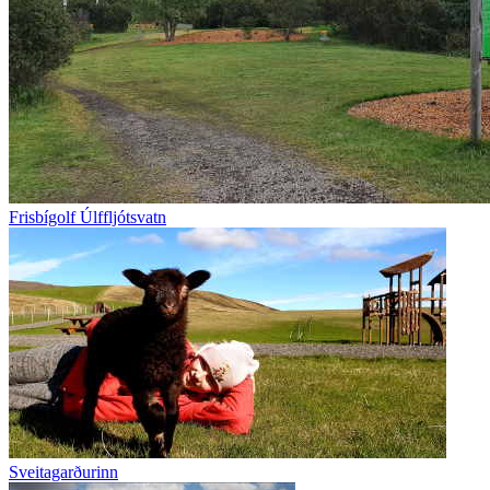
Frisbígolf Úlffljótsvatn
Sveitagarðurinn