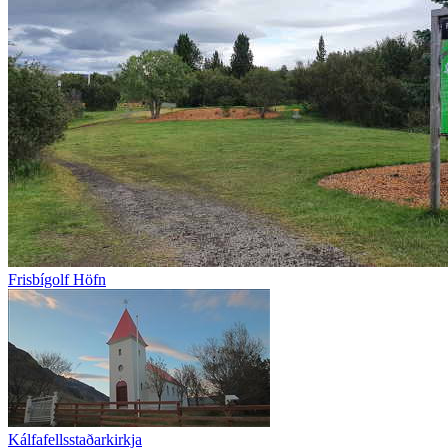
Frisbígolf Höfn
Kálfafellsstaðarkirkja