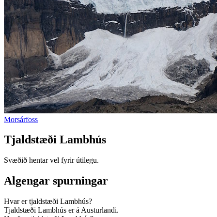
Morsárfoss
Tjaldstæði Lambhús
Svæðið hentar vel fyrir útilegu.
Algengar spurningar
Hvar er tjaldstæði Lambhús?
Tjaldstæði Lambhús er á Austurlandi.