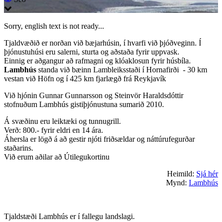
Sorry, english text is not ready...
Tjaldvæðið er norðan við bæjarhúsin, í hvarfi við þjóðveginn. Í
þjónustuhúsi eru salerni, sturta og aðstaða fyrir uppvask.
Einnig er aðgangur að rafmagni og klóaklosun fyrir húsbíla.
Lambhús
standa við bæinn Lambleiksstaði í Hornafirði - 30 km
vestan við Höfn og í 425 km fjarlægð frá Reykjavík
Við hjónin Gunnar Gunnarsson og Steinvör Haraldsdóttir
stofnuðum Lambhús gistiþjónustuna sumarið 2010.
Á svæðinu eru leiktæki og tunnugrill.
Verð: 800.- fyrir eldri en 14 ára.
Áhersla er lögð á að gestir njóti friðsældar og náttúrufegurðar
staðarins.
Við erum aðilar að Útilegukortinu
Heimild:
Sjá hér
Mynd:
Lambhús
Tjaldstæði Lambhús er í fallegu landslagi.