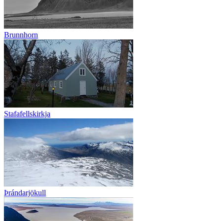
Brunnhorn
Stafafellskirkja
Þrándarjökull