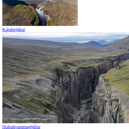
Kárahnjúkar
Hafrahvammagljúfur