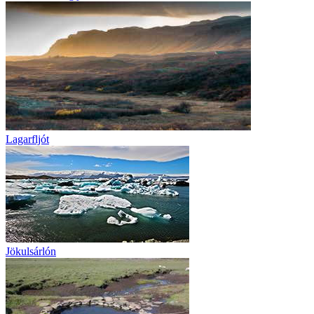
Lagarfljót
Jökulsárlón