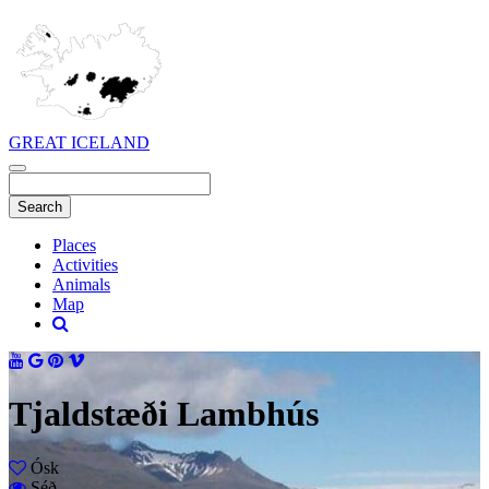
GREAT ICELAND
Places
Activities
Animals
Map
Tjaldstæði Lambhús
Ósk
Séð