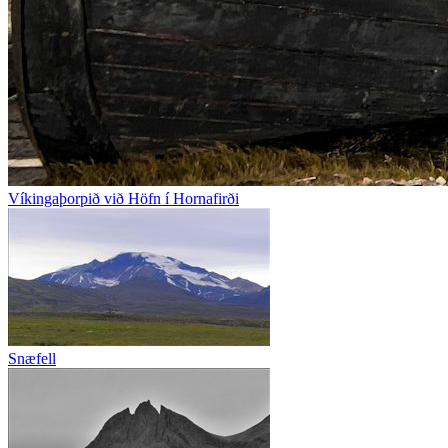
Víkingaþorpið við Höfn í Hornafirði
Snæfell