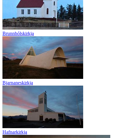
Brunnhólskirkja
Bjarnaneskirkja
Hafnarkirkja