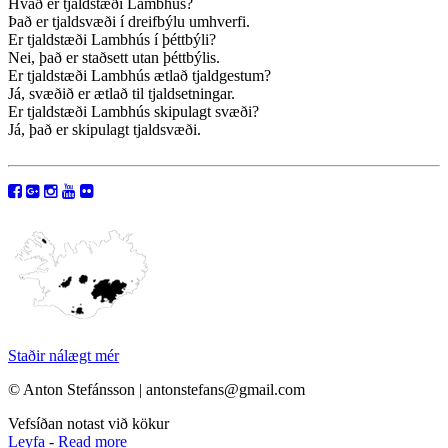
Hvað er tjaldstæði Lambhús?
Það er tjaldsvæði í dreifbýlu umhverfi.
Er tjaldstæði Lambhús í þéttbýli?
Nei, það er staðsett utan þéttbýlis.
Er tjaldstæði Lambhús ætlað tjaldgestum?
Já, svæðið er ætlað til tjaldsetningar.
Er tjaldstæði Lambhús skipulagt svæði?
Já, það er skipulagt tjaldsvæði.
Staðir nálægt mér
© Anton Stefánsson | antonstefans@gmail.com
Vefsíðan notast við kökur
Leyfa
-
Read more