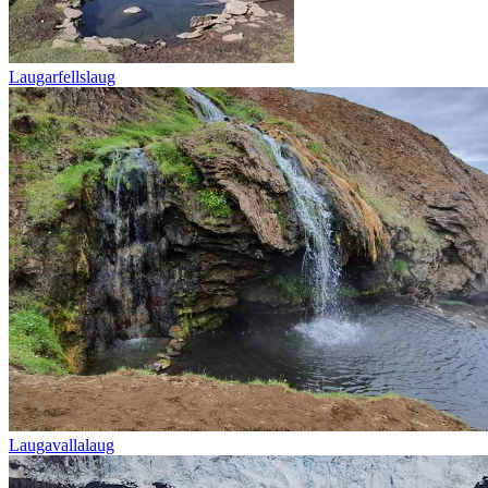
Laugarfellslaug
Laugavallalaug