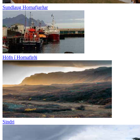
Sundlaug Hornafjarðar
Höfn í Hornafirði
Sindri