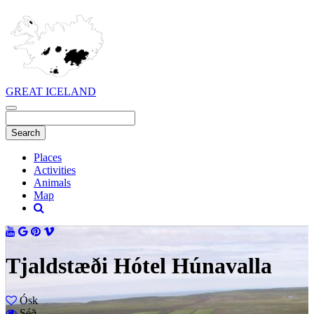
GREAT ICELAND
Places
Activities
Animals
Map
Tjaldstæði Hótel Húnavalla
Ósk
Séð