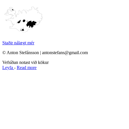
Staðir nálægt mér
© Anton Stefánsson | antonstefans@gmail.com
Vefsíðan notast við kökur
Leyfa
-
Read more