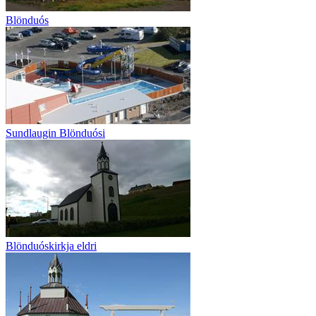
Blönduós
Sundlaugin Blönduósi
Blönduóskirkja eldri