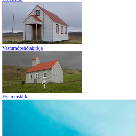
Vesturhópshólakirkja
Hvammskirkja