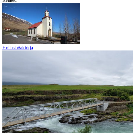
Related
Holtastaðakirkja