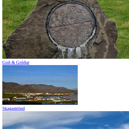
Goð & Gróður
Skagaströnd