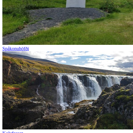
Spákonuhöfði