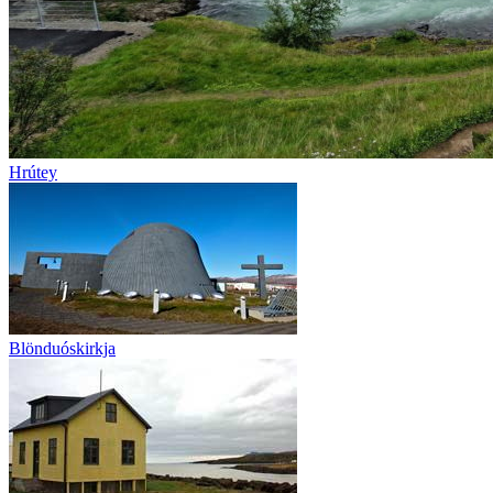
Hrútey
Blönduóskirkja