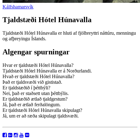
Kálfshamarsvík
Tjaldstæði Hótel Húnavalla
Tjaldstæði Hótel Húnavalla er hluti af fjölbreyttri náttúru, menningu
og afþreyingu Íslands.
Algengar spurningar
Hvar er tjaldstæði Hótel Húnavalla?
Tjaldstæði Hótel Húnavalla er á Norðurlandi.
Hvað er tjaldstæði Hótel Húnavalla?
Það er tjaldsvæði við gististað.
Er tjaldstæðið í þéttbýli?
Nei, það er staðsett utan þéttbýlis.
Er tjaldstæðið ætlað tjaldgestum?
Já, það er ætlað ferðalöngum.
Er tjaldstæði Hótel Húnavalla skipulagt?
Já, um er að ræða skipulagt tjaldsvæði.