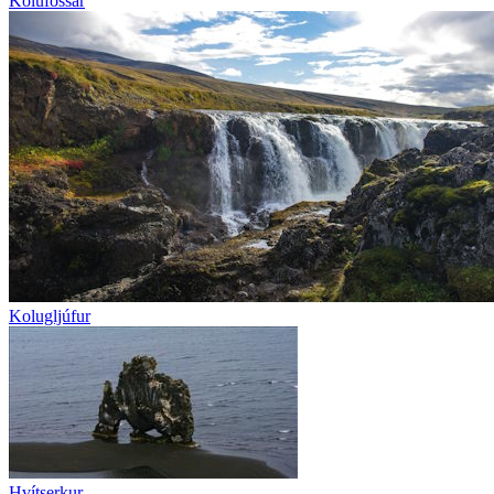
Kolufossar
Kolugljúfur
Hvítserkur