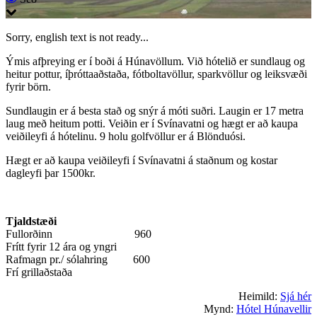
Sorry, english text is not ready...
Ýmis afþreying er í boði á Húnavöllum. Við hótelið er sundlaug og
heitur pottur, íþróttaaðstaða, fótboltavöllur, sparkvöllur og leiksvæði
fyrir börn.
Sundlaugin er á besta stað og snýr á móti suðri. Laugin er 17 metra
laug með heitum potti. Veiðin er í Svínavatni og hægt er að kaupa
veiðileyfi á hótelinu. 9 holu golfvöllur er á Blönduósi.
Hægt er að kaupa veiðileyfi í Svínavatni á staðnum og kostar
dagleyfi þar 1500kr.
Tjaldstæði
Fullorðinn 960
Frítt fyrir 12 ára og yngri
Rafmagn pr./ sólahring 600
Frí grillaðstaða
Heimild:
Sjá hér
Mynd:
Hótel Húnavellir