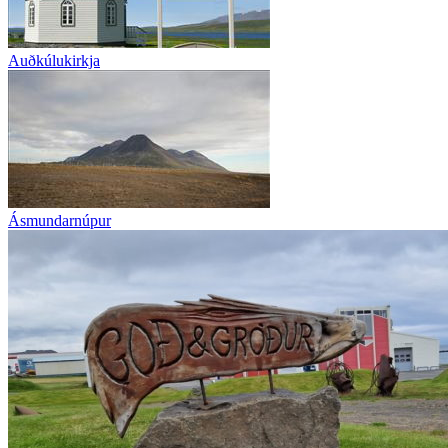
Auðkúlukirkja
Ásmundarnúpur