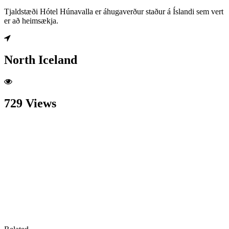
Tjaldstæði Hótel Húnavalla er áhugaverður staður á Íslandi sem vert
er að heimsækja.
North Iceland
729 Views