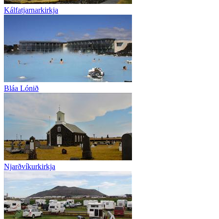
Kálfatjarnarkirkja
Bláa Lónið
Njarðvíkurkirkja