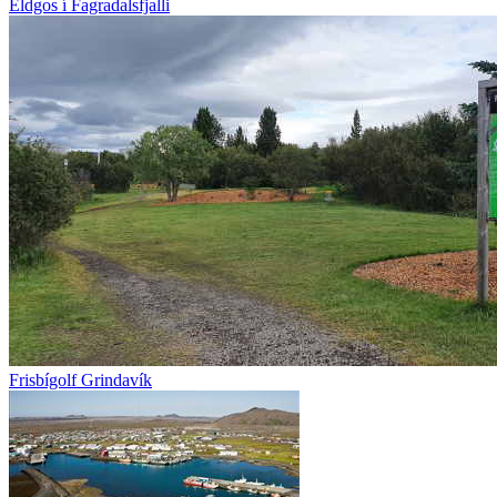
Eldgos í Fagradalsfjalli
Frisbígolf Grindavík