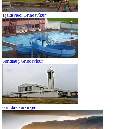
Tjaldsvæði Grindavíkur
Sundlaug Grindavíkur
Grindavíkurkirkja