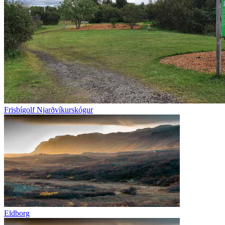
Frisbígolf Njarðvíkurskógur
Eldborg