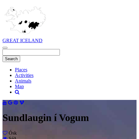
GREAT ICELAND
Places
Activities
Animals
Map
Sundlaugin í Vogum
Ósk
Séð