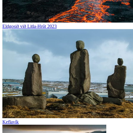
Eldgosið við Litla-Hrút 2023
Keflavík