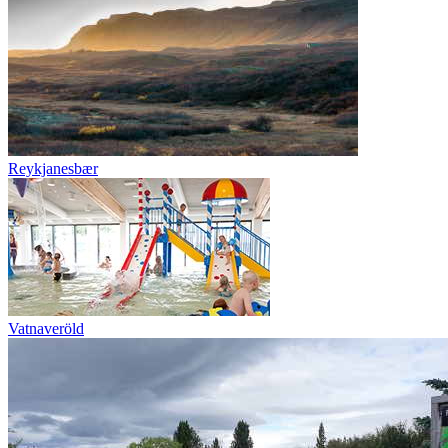
Reykjanesbær
Vatnaveröld