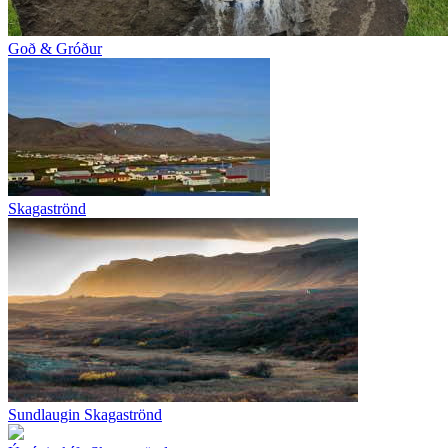
Goð & Gróður
Skagaströnd
Sundlaugin Skagaströnd