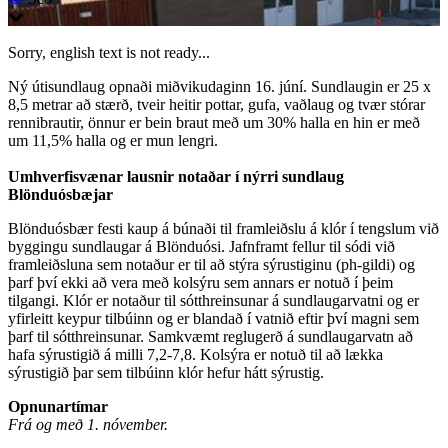
Sorry, english text is not ready...
Ný útisundlaug opnaði miðvikudaginn 16. júní
. Sundlaugin er 25 x
8,5 metrar að stærð, tveir heitir pottar, gufa, vaðlaug og tvær stórar
rennibrautir, önnur
er bein braut með um 30% halla en hin er með
um 11,5% halla og er mun lengri.
Umhverfisvænar lausnir notaðar í nýrri sundlaug
Blönduósbæjar
Blönduósbær festi kaup á búnaði til framleiðslu á klór í tengslum við
byggingu sundlaugar á Blönduósi. Jafnframt fellur til sódi við
framleiðsluna sem notaður er til að stýra sýrustiginu (ph-gildi) og
þarf því ekki að vera með kolsýru sem annars er notuð í þeim
tilgangi. Klór er notaður til sótthreinsunar á sundlaugarvatni og er
yfirleitt keypur tilbúinn og er blandað í vatnið eftir því magni sem
þarf til sótthreinsunar. Samkvæmt reglugerð á sundlaugarvatn að
hafa sýrustigið á milli 7,2-7,8. Kolsýra er notuð til að lækka
sýrustigið þar sem tilbúinn klór hefur hátt sýrustig.
Opnunartímar
Frá og með 1. nóvember.