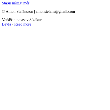
Staðir nálægt mér
© Anton Stefánsson | antonstefans@gmail.com
Vefsíðan notast við kökur
Leyfa
-
Read more