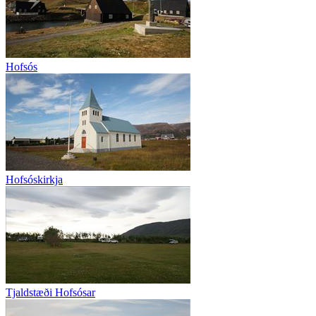
Hofsós
Hofsóskirkja
Tjaldstæði Hofsósar