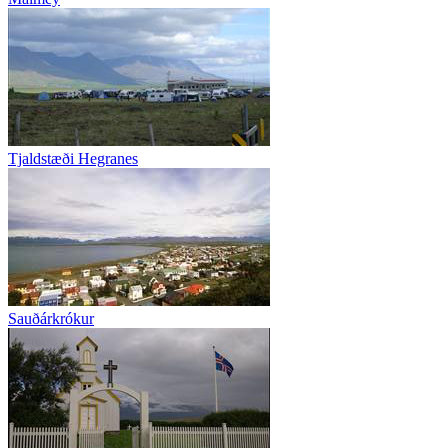
Tjaldstæði Hegranes
Sauðárkrókur