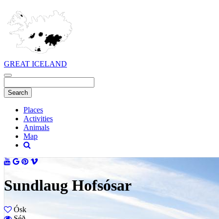
GREAT ICELAND
Places
Activities
Animals
Map
Sundlaug Hofsósar
Ósk
Séð