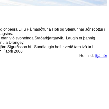
jöf þeirra Lilju Pálmadóttur á Hofi og Steinunnar Jónsdóttur í
lagsins.
, ofan við svonefnda Staðarbjargarvík. Laugin er þannig
efnu á Drangey.
jörn Sigurðsson hf. Sundlaugin hefur verið tæp tvö ár í
 í apríl 2008.
Heimild:
Sjá hér