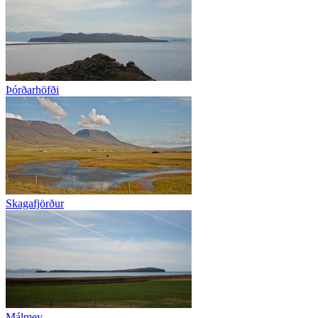
Þórðarhöfði
Skagafjörður
Málmey