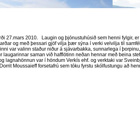
rði 27.mars 2010. Laugin og þjónustuhúsið sem henni fylgir, er g
arðar og með þessari gjöf vilja þær sýna í verki velvilja til samfé
nni var valinn staður niður á sjávarbakka, sunnarlega í þorpinu
lötur laugarinnar saman við hafflötinn neðan hennar með beina st
i og lagnahönnun var í höndum Verkís ehf. og verktaki var Sveinb
rrit Moussaieff forsetafrú sem tóku fyrstu skólfustungu að henni