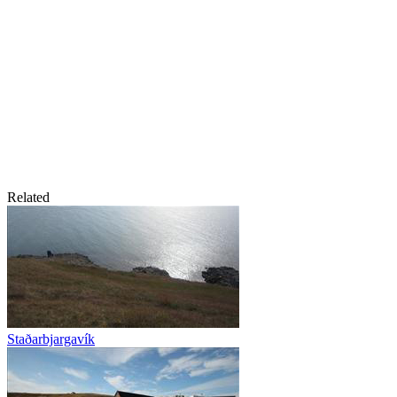
Related
Staðarbjargavík