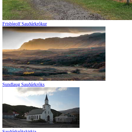
Frisbígolf Sauðárkrókur
Sundlaug Sauðárkróks
Sauðárkrókskirkja