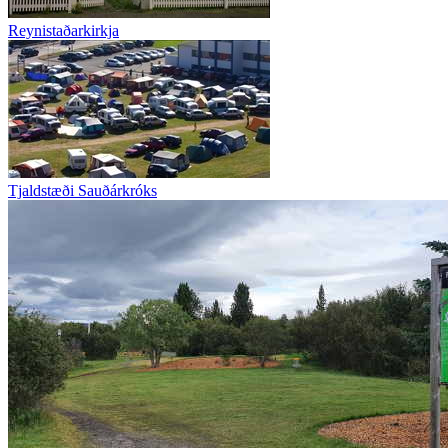
Reynistaðarkirkja
Tjaldstæði Sauðárkróks