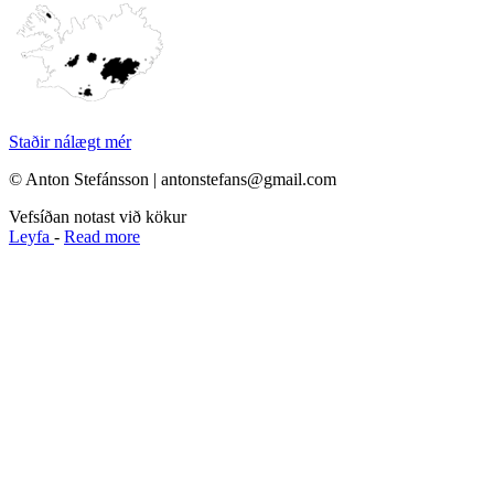
Staðir nálægt mér
© Anton Stefánsson | antonstefans@gmail.com
Vefsíðan notast við kökur
Leyfa
-
Read more