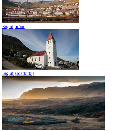
Siglufjörður
Siglufjarðarkirkja