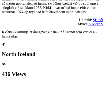
að mestu upprunaleg að innan, skrúðhús bættist við og stigi upp á
söngloft við stækkun 1958. Kirkjan var máluð innan eftir endur-
bæturnar 1974 og reynt að hafa litaval sem upprunalegast.
Heimild:
Sjá hér
Mynd:
A.More.S
Kvíabekkjarkirkja er áhugaverður staður á Íslandi sem vert er að
heimsækja.
North Iceland
436 Views