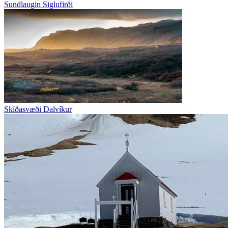
Sundlaugin Siglufirði
Skíðasvæði Dalvíkur