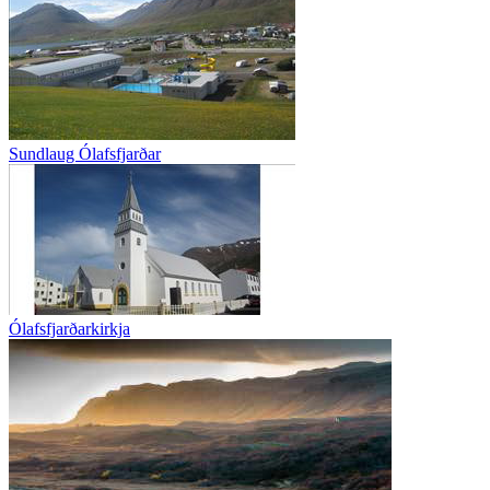
Sundlaug Ólafsfjarðar
Ólafsfjarðarkirkja