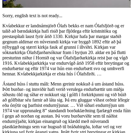
Sorry, english text is not ready...
Kvíabekkur er landnámsjörð Ólafs bekks er nam Ólafsfjörð og er
talið að bændakirkja hafi risið þar fljótlega eftir kristnitöku og
prestaspítali laust fyrir árið 1330. Kirkjur hafa þar margar staðið
gegnum aldirnar en núverandi kirkja var byggð 1892 eftir að þá
nýbyggð og stærri kirkja fauk af grunni í illviðri. Kirkjan var
sóknarkirkja Ólafsfjarðarsóknar fram í byrjun 20. aldar en þá flutti
presturinn niður í Hornið og var Ólafsfjarðarkirkja reist þar og vígð
1916. Kvíabekkjarkirkja var endurvígð árið 1958 eftir breytingar og
endurbætur og eftir 1974 var hún enn endurbætt svo og umhverfi
hennar. Kvíabekkjarkirkja er elsta hús í Ólafsfirði. …
Ástand húss í stuttu máli: Menn greinir nokkuð á um ástand húss.
Þótt burðar- og innviðir hafi verið verulega endurbættir um miðja
síðustu öld og síðar er nokkurt sig í gólfi í forkirkjunni og við búið
að gólfbitar séu farnir að láta sig. Þá eru gluggar víðast orðnir lélegir
eða ónýtir og þarfnist endurnýjunar. … Við síðari endurnýjun um
1974 var upprunaleg 8” standandi borðaklæðning fjarlægð enda fúin
í gegn að norðan og austan. Þá voru burðarviðir sem til náðist
endurnýjaðir, kirkjan einangruð og klædd með núverandi
plastklæðningu sem var hugsuð til bráðabirgða, loftar vel og ver
kirkjuna vel fyrir ágangi vatns. Þrátt fyrir ytri breytingar er kirkjan