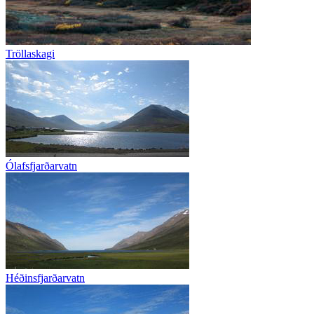
Tröllaskagi
Ólafsfjarðarvatn
Héðinsfjarðarvatn