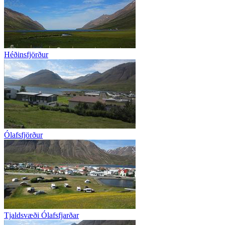
Héðinsfjörður
Ólafsfjörður
Tjaldsvæði Ólafsfjarðar