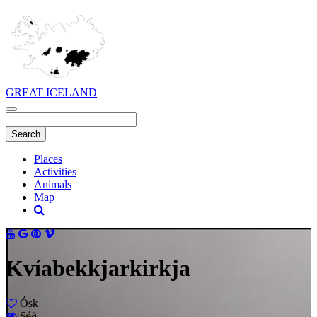
GREAT ICELAND
Places
Activities
Animals
Map
Kvíabekkjarkirkja
Ósk
Séð