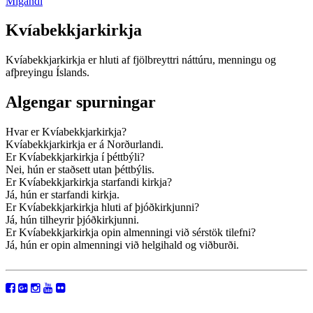
Mígandi
Kvíabekkjarkirkja
Kvíabekkjarkirkja er hluti af fjölbreyttri náttúru, menningu og
afþreyingu Íslands.
Algengar spurningar
Hvar er Kvíabekkjarkirkja?
Kvíabekkjarkirkja er á Norðurlandi.
Er Kvíabekkjarkirkja í þéttbýli?
Nei, hún er staðsett utan þéttbýlis.
Er Kvíabekkjarkirkja starfandi kirkja?
Já, hún er starfandi kirkja.
Er Kvíabekkjarkirkja hluti af þjóðkirkjunni?
Já, hún tilheyrir þjóðkirkjunni.
Er Kvíabekkjarkirkja opin almenningi við sérstök tilefni?
Já, hún er opin almenningi við helgihald og viðburði.