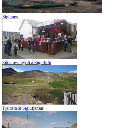
Siglunes
Síldarævintýrið á Siglufirði
Tjaldstæði Siglufjarðar