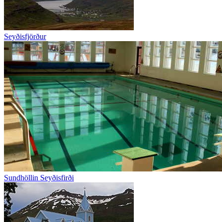
Seyðisfjörður
Sundhöllin Seyðisfirði