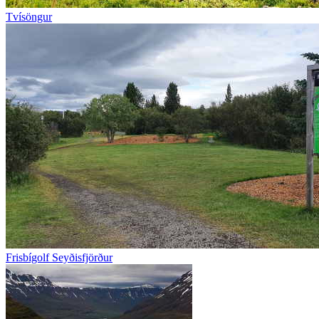
Tvísöngur
Frisbígolf Seyðisfjörður