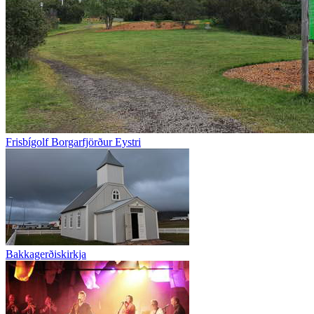
Frisbígolf Borgarfjörður Eystri
Bakkagerðiskirkja