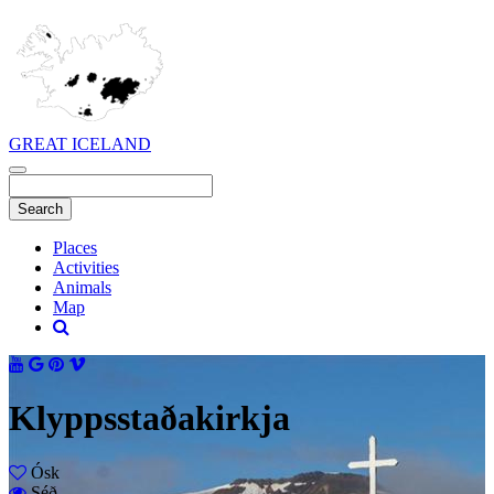
GREAT ICELAND
Places
Activities
Animals
Map
Klyppsstaðakirkja
Ósk
Séð