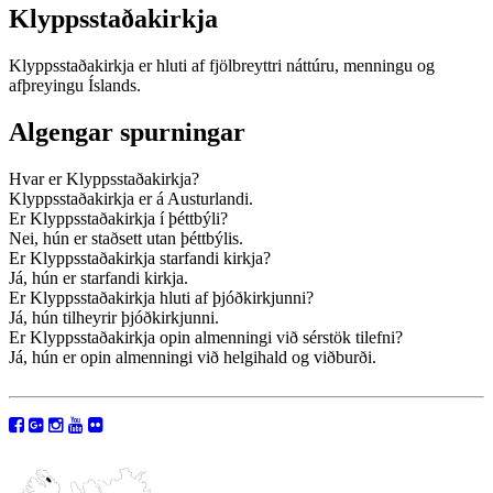
Klyppsstaðakirkja
Klyppsstaðakirkja er hluti af fjölbreyttri náttúru, menningu og
afþreyingu Íslands.
Algengar spurningar
Hvar er Klyppsstaðakirkja?
Klyppsstaðakirkja er á Austurlandi.
Er Klyppsstaðakirkja í þéttbýli?
Nei, hún er staðsett utan þéttbýlis.
Er Klyppsstaðakirkja starfandi kirkja?
Já, hún er starfandi kirkja.
Er Klyppsstaðakirkja hluti af þjóðkirkjunni?
Já, hún tilheyrir þjóðkirkjunni.
Er Klyppsstaðakirkja opin almenningi við sérstök tilefni?
Já, hún er opin almenningi við helgihald og viðburði.