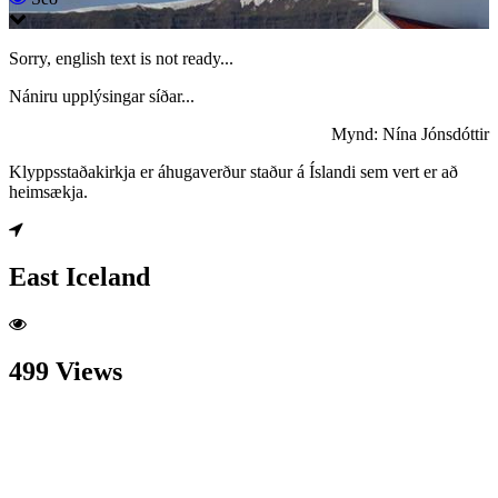
Sorry, english text is not ready...
Nániru upplýsingar síðar...
Mynd: Nína Jónsdóttir
Klyppsstaðakirkja er áhugaverður staður á Íslandi sem vert er að
heimsækja.
East Iceland
499 Views