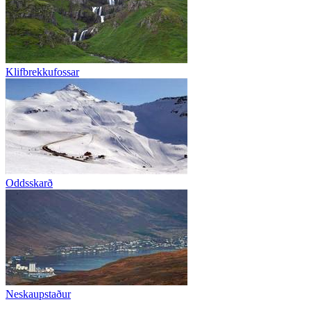
Klifbrekkufossar
Oddsskarð
Neskaupstaður