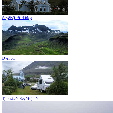
Seyðisfjarðarkirkja
Dyrfjöll
Tjaldstæði Seyðisfjarðar