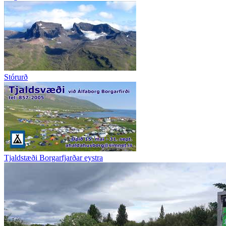
Stórurð
Tjaldstæði Borgarfjarðar eystra