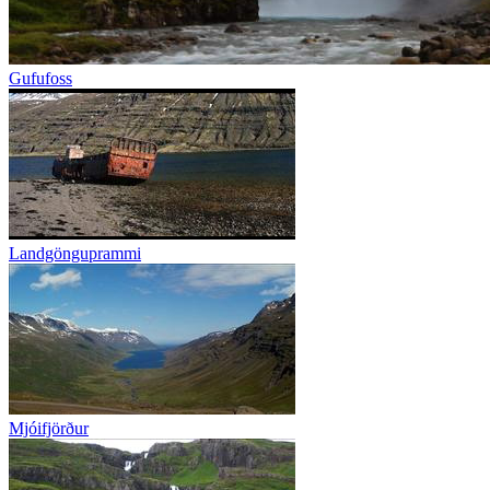
Gufufoss
Landgönguprammi
Mjóifjörður