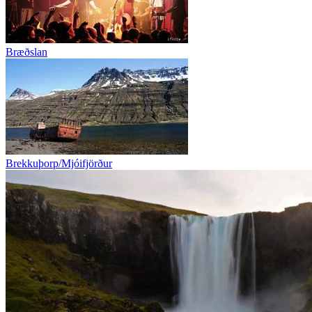
Bræðslan
Brekkuþorp/Mjóifjörður