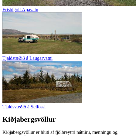
Frisbígolf Apavatn
Tjaldstæðið á Laugarvatni
Tjaldsvæðið á Selfossi
Kiðjabergsvöllur
Kiðjabergsvöllur er hluti af fjölbreyttri náttúru, menningu og