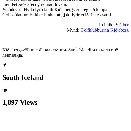
hreinlætisaðstaða og rennandi vatn.
Veiðileyfi í Hvíta fyrri landi Kiðjabergs er hægt að kaupa í
Golfskálanum Ekki er innheimt gjald fyrir veiði í Hestvatni.
Heimild:
Sjá hér
Mynd:
Golfklúbburinn Kiðjaberg
Kiðjabergsvöllur er áhugaverður staður á Íslandi sem vert er að
heimsækja.
South Iceland
1,897 Views