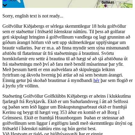
Sorry, english text is not ready...
Golfvöllur Kiðjabergs er sérlega skemmtilegur 18 holu golfvöllur
sem er staðsettur í friðsæld íslenskrar náttúru. Til þess að golfarar
geti skipulagt hringinn á golfvellinum vandlega og lagt grunninn að
góðum árangri höfum við sett upp skilmerkilegar upplýsingar um
brautir vallarins. Þar er m.a. að finna myndir sem sýna mismunandi
afstöðu til flatarinnar út frá staðsetningu á brautinni. Svörtu
hornklofarnir eru settir á brautina til að hægt sé að sjá afstöðuna út
frá staðsetningu með því að fara með bendil músarinnar þar yfir.
Með þessum hætti er enn auðveldara að skipuleggja leikinn
fyrirfram og ákveða hvernig þú ætlar að ná sem bestum árangri.
Einnig getur þú skoðað brautirnar á myndbandi
hér
þar sem flogið er
á þyrlu yfir völlinn.
Staðseting Golfvöllur Golfklúbbs Kiðjabergs er aðeins í klukkutíma
fjarlægð frá Reykjavík. Ekið er um Suðurlandsveg í átt að Selfossi
og þaðan sem leið liggur um Biskupstungnarbraut ekið er framhjá
Kerinu og beygt til hægri veg 353 áður en komið er að Borg í
Grímsnesi. Ekið er framhjá Hraunborgum Þaðan er steinsnar að
golfvellinum sem liggur í ægifögru landi með skemmtilegu útsýni og
friðsæld í Íslenskri náttúru eins og hún gerist best.
Við Hestvatn er tjald- og hjólhýsasvæði Þar er einnig