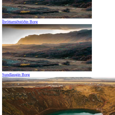
Íþróttamiðstöðin Borg
Sundlaugin Borg