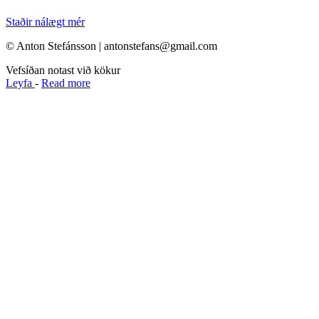
Staðir nálægt mér
© Anton Stefánsson | antonstefans@gmail.com
Vefsíðan notast við kökur
Leyfa
-
Read more