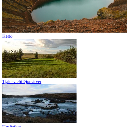
Kerið
Tjaldsvæði Þjórsárver
Urriðafoss