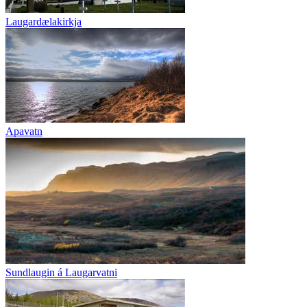
Laugardælakirkja
Apavatn
Sundlaugin á Laugarvatni