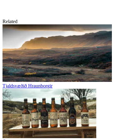
Related
Tjaldsvæðið Hraunborgir