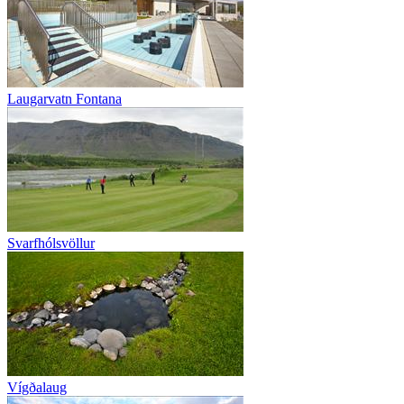
Laugarvatn Fontana
Svarfhólsvöllur
Vígðalaug