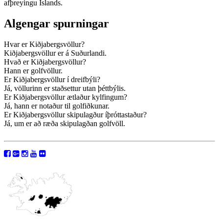
afþreyingu Íslands.
Algengar spurningar
Hvar er Kiðjabergsvöllur?
Kiðjabergsvöllur er á Suðurlandi.
Hvað er Kiðjabergsvöllur?
Hann er golfvöllur.
Er Kiðjabergsvöllur í dreifbýli?
Já, völlurinn er staðsettur utan þéttbýlis.
Er Kiðjabergsvöllur ætlaður kylfingum?
Já, hann er notaður til golfiðkunar.
Er Kiðjabergsvöllur skipulagður íþróttastaður?
Já, um er að ræða skipulagðan golfvöll.