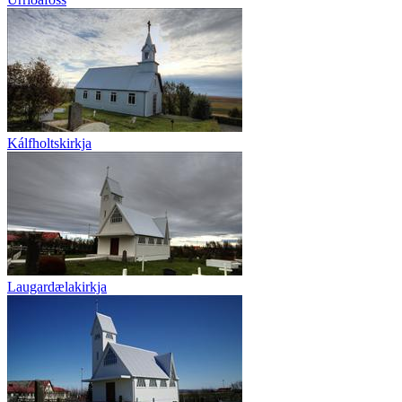
Kálfholtskirkja
Laugardælakirkja