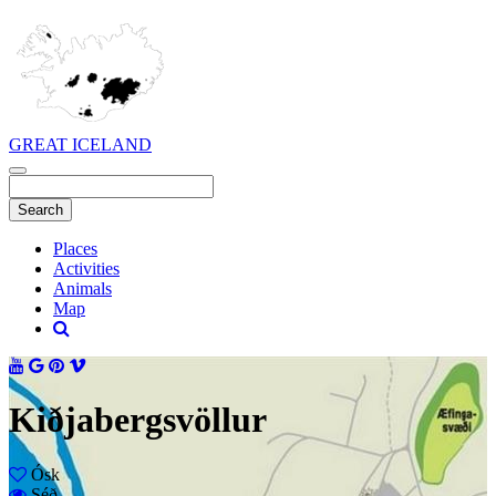
GREAT ICELAND
Places
Activities
Animals
Map
Kiðjabergsvöllur
Ósk
Séð