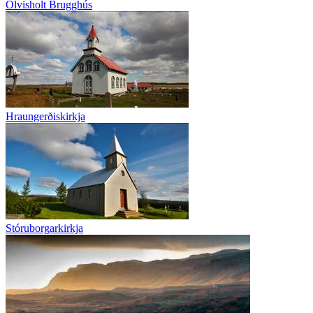
Ölvisholt Brugghús
Hraungerðiskirkja
Stóruborgarkirkja