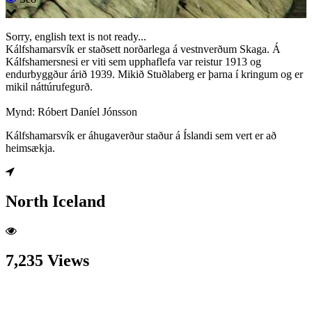
Sorry, english text is not ready...
Kálfshamarsvík er staðsett norðarlega á vestnverðum Skaga. Á
Kálfshamersnesi er viti sem upphaflefa var reistur 1913 og
endurbyggður árið 1939. Mikið Stuðlaberg er þarna í kringum og er
mikil náttúrufegurð.
Mynd: Róbert Daníel Jónsson
Kálfshamarsvík er áhugaverður staður á Íslandi sem vert er að
heimsækja.
North Iceland
7,235 Views