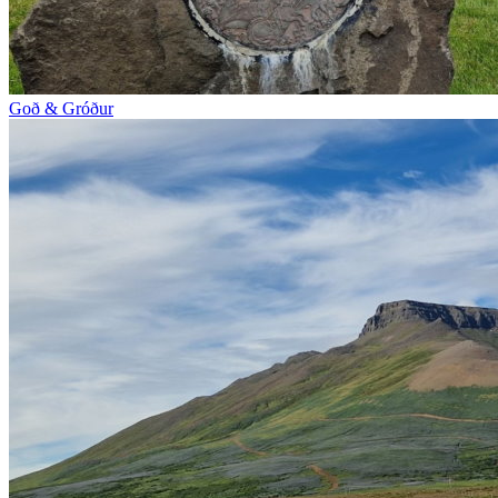
Goð & Gróður