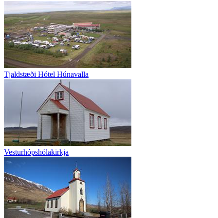
Tjaldstæði Hótel Húnavalla
Vesturhópshólakirkja