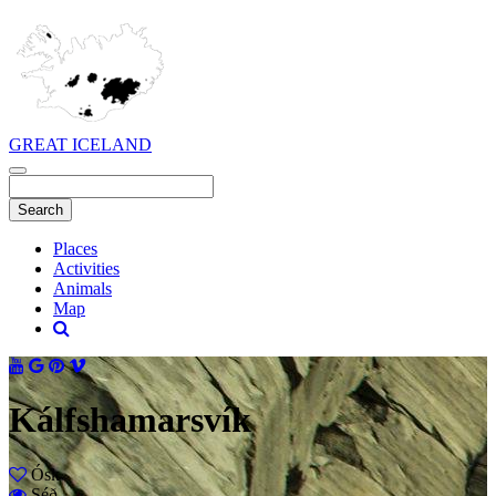
GREAT ICELAND
Places
Activities
Animals
Map
Kálfshamarsvík
Ósk
Séð