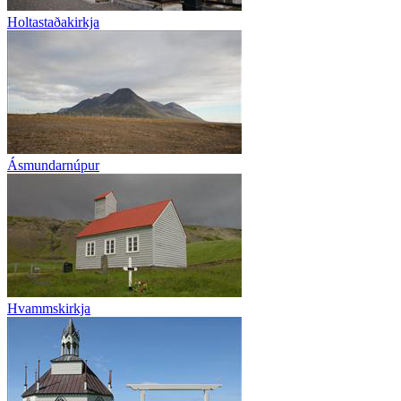
Holtastaðakirkja
Ásmundarnúpur
Hvammskirkja