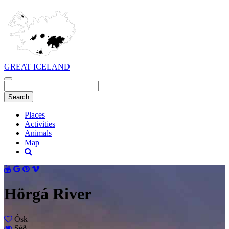
GREAT ICELAND
Places
Activities
Animals
Map
Hörgá River
Ósk
Séð