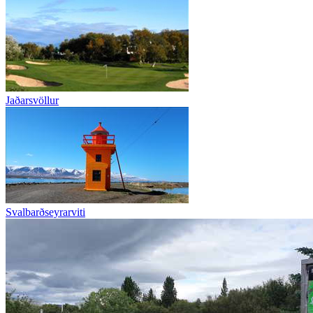
Jaðarsvöllur
Svalbarðseyrarviti