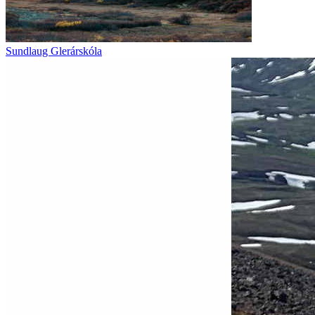
Sundlaug Glerárskóla