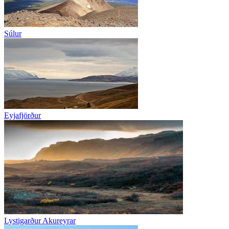
Súlur
Eyjafjörður
Lystigarður Akureyrar