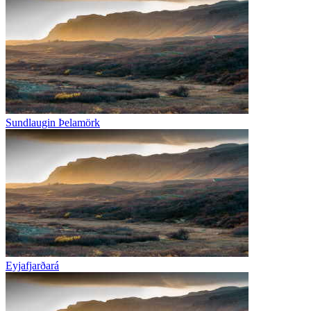
Sundlaugin Þelamörk
Eyjafjarðará