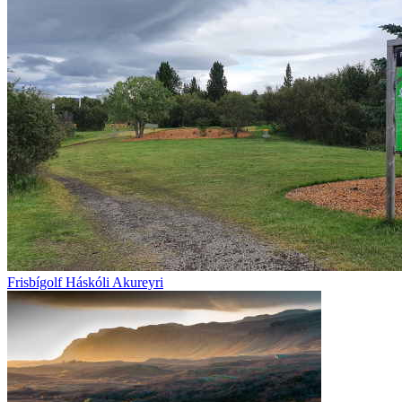
Frisbígolf Háskóli Akureyri