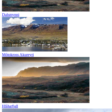
Dalsmynni
Mótokross Akureyri
Hlíðarfjall