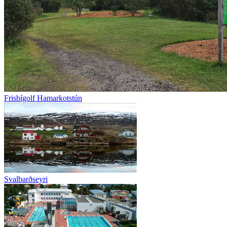
Frisbígolf Hamarkotstún
Svalbarðseyri