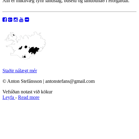
Áin er mikilvæg fyrir landslag, búsetu og landbúnað í Hörgárdal.
Staðir nálægt mér
© Anton Stefánsson | antonstefans@gmail.com
Vefsíðan notast við kökur
Leyfa
-
Read more