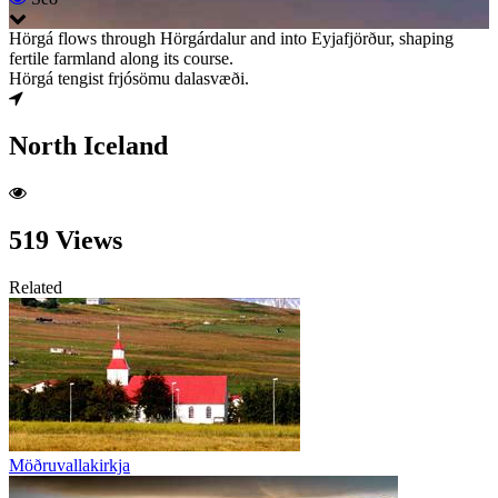
Hörgá flows through Hörgárdalur and into Eyjafjörður, shaping
fertile farmland along its course.
Hörgá tengist frjósömu dalasvæði.
North Iceland
519 Views
Related
Möðruvallakirkja