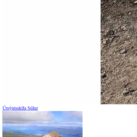
Útsýnisskífa Súlur