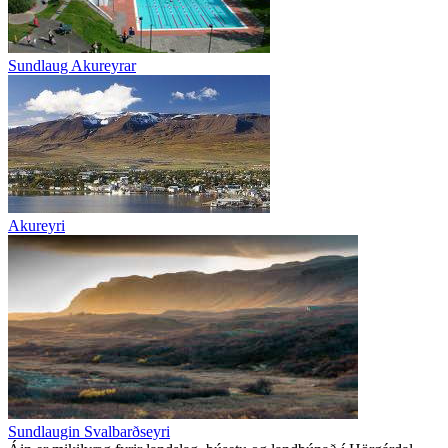
Sundlaug Akureyrar
Akureyri
Sundlaugin Svalbarðseyri