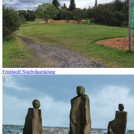
Frisbígolf Njarðvíkurskógur