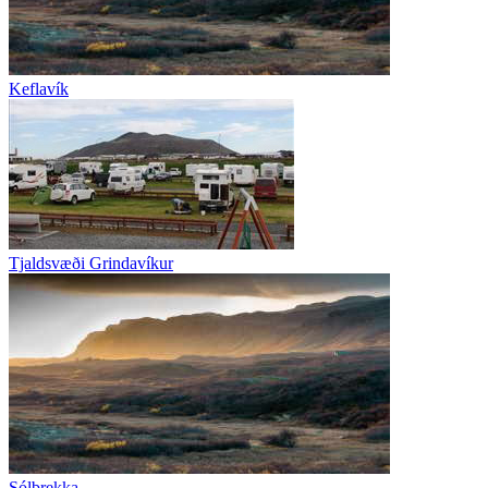
Keflavík
Tjaldsvæði Grindavíkur
Sólbrekka