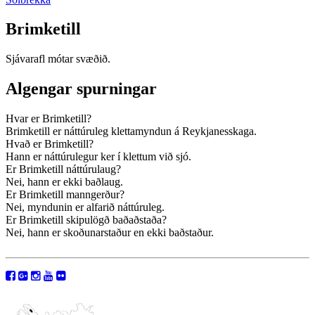
Brimketill
Sjávarafl mótar svæðið.
Algengar spurningar
Hvar er Brimketill?
Brimketill er náttúruleg klettamyndun á Reykjanesskaga.
Hvað er Brimketill?
Hann er náttúrulegur ker í klettum við sjó.
Er Brimketill náttúrulaug?
Nei, hann er ekki baðlaug.
Er Brimketill manngerður?
Nei, myndunin er alfarið náttúruleg.
Er Brimketill skipulögð baðaðstaða?
Nei, hann er skoðunarstaður en ekki baðstaður.