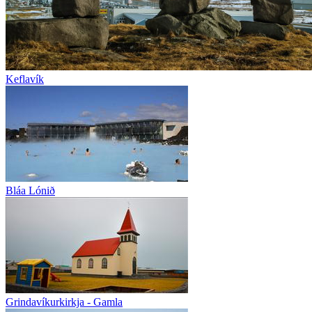
Keflavík
Bláa Lónið
Grindavíkurkirkja - Gamla