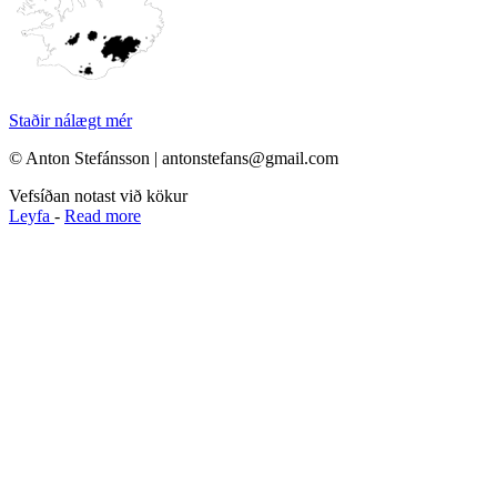
Staðir nálægt mér
© Anton Stefánsson | antonstefans@gmail.com
Vefsíðan notast við kökur
Leyfa
-
Read more