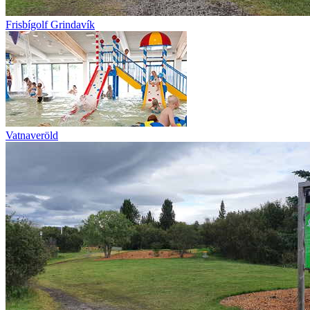
Frisbígolf Grindavík
Vatnaveröld