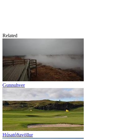
Related
Gunnuhver
Húsatóftavöllur