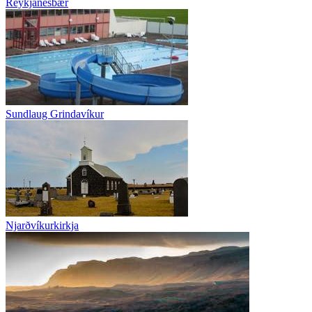
Reykjanesbær
Sundlaug Grindavíkur
Njarðvíkurkirkja