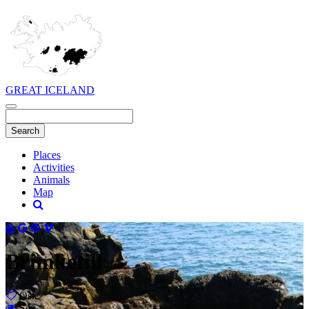
GREAT ICELAND
Places
Activities
Animals
Map
Brimketill
Ósk
Séð